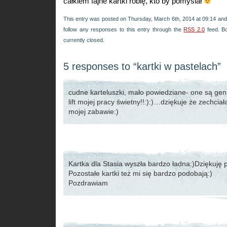
całkiem fajne kartki robię, kto by pomyślał
This entry was posted on Thursday, March 6th, 2014 at 09:14 and 
follow any responses to this entry through the
RSS 2.0
feed. B
currently closed.
5 responses to “kartki w pastelach”
cudne karteluszki, mało powiedziane- one są geni
lift mojej pracy świetny!!:):)…dziękuje że zechciał
mojej zabawie:)
Kartka dla Stasia wyszła bardzo ładna:)Dziękuję 
Pozostałe kartki też mi się bardzo podobają:)
Pozdrawiam