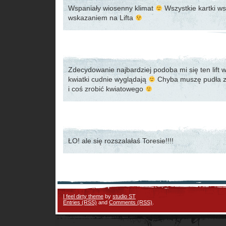
Wspaniały wiosenny klimat
Wszystkie kartki ws
wskazaniem na Lifta
Zdecydowanie najbardziej podoba mi się ten lift
kwiatki cudnie wyglądają
Chyba muszę pudła z
i coś zrobić kwiatowego
ŁO! ale się rozszalałaś Toresie!!!!
I feel dirty theme
by
studio ST
Entries (RSS)
and
Comments (RSS)
.