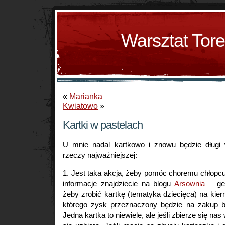
Warsztat Tor
«
Marianka
Kwiatowo
»
Kartki w pastelach
U mnie nadal kartkowo i znowu będzie długi 
rzeczy najważniejszej:
1. Jest taka akcja, żeby pomóc choremu chłopcu
informacje znajdziecie na blogu
Arsownia
– gen
żeby zrobić kartkę (tematyka dziecięca) na kie
którego zysk przeznaczony będzie na zakup b
Jedna kartka to niewiele, ale jeśli zbierze się na