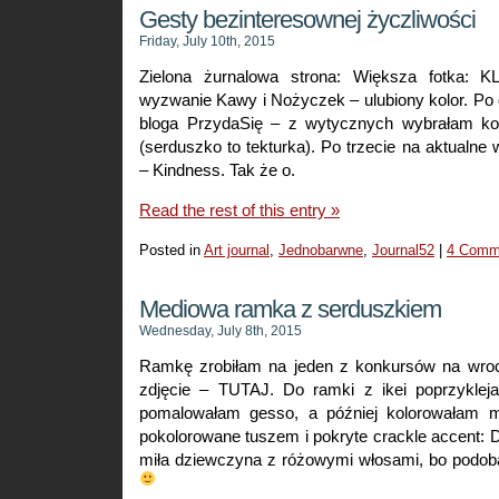
Gesty bezinteresownej życzliwości
Friday, July 10th, 2015
Zielona żurnalowa strona: Większa fotka: 
wyzwanie Kawy i Nożyczek – ulubiony kolor. Po
bloga PrzydaSię – z wytycznych wybrałam kolo
(serduszko to tekturka). Po trzecie na aktualne
– Kindness. Tak że o.
Read the rest of this entry »
Posted in
Art journal
,
Jednobarwne
,
Journal52
|
4 Comm
Mediowa ramka z serduszkiem
Wednesday, July 8th, 2015
Ramkę zrobiłam na jeden z konkursów na wroc
zdjęcie – TUTAJ. Do ramki z ikei poprzykleja
pomalowałam gesso, a później kolorowałam m
pokolorowane tuszem i pokryte crackle accent: D
miła dziewczyna z różowymi włosami, bo podobał