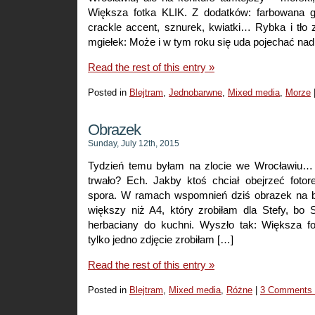
Większa fotka KLIK. Z dodatków: farbowana ga
crackle accent, sznurek, kwiatki… Rybka i tło z 
mgiełek: Może i w tym roku się uda pojechać n
Read the rest of this entry »
Posted in
Blejtram
,
Jednobarwne
,
Mixed media
,
Morze
Obrazek
Sunday, July 12th, 2015
Tydzień temu byłam na zlocie we Wrocławiu… 
trwało? Ech. Jakby ktoś chciał obejrzeć fotor
spora. W ramach wspomnień dziś obrazek na bl
większy niż A4, który zrobiłam dla Stefy, bo 
herbaciany do kuchni. Wyszło tak: Większa f
tylko jedno zdjęcie zrobiłam […]
Read the rest of this entry »
Posted in
Blejtram
,
Mixed media
,
Różne
|
3 Comments 