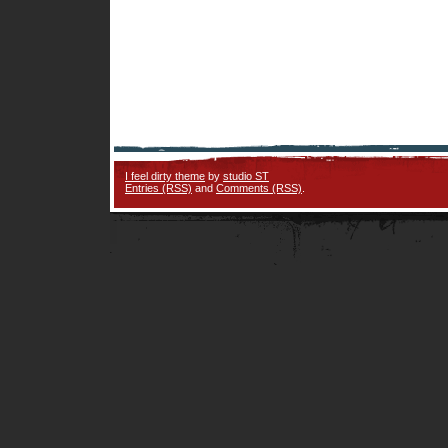
I feel dirty theme
by
studio ST
Entries (RSS)
and
Comments (RSS)
.