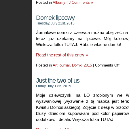
Posted in
Albumy
|
3 Comments »
Domek lipcowy
Tuesday, July 21st, 2015
Żurnalowe domki z czerwca można obejrzeć na 
teraz już czekamy na lipcowe. Mój kolorow
Większa fotka TUTAJ. Róbcie własne domki!
Read the rest of this entry »
Posted in
Art journal
,
Domki 2015
|
Comments Off
on
Dome
lipcow
Just the two of us
Friday, July 17th, 2015
Moje dziewczynki na LO zrobionym we W
wyzwaniowej (wyzwanie z tą mapką jest tera
Kwiatu Dolnośląskiego). Zdjęcie z sesji w brzoz
bluzy dzieciom kupowałam pod kolor papierów
dodatków: I detale: Większa fotka TUTAJ.