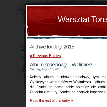
Warsztat Tor
Archive for July, 2015
« Previous Entries
Album śmieciowy – Wolimierz
Monday, July 27th, 2015
Kolejny album ścinkowo-śmieciowy, tym ra
Cynkowych warsztatów w Wolimierzu – album z
dla Cynki, bo sama sobie przecież nie zrobi
Okładka z tektury: Środek na szarych kopertach: I
Read the rest of this entry »