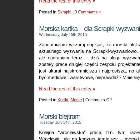
Read the rest of this entry »
Posted in
Skrapki
|
3 Comments »
Morska kartka – dla Scrapki-wyzwan
Wednesday, July 15th, 2015
Zapomniałam wczoraj dopisać, że morski blejt
aktualnego wyzwania na Scrapki-wyzwaniowo, k
ale nadrabiam teraz – dziś na blogu wyzwa
zostały prace drugiej części zespołu projektan
jest akurat najskromniejsza i najprostsza, no 
być mediowe i warstwowe, nieprawdaż? Mnie si
Read the rest of this entry »
Posted in
Kartki
,
Morze
|
Comments Off
on
Morska
kartka
Morski blejtram
–
Tuesday, July 14th, 2015
dla
Kolejna “wrocławska” praca, tzn. tym raz
Scrapki-
Wrocławiu, ale na konkurs tamtejszy – morski
wyzwaniowo