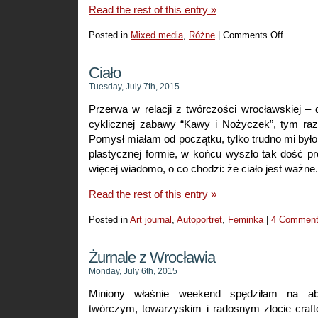
Read the rest of this entry »
Posted in
Mixed media
,
Różne
|
Comments Off
on
Mediowa
ramka
Ciało
z
Tuesday, July 7th, 2015
serduszk
Przerwa w relacji z twórczości wrocławskiej –
cyklicznej zabawy “Kawy i Nożyczek”, tym raz
Pomysł miałam od początku, tylko trudno mi było
plastycznej formie, w końcu wyszło tak dość pr
więcej wiadomo, o co chodzi: że ciało jest ważne.
Read the rest of this entry »
Posted in
Art journal
,
Autoportret
,
Feminka
|
4 Comment
Żurnale z Wrocławia
Monday, July 6th, 2015
Miniony właśnie weekend spędziłam na ab
twórczym, towarzyskim i radosnym zlocie cra