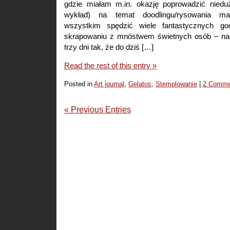
gdzie miałam m.in. okazję poprowadzić niedu
wykład) na temat doodlingu/rysowania ma
wszystkim spędzić wiele fantastycznych go
skrapowaniu z mnóstwem świetnych osób – nag
trzy dni tak, że do dziś […]
Read the rest of this entry »
Posted in
Art journal
,
Gelatos
,
Stemplowanie
|
2 Comme
« Previous Entries