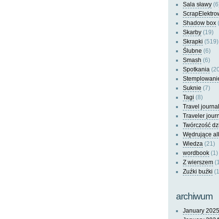
Sala sławy
(6
ScrapElektro
Shadow box
(
Skarby
(19)
Skrapki
(519)
Ślubne
(6)
Smash
(6)
Spotkania
(20
Stemplowani
Suknie
(7)
Tagi
(8)
Travel journa
Traveler jour
Twórczość dz
Wędrujące a
Wiedza
(21)
wordbook
(1)
Z wierszem
(
Zuźki buźki
(1
archiwum
January 202