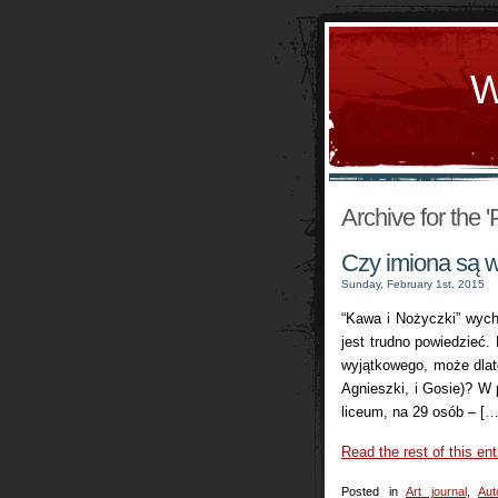
W
Archive for the 
Czy imiona są 
Sunday, February 1st, 2015
“Kawa i Nożyczki” wycho
jest trudno powiedzieć
wyjątkowego, może dlat
Agnieszki, i Gosie)? W 
liceum, na 29 osób – […
Read the rest of this ent
Posted in
Art journal
,
Aut