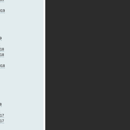
019
9
9
018
018
018
8
8
017
017