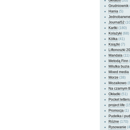
Gelatos
(33)
Grudniownik
Hania
(5)
Jednobarwn
Journal52
(10
Kartki
(180)
Kolażyki
(68)
Kółka
(41)
Książki
(7)
Liftonoszki 2
Mandala
(11)
Metodą Finn
(
Milutka buzia
Mixed media
Morze
(38)
Mozaikowo
(8
Na czarnym t
Okładki
(51)
Pocket letters
project life
(1
Promocja
(1)
Pudełka i pu
Różne
(170)
Rysowanie
(4