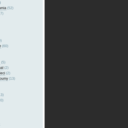
)
wnia
(52)
7)
)
e
(60)
l
(5)
nal
(2)
ieci
(2)
lbumy
(13)
13)
0)
5