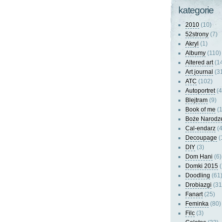
kategorie
2010
(10)
52strony
(7)
Akryl
(1)
Albumy
(110)
Altered art
(1
Art journal
(3
ATC
(102)
Autoportret
(4
Blejtram
(9)
Book of me
(1
Boże Narodz
Cal-endarz
(4
Decoupage
(
DIY
(3)
Dom Hani
(6)
Domki 2015
(
Doodling
(61
Drobiazgi
(31
Fanart
(25)
Feminka
(80)
Filc
(3)