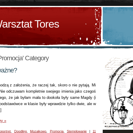
arsztat Tores
'Promocja' Category
ważne?
dzą z założenia, że raczej tak, skoro o nie pytają. Mi
. Nie odczuwam kompletnie swojego imienia jako czegoś
ego, że jak byłam mała to dookoła były same Magdy (i
podstawówce w klasie były wprawdzie tylko dwie, ale w
]
ry »
oportret
,
Doodling
,
Mozaikowo
,
Promocja
,
Stemplowanie
|
11