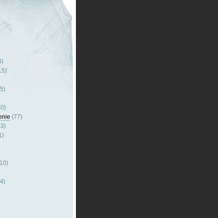
4)
15)
5)
0)
enie
(77)
3)
1)
10)
)
4)