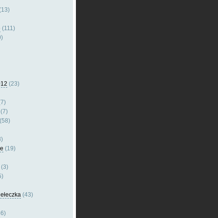
(13)
e
(111)
)
012
(23)
7)
(7)
(58)
)
le
(19)
(3)
5)
dełeczka
(43)
6)