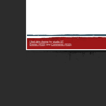
I feel dirty theme
by
studio ST
Entries (RSS)
and
Comments (RSS)
.