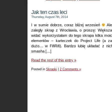
Jak ten czas leci
Thursday, August 7th, 2014
I w sumie dobrze, coraz bliżej wrzesień
Ale
zaległy skrap z Wrocławia, o proszę: Większ
widać wykorzystałam do tego skrapa kilka moic
elementów – karteczek do Project Life (a 
dużo… w FifiRifi). Bardzo lubię układać z ni
smasha […]
Read the rest of this entry »
Posted in
Skrapki
|
2 Comments »