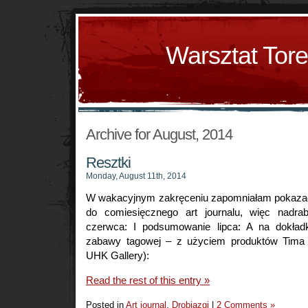
Warsztat Tor
Archive for August, 2014
Resztki
Monday, August 11th, 2014
W wakacyjnym zakręceniu zapomniałam pokazać
do comiesięcznego art journalu, więc nadr
czerwca: I podsumowanie lipca: A na dokładk
zabawy tagowej – z użyciem produktów Tima H
UHK Gallery):
Read the rest of this entry »
Posted in
Art journal
,
Drobiazgi
|
2 Comments »