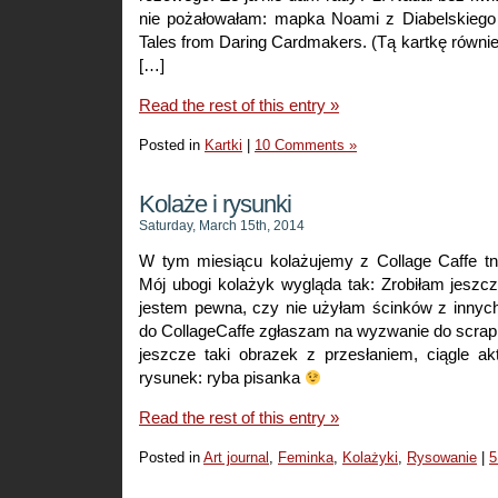
nie pożałowałam: mapka Noami z Diabelskiego 
Tales from Daring Cardmakers. (Tą kartkę równie
[…]
Read the rest of this entry »
Posted in
Kartki
|
10 Comments »
Kolaże i rysunki
Saturday, March 15th, 2014
W tym miesiącu kolażujemy z Collage Caffe t
Mój ubogi kolażyk wygląda tak: Zrobiłam jeszcze
jestem pewna, czy nie użyłam ścinków z innych
do CollageCaffe zgłaszam na wyzwanie do scr
jeszcze taki obrazek z przesłaniem, ciągle ak
rysunek: ryba pisanka
Read the rest of this entry »
Posted in
Art journal
,
Feminka
,
Kolażyki
,
Rysowanie
|
5