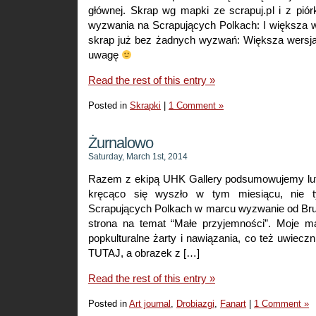
głównej. Skrap wg mapki ze scrapuj.pl i z pi
wyzwania na Scrapujących Polkach: I większa w
skrap już bez żadnych wyzwań: Większa wersj
uwagę
Read the rest of this entry »
Posted in
Skrapki
|
1 Comment »
Żurnalowo
Saturday, March 1st, 2014
Razem z ekipą UHK Gallery podsumowujemy lut
kręcąco się wyszło w tym miesiącu, nie 
Scrapujących Polkach w marcu wyzwanie od Brun
strona na temat “Małe przyjemności”. Moje mał
popkulturalne żarty i nawiązania, co też uwiecz
TUTAJ, a obrazek z […]
Read the rest of this entry »
Posted in
Art journal
,
Drobiazgi
,
Fanart
|
1 Comment »