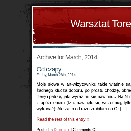
Warsztat Tor
Archive for March, 2014
Od czapy
Friday, March 28th, 2014
Moje słowa w art-wizytowniku takie właśnie s
żadnego klucza doboru, po prostu chodzę, obra
literę i patrzę, jaki wyraz mi się nawinie… Na N 
z opóźnieniem (tzn. nawinęło się wcześniej, tyl
wykonać): Ale za to od razu zrobiłam na O: […]
Read the rest of this entry »
Posted in
Drobiazgi
|
Comments Off
on