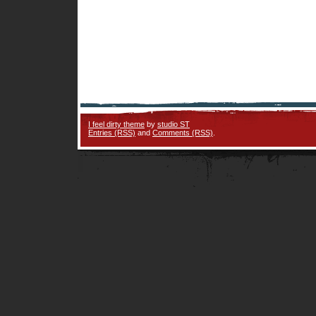
I feel dirty theme
by
studio ST
Entries (RSS)
and
Comments (RSS)
.