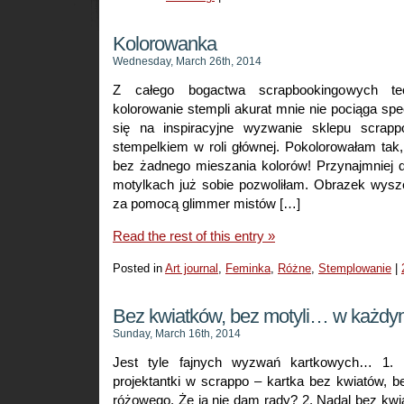
Od
czapy
Kolorowanka
Wednesday, March 26th, 2014
Z całego bogactwa scrapbookingowych te
kolorowanie stempli akurat mnie nie pociąga spec
się na inspiracyjne wyzwanie sklepu scrapp
stempelkiem w roli głównej. Pokolorowałam tak, j
bez żadnego mieszania kolorów! Przynajmniej 
motylkach już sobie pozwoliłam. Obrazek wysze
za pomocą glimmer mistów […]
Read the rest of this entry »
Posted in
Art journal
,
Feminka
,
Różne
,
Stemplowanie
|
Bez kwiatków, bez motyli… w każdym
Sunday, March 16th, 2014
Jest tyle fajnych wyzwań kartkowych… 1. 
projektantki w scrappo – kartka bez kwiatów, be
różowego. Że ja nie dam rady? 2. Nadal bez kwiat