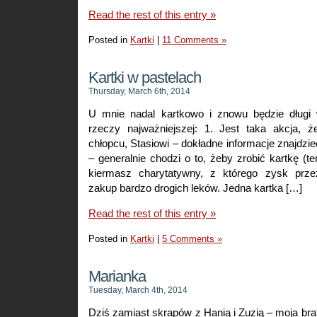
Read the rest of this entry »
Posted in
Kartki
|
11 Comments »
Kartki w pastelach
Thursday, March 6th, 2014
U mnie nadal kartkowo i znowu będzie długi 
rzeczy najważniejszej: 1. Jest taka akcja,
chłopcu, Stasiowi – dokładne informacje znajdzie
– generalnie chodzi o to, żeby zrobić kartkę (t
kiermasz charytatywny, z którego zysk prz
zakup bardzo drogich leków. Jedna kartka […]
Read the rest of this entry »
Posted in
Kartki
|
5 Comments »
Marianka
Tuesday, March 4th, 2014
Dziś zamiast skrapów z Hanią i Zuzią – moja brat