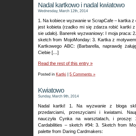
Nadal kartkowo i nadal kwiatowo
Wednesday, March 12th, 2014
1. Na kobiece wyzwanie w ScrapCafe – kartka z
jest kobieta (rzadko mi się zdarza robić kartki 
sie udało). Banerek wyzwaniowy: I moja praca: 2
sketch from MojoMonday: 3. Kartka z motywem
Kartkowego ABC: (Barbarella, naprawdę żałuj
Ciebie […]
Read the rest of this entry »
Posted in
Kartki
|
5 Comments »
Kwiatowo
Sunday, March 9th, 2014
Nadal kartki! 1. Na wyzwanie z bloga skle
przedarciami, przeszyciami i kwiatami. Na
nauczyła Cynka na warsztatach, i proszę:
Cardabilities – sketch #94: 3. Sketch from M
palette from Daring Cardmakers: