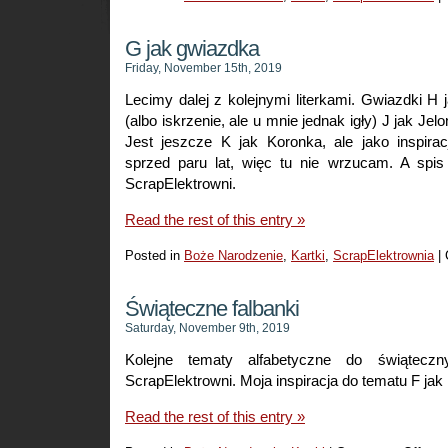
G jak gwiazdka
Friday, November 15th, 2019
Lecimy dalej z kolejnymi literkami. Gwiazdki H 
(albo iskrzenie, ale u mnie jednak igły) J jak Jelo
Jest jeszcze K jak Koronka, ale jako inspira
sprzed paru lat, więc tu nie wrzucam. A spis
ScrapElektrowni.
Read the rest of this entry »
Posted in
Boże Narodzenie
,
Kartki
,
ScrapElektrownia
|
Świąteczne falbanki
Saturday, November 9th, 2019
Kolejne tematy alfabetyczne do świątecz
ScrapElektrowni. Moja inspiracja do tematu F jak 
Read the rest of this entry »