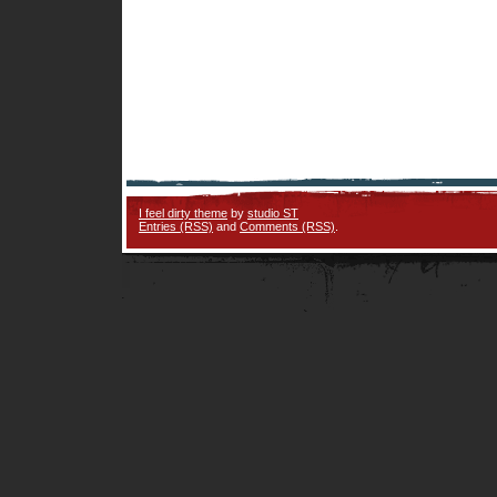
I feel dirty theme
by
studio ST
Entries (RSS)
and
Comments (RSS)
.