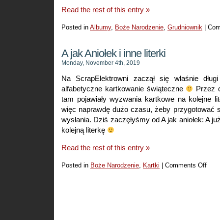
Read the rest of this entry »
Posted in
Albumy
,
Boże Narodzenie
,
Grudniownik
|
Com
A jak Aniołek i inne literki
Monday, November 4th, 2019
Na ScrapElektrowni zaczął się właśnie długi
alfabetyczne kartkowanie świąteczne
Przez c
tam pojawiały wyzwania kartkowe na kolejne li
więc naprawdę dużo czasu, żeby przygotować s
wysłania. Dziś zaczęłyśmy od A jak aniołek: A ju
kolejną literkę
Read the rest of this entry »
Posted in
Boże Narodzenie
,
Kartki
|
Comments Off
on
A
jak
Anioł
i
inne