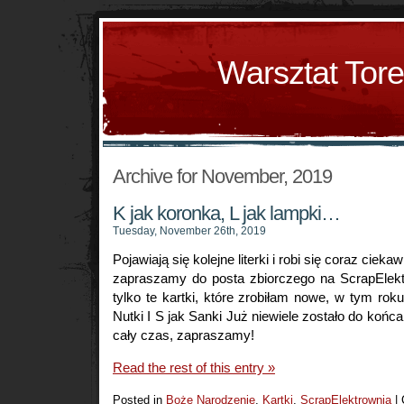
Warsztat Tor
Archive for November, 2019
K jak koronka, L jak lampki…
Tuesday, November 26th, 2019
Pojawiają się kolejne literki i robi się coraz ciekaw
zapraszamy do posta zbiorczego na ScrapElektr
tylko te kartki, które zrobiłam nowe, w tym roku
Nutki I S jak Sanki Już niewiele zostało do końc
cały czas, zapraszamy!
Read the rest of this entry »
Posted in
Boże Narodzenie
,
Kartki
,
ScrapElektrownia
|