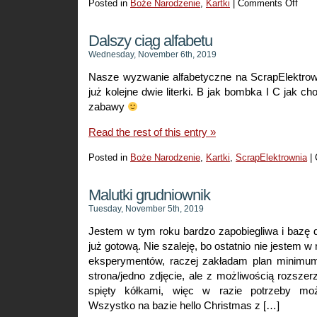
Posted in
Boże Narodzenie
,
Kartki
|
Comments Off
on
Świąt
falban
Dalszy ciąg alfabetu
Wednesday, November 6th, 2019
Nasze wyzwanie alfabetyczne na ScrapElektrow
już kolejne dwie literki. B jak bombka I C jak c
zabawy
Read the rest of this entry »
Posted in
Boże Narodzenie
,
Kartki
,
ScrapElektrownia
|
Malutki grudniownik
Tuesday, November 5th, 2019
Jestem w tym roku bardzo zapobiegliwa i bazę
już gotową. Nie szaleję, bo ostatnio nie jestem w
eksperymentów, raczej zakładam plan minimum
strona/jedno zdjęcie, ale z możliwością rozszerz
spięty kółkami, więc w razie potrzeby moż
Wszystko na bazie hello Christmas z […]