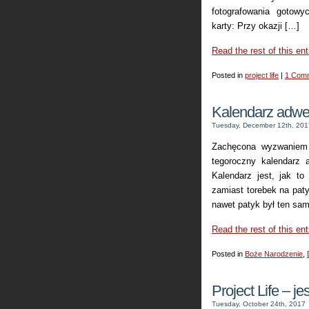
fotografowania gotow
karty: Przy okazji […]
Read the rest of this ent
Posted in
project life
|
1 Com
Kalendarz adwe
Tuesday, December 12th, 201
Zachęcona wyzwaniem 
tegoroczny kalendarz 
Kalendarz jest, jak t
zamiast torebek na paty
nawet patyk był ten sam
Read the rest of this ent
Posted in
Boże Narodzenie
,
Project Life – je
Tuesday, October 24th, 2017