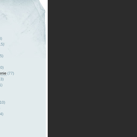
4)
15)
5)
0)
enie
(77)
3)
1)
10)
)
4)