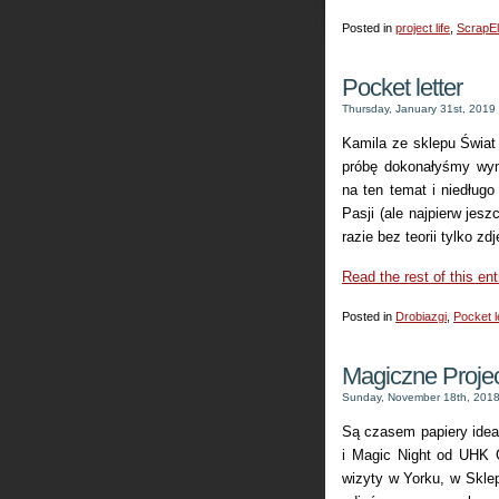
Posted in
project life
,
ScrapEl
Pocket letter
Thursday, January 31st, 2019
Kamila ze sklepu Świat 
próbę dokonałyśmy wymi
na ten temat i niedług
Pasji (ale najpierw jesz
razie bez teorii tylko zd
Read the rest of this ent
Posted in
Drobiazgi
,
Pocket l
Magiczne Projec
Sunday, November 18th, 201
Są czasem papiery idea
i Magic Night od UHK G
wizyty w Yorku, w Skl