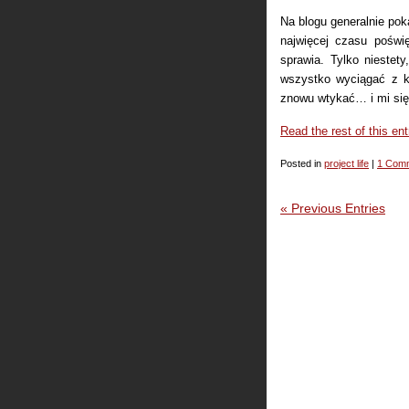
Na blogu generalnie poka
najwięcej czasu poświę
sprawia. Tylko niestety
wszystko wyciągać z k
znowu wtykać… i mi się 
Read the rest of this ent
Posted in
project life
|
1 Com
« Previous Entries