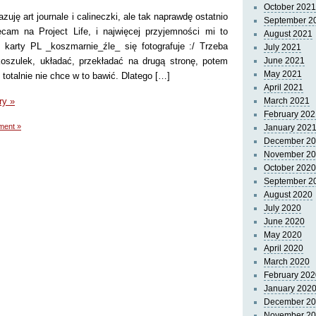
October 2021
zuję art journale i calineczki, ale tak naprawdę ostatnio
September 2
cam na Project Life, i najwięcej przyjemności mi to
August 2021
, karty PL _koszmarnie_źle_ się fotografuje :/ Trzeba
July 2021
oszulek, układać, przekładać na drugą stronę, potem
June 2021
May 2021
totalnie nie chce w to bawić. Dlatego […]
April 2021
ry »
March 2021
February 202
ment »
January 202
December 2
November 2
October 2020
September 2
August 2020
July 2020
June 2020
May 2020
April 2020
March 2020
February 202
January 202
December 2
November 2