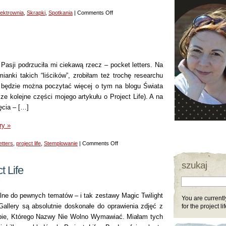
on
ektrownia
,
Skrapki
,
Spotkania
|
Comments Off
LO
z
kwietnia
Pasji podrzuciła mi ciekawą rzecz – pocket letters. Na
anki takich “liścików”, zrobiłam też trochę researchu
o będzie można poczytać więcej o tym na blogu Świata
cze kolejne części mojego artykułu o Project Life). A na
jęcia – […]
ry »
on
etters
,
project life
,
Stemplowanie
|
Comments Off
Pocket
szukaj
letter
t Life
8
lne do pewnych tematów – i tak zestawy Magic Twilight
You are currentl
allery są absolutnie doskonałe do oprawienia zdjęć z
for the project li
epie, Którego Nazwy Nie Wolno Wymawiać. Miałam tych