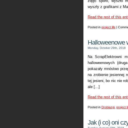
zdjęć sporo, wyszło mi
wyszły z grafikami z Ma
Read the rest of this ent
Posted in
project life
|
Comme
Halloweenowe 
Monday, October 29th, 2018
Na ScrapElektrowni m
halloweenowych (druga
pokazały mnóstwo przep
na zrobienie jesiennej 
tej jesieni, bo nic nie r
ale […]
Read the rest of this ent
Posted in
Drobiazgi
,
project li
Jak (i co) oni cz
Sunday, August 19th, 2018