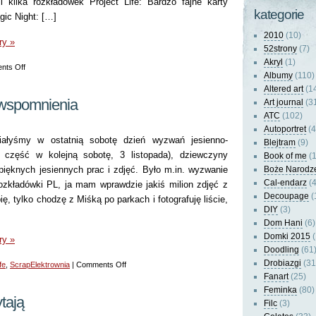
 kilka rozkładówek Project Life: Bardzo fajne karty
kategorie
gic Night: […]
2010
(10)
ry »
52strony
(7)
Akryl
(1)
on
nts Off
Albumy
(110)
Magiczne
Altered art
(1
Project
wspomnienia
Art journal
(3
Life
ATC
(102)
Autoportret
(4
iałyśmy w ostatnią sobotę dzień wyzwań jesienno-
Blejtram
(9)
 część w kolejną sobotę, 3 listopada), dziewczyny
Book of me
(1
ięknych jesiennych prac i zdjęć. Było m.in. wyzwanie
Boże Narodz
Cal-endarz
(4
rozkładówki PL, ja mam wprawdzie jakiś milion zdjęć z
Decoupage
(
obię, tylko chodzę z Miśką po parkach i fotografuję liście,
DIY
(3)
Dom Hani
(6)
Domki 2015
(
ry »
Doodling
(61
Drobiazgi
(31
on
fe
,
ScrapElektrownia
|
Comments Off
Fanart
(25)
Halloweenowe
Feminka
(80)
wspomnienia
ytają
Filc
(3)