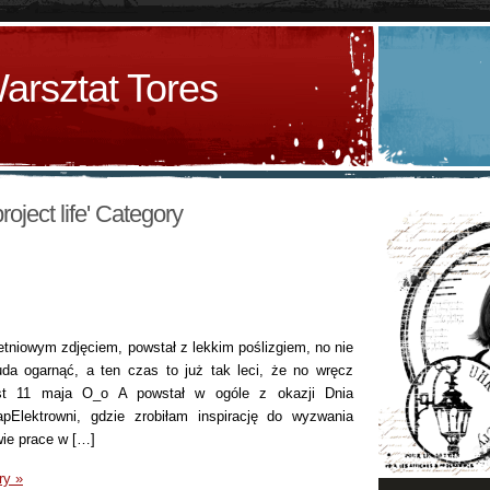
arsztat Tores
project life' Category
etniowym zdjęciem, powstał z lekkim poślizgiem, no nie
da ogarnąć, a ten czas to już tak leci, że no wręcz
est 11 maja O_o A powstał w ogóle z okazji Dnia
pElektrowni, gdzie zrobiłam inspirację do wyzwania
wie prace w […]
ry »