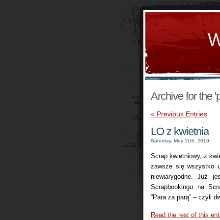
W
Archive for the '
« Previous Entries
LO z kwietnia
Saturday, May 11th, 2019
Scrap kwietniowy, z kwi
zawsze się wszystko u
niewiarygodne. Już j
Scrapbookingu na Scra
“Para za parą” – czyli d
Read the rest of this ent