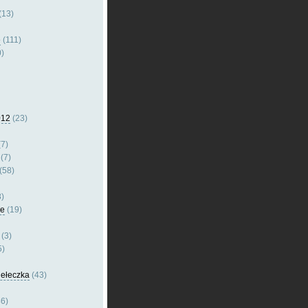
(13)
e
(111)
)
012
(23)
7)
(7)
(58)
)
le
(19)
(3)
5)
dełeczka
(43)
6)