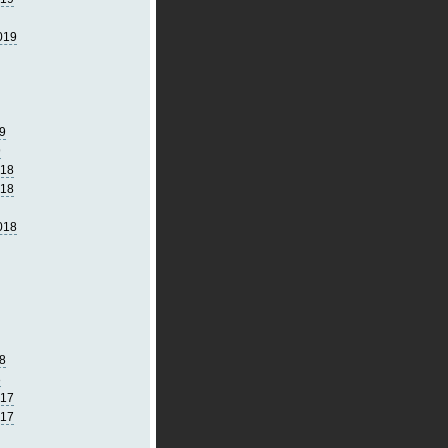
019
9
9
018
018
018
8
8
017
017