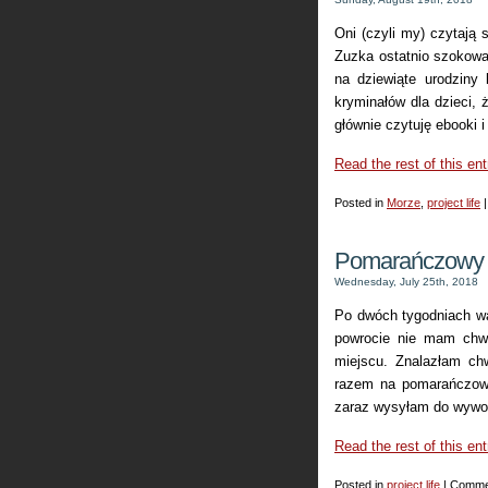
Oni (czyli my) czytają s
Zuzka ostatnio szokowa
na dziewiąte urodziny 
kryminałów dla dzieci, 
głównie czytuję ebooki i
Read the rest of this ent
Posted in
Morze
,
project life
Pomarańczowy P
Wednesday, July 25th, 2018
Po dwóch tygodniach wa
powrocie nie mam chwi
miejscu. Znalazłam chw
razem na pomarańczowo,
zaraz wysyłam do wywoła
Read the rest of this ent
Posted in
project life
|
Comme