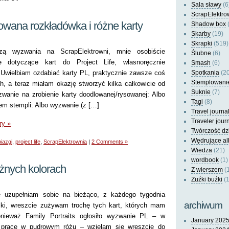
Sala sławy
(6
Pomarańczowy
ScrapElektro
Project
iftowana rozkładówka i różne karty
Shadow box
(
Life
Skarby
(19)
Skrapki
(519)
zą wyzwania na ScrapElektrowni, mnie osobiście
Ślubne
(6)
e dotyczące kart do Project Life, własnoręcznie
Smash
(6)
 Uwielbiam ozdabiać karty PL, praktycznie zawsze coś
Spotkania
(20
Stemplowani
h, a teraz miałam okazję stworzyć kilka całkowicie od
Suknie
(7)
anie na zrobienie karty doodlowanej/rysowanej: Albo
Tagi
(8)
em stempli: Albo wyzwanie (z […]
Travel journa
Traveler jour
ry »
Twórczość dz
Wędrujące a
iazgi
,
project life
,
ScrapElektrownia
|
2 Comments »
Wiedza
(21)
wordbook
(1)
óżnych kolorach
Z wierszem
(
Zuźki buźki
(1
e uzupełniam sobie na bieżąco, z każdego tygodnia
archiwum
lki, wreszcie zużywam trochę tych kart, których mam
onieważ Family Portraits ogłosiło wyzwanie PL – w
January 202
ć pracę w pudrowym różu – wzięłam się wreszcie do