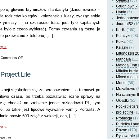
Gelatos
(33)
Grudniownik
poro, głównie kryminałów i fantastyki (dzieci również –
Hania
(5)
ła rodziców kolegów i koleżanek z klasy, życząc sobie
Jednobarwn
kryminały – na szczęście teraz jest tyle kapitalnych
Journal52
(10
że było z czego wybierać). Formy czytania są różne, ja
Kartki
(180)
 to przeważnie z telefonu, […]
Kolażyki
(68)
Kółka
(41)
ry »
Książki
(7)
Liftonoszki 2
on
|
Comments Off
Mandala
(11)
Jak
Metodą Finn
(
(i
Milutka buzia
roject Life
Mixed media
co)
Morze
(38)
oni
Mozaikowo
(8
kacji stęskniłam się za scrapowaniem – a tu nawet po
czytają
Na czarnym t
lowo czasu, bo trzeba pozałatwiać różne sprawy na
Okładki
(51)
ilę chociaż na zrobienie jednej rozkładówki PL, tym
Pocket letters
 bo takie jest lipcowe wyzwanie Family Portraits. A
project life
(1
nia prawie 500 zdjęć z wakacji, och, […]
Promocja
(1)
Pudełka i pu
ry »
Różne
(170)
Rysowanie
(4
on
nts Off