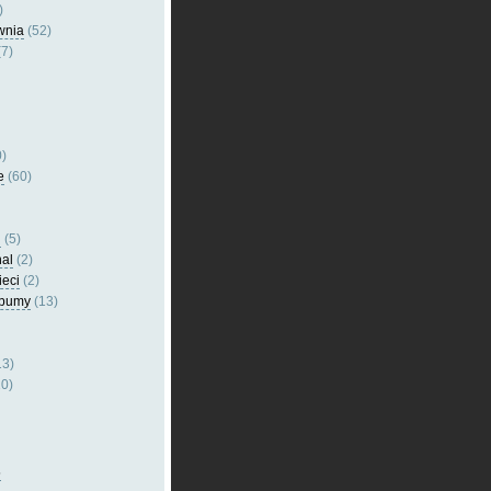
)
wnia
(52)
7)
)
e
(60)
l
(5)
nal
(2)
ieci
(2)
lbumy
(13)
13)
0)
5