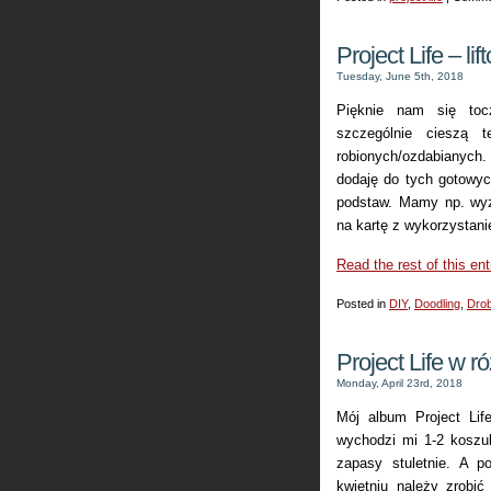
Project Life – l
Tuesday, June 5th, 2018
Pięknie nam się toc
szczególnie cieszą t
robionych/ozdabianych.
dodaję do tych gotowyc
podstaw. Mamy np. wyzw
na kartę z wykorzystani
Read the rest of this ent
Posted in
DIY
,
Doodling
,
Drob
Project Life w r
Monday, April 23rd, 2018
Mój album Project Lif
wychodzi mi 1-2 koszu
zapasy stuletnie. A p
kwietniu należy zrobi