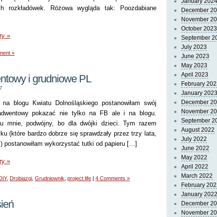
January 202
ych rozkładówek. Różowa wygląda tak: Poozdabiane
December 2
November 2
October 2023
ry »
September 2
July 2023
ment »
June 2023
May 2023
April 2023
ntowy i grudniowe PL
February 202
7
January 202
December 2
na blogu Kwiatu Dolnośląskiego postanowiłam swój
November 2
adwentowy pokazać nie tylko na FB ale i na blogu.
September 2
o u mnie, podwójny, bo dla dwójki dzieci. Tym razem
August 2022
ku (które bardzo dobrze się sprawdzały przez trzy lata,
July 2022
) postanowiłam wykorzystać tutki od papieru […]
June 2022
May 2022
ry »
April 2022
March 2022
DIY
,
Drobiazgi
,
Grudniownik
,
project life
|
4 Comments »
February 202
January 202
sień
December 2
November 2