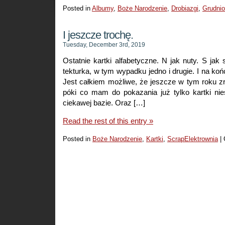
Posted in
Albumy
,
Boże Narodzenie
,
Drobiazgi
,
Grudni
I jeszcze trochę.
Tuesday, December 3rd, 2019
Ostatnie kartki alfabetyczne. N jak nuty. S jak s
tekturka, w tym wypadku jedno i drugie. I na końcu
Jest całkiem możliwe, że jeszcze w tym roku zrob
póki co mam do pokazania już tylko kartki nie
ciekawej bazie. Oraz […]
Read the rest of this entry »
Posted in
Boże Narodzenie
,
Kartki
,
ScrapElektrownia
|