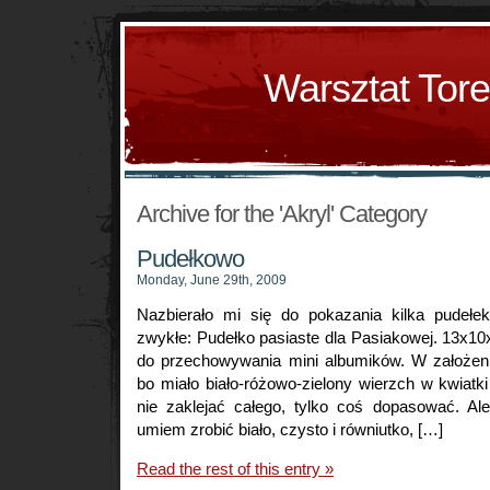
Warsztat Tor
Archive for the 'Akryl' Category
Pudełkowo
Monday, June 29th, 2009
Nazbierało mi się do pokazania kilka pudełe
zwykłe: Pudełko pasiaste dla Pasiakowej. 13x1
do przechowywania mini albumików. W założeniu
bo miało biało-różowo-zielony wierzch w kwiatk
nie zaklejać całego, tylko coś dopasować. Ale
umiem zrobić biało, czysto i równiutko, […]
Read the rest of this entry »