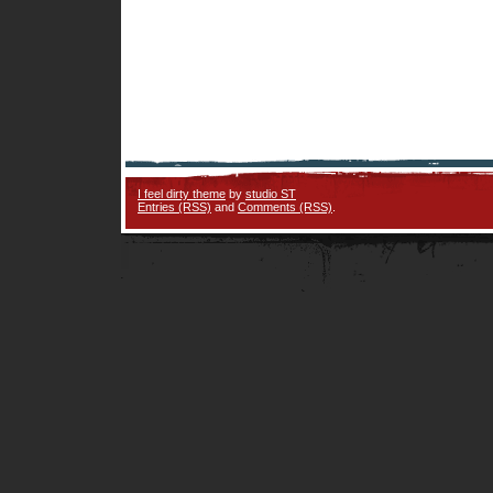
I feel dirty theme
by
studio ST
Entries (RSS)
and
Comments (RSS)
.