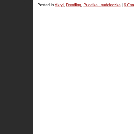
Posted in
Akryl
,
Doodling
,
Pudełka i pudełeczka
|
6 Co