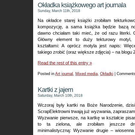
Okładka książkowego art journala
Sunday, March 11th, 2018
Na okładce starej książki zrobiłam tekturko
kompozycję, a sama książka będzie bazą no
dawno chciałam taki mieć, że od razu literki.
Główny element to duży tekturowy motyl, o
kształtami: A oprócz motyla jest napis: Więce
takiego zrobić (oraz większe zdjęcia) – na blogu 
Read the rest of this entry »
Posted in
Art journal
,
Mixed media
,
Okładki
|
Comments
Kartki z jajem
Saturday, March 10th, 2018
Wczoraj były kartki na Boże Narodzenie, dzis
ScrapElektrowni trwają już wyzwania, zaprasza
Wyzwanie pierwsze, na kartkę w kształcie pisan
to ta zielona, ale zrobiłam jeszcze dr
minimalistyczną: Wyzwanie drugie – wiosenna