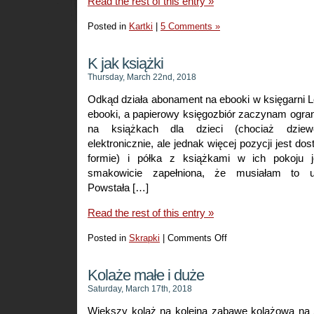
Read the rest of this entry »
Posted in
Kartki
|
5 Comments »
K jak książki
Thursday, March 22nd, 2018
Odkąd działa abonament na ebooki w księgarni 
ebooki, a papierowy księgozbiór zaczynam ogra
na książkach dla dzieci (chociaż dziew
elektronicznie, ale jednak więcej pozycji jest do
formie) i półka z książkami w ich pokoju je
smakowicie zapełniona, że musiałam to u
Powstała […]
Read the rest of this entry »
Posted in
Skrapki
|
Comments Off
on
K
jak
Kolaże małe i duże
książki
Saturday, March 17th, 2018
Większy kolaż na kolejną zabawę kolażową na 