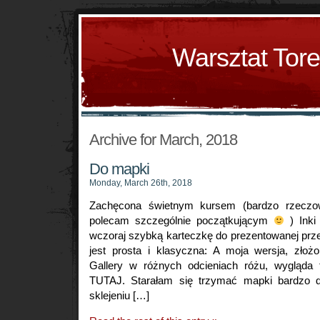
Warsztat Tor
Archive for March, 2018
Do mapki
Monday, March 26th, 2018
Zachęcona świetnym kursem (bardzo rzeczo
polecam szczególnie początkującym
) Inki
wczoraj szybką karteczkę do prezentowanej prz
jest prosta i klasyczna: A moja wersja, zło
Gallery w różnych odcieniach różu, wygląda 
TUTAJ. Starałam się trzymać mapki bardzo do
sklejeniu […]