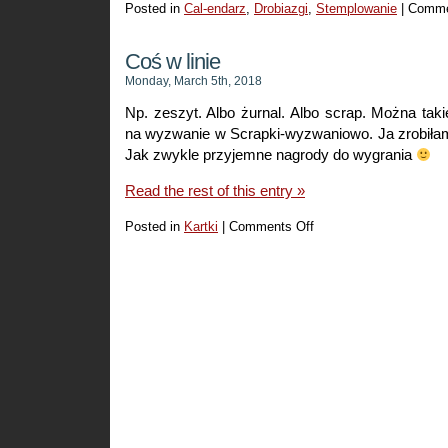
Posted in
Cal-endarz
,
Drobiazgi
,
Stemplowanie
|
Comme
Coś w linie
Monday, March 5th, 2018
Np. zeszyt. Albo żurnal. Albo scrap. Można takie
na wyzwanie w Scrapki-wyzwaniowo. Ja zrobiłam
Jak zwykle przyjemne nagrody do wygrania
Read the rest of this entry »
Posted in
Kartki
|
Comments Off
on
Coś
w
linie