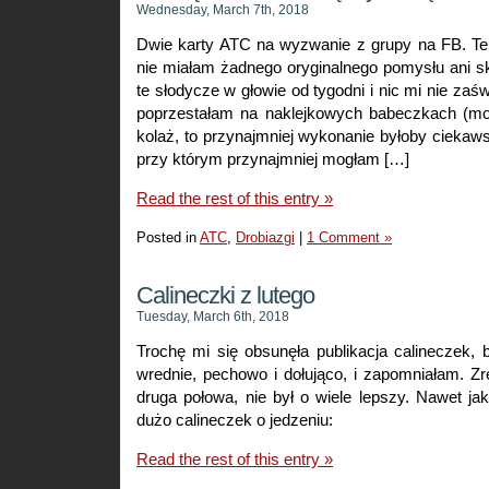
Wednesday, March 7th, 2018
Dwie karty ATC na wyzwanie z grupy na FB. Te
nie miałam żadnego oryginalnego pomysłu ani s
te słodycze w głowie od tygodni i nic mi nie zaś
poprzestałam na naklejkowych babeczkach (mo
kolaż, to przynajmniej wykonanie byłoby ciekaws
przy którym przynajmniej mogłam […]
Read the rest of this entry »
Posted in
ATC
,
Drobiazgi
|
1 Comment »
Calineczki z lutego
Tuesday, March 6th, 2018
Trochę mi się obsunęła publikacja calineczek,
wrednie, pechowo i dołująco, i zapomniałam. Zr
druga połowa, nie był o wiele lepszy. Nawet j
dużo calineczek o jedzeniu:
Read the rest of this entry »