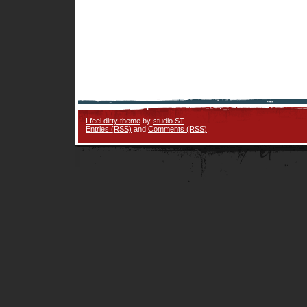
I feel dirty theme
by
studio ST
Entries (RSS)
and
Comments (RSS)
.