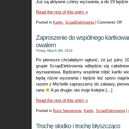
Już są aktywne cztery wyzwania, a do 19 będzie
Read the rest of this entry »
Posted in
Kartki
,
ScrapElektrownia
|
Comments Off
on
Kartk
z
Zaproszenie do wspólnego kartkowani
jajem
owalem
Friday, March 9th, 2018
Po pierwsze chciałabym ogłosić, że już jutro, 
grupie ScrapElektrownia odbędzie się całodni
wyzwaniowa. Będziemy wspólnie robić kartki wi
będą różne wyzwania i będzie też sporo nagró
razem z Michelle zapraszamy do zabawy, pierws
rano
A po drugie: oto moje kolejne […]
Read the rest of this entry »
Posted in
Boże Narodzenie
,
Kartki
,
ScrapElektrownia
|
Trochę słodko i trochę błyszcząco