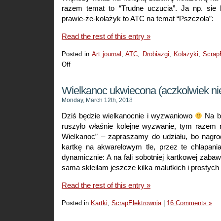
razem temat to “Trudne uczucia”. Ja np. sie 
prawie-że-kolażyk to ATC na temat “Pszczoła”:
Read the rest of this entry »
Posted in
Art journal
,
ATC
,
Drobiazgi
,
Kolażyki
,
Scrap
Off
on
Kolaże
małe
Wielkanoc ukwiecona (aczkolwiek ni
i
Monday, March 12th, 2018
duże
Dziś będzie wielkanocnie i wyzwaniowo
Na bl
ruszyło właśnie kolejne wyzwanie, tym razem
Wielkanoc” – zapraszamy do udziału, bo nagrod
kartkę na akwarelowym tle, przez te chlapan
dynamicznie: A na fali sobotniej kartkowej zaba
sama skleiłam jeszcze kilka malutkich i prostych
Read the rest of this entry »
Posted in
Kartki
,
ScrapElektrownia
|
16 Comments »