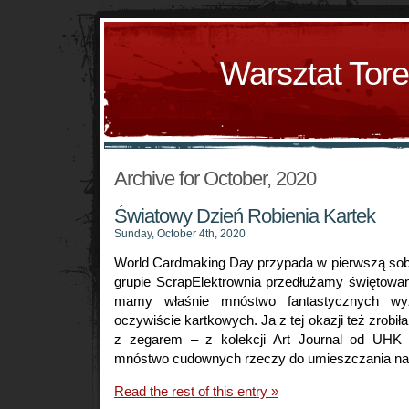
Warsztat Tor
Archive for October, 2020
Światowy Dzień Robienia Kartek
Sunday, October 4th, 2020
World Cardmaking Day przypada w pierwszą sobo
grupie ScrapElektrownia przedłużamy świętowan
mamy właśnie mnóstwo fantastycznych wy
oczywiście kartkowych. Ja z tej okazji też zrobił
z zegarem – z kolekcji Art Journal od UHK G
mnóstwo cudownych rzeczy do umieszczania na
Read the rest of this entry »