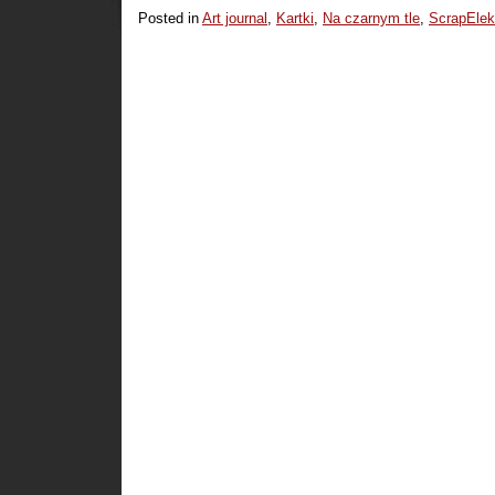
Posted in
Art journal
,
Kartki
,
Na czarnym tle
,
ScrapElek