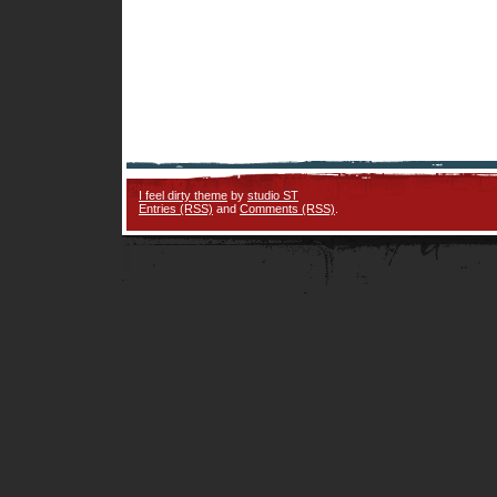
I feel dirty theme
by
studio ST
Entries (RSS)
and
Comments (RSS)
.