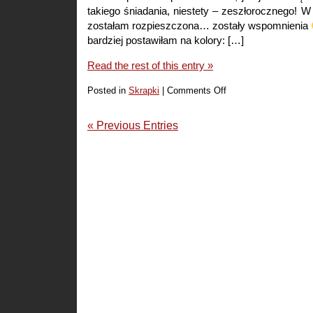
takiego śniadania, niestety – zeszłorocznego! W
zostałam rozpieszczona… zostały wspomnienia
bardziej postawiłam na kolory: […]
Read the rest of this entry »
Posted in
Skrapki
|
Comments Off
on
Śniadanko
« Previous Entries