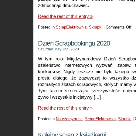
zdmuchnąć dmuchawiec.
Read the rest of this entry »
Posted in
ScrapElektrownia
,
Skrapki
|
Comments Off
on
Wi
w
Dzień Scrapbookingu 2020
cz
Saturday, May 2nd, 2020
za
W tym roku Międzynarodowy Dzień Scrapboo
szaleństwo internetowych wyzwań, zabaw, t
konkursów. Nigdy jeszcze nie było takiego św
prostu dlatego, że zazwyczaj to wszystko dz
rozmaitych zlotach scrapowych, których mamy w
Tym razem skrzecząca rzeczywistość uniemoż
żywo i wszystkie inicjatywy […]
Read the rest of this entry »
Posted in
Na czarnym tle
,
ScrapElektrownia
,
Skrapki
|
Kolejny scrap z książkami