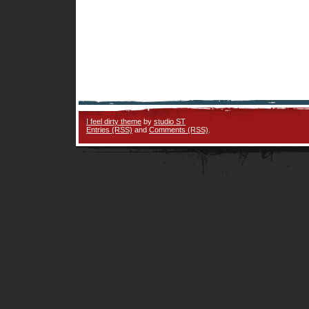
I feel dirty theme
by
studio ST
Entries (RSS)
and
Comments (RSS)
.