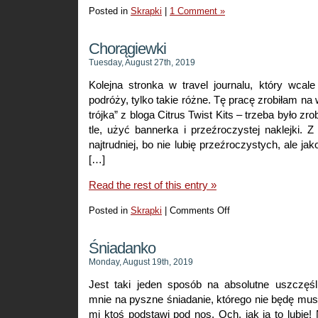
Posted in
Skrapki
|
1 Comment »
Chorągiewki
Tuesday, August 27th, 2019
Kolejna stronka w travel journalu, który wcal
podróży, tylko takie różne. Tę pracę zrobiłam na
trójka” z bloga Citrus Twist Kits – trzeba było z
tle, użyć bannerka i przeźroczystej naklejki. Z
najtrudniej, bo nie lubię przeźroczystych, ale jak
[…]
Read the rest of this entry »
Posted in
Skrapki
|
Comments Off
on
Chorągiewki
Śniadanko
Monday, August 19th, 2019
Jest taki jeden sposób na absolutne uszczęśl
mnie na pyszne śniadanie, którego nie będę musi
mi ktoś podstawi pod nos. Och, jak ja to lubię!