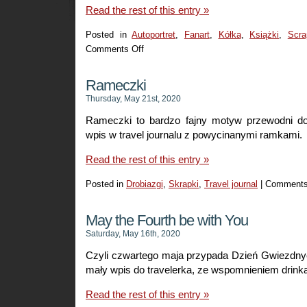
Read the rest of this entry »
Posted in
Autoportret
,
Fanart
,
Kółka
,
Książki
,
Scra
Comments Off
on
LO
na
Rameczki
Dzień
Thursday, May 21st, 2020
Scrapbookingu
Rameczki to bardzo fajny motyw przewodni do
wpis w travel journalu z powycinanymi ramkami.
Read the rest of this entry »
Posted in
Drobiazgi
,
Skrapki
,
Travel journal
|
Comments
May the Fourth be with You
Saturday, May 16th, 2020
Czyli czwartego maja przypada Dzień Gwiezdnyc
mały wpis do travelerka, ze wspomnieniem drink
Read the rest of this entry »