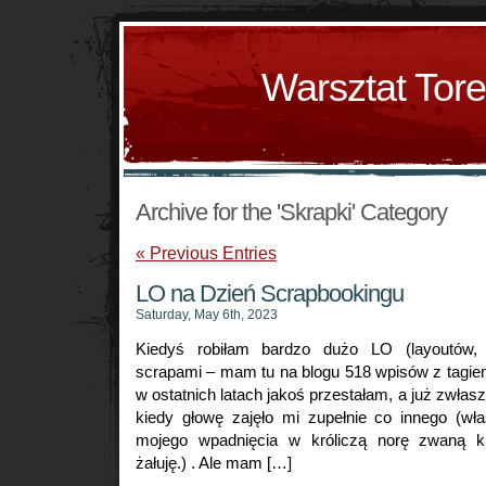
Warsztat Tor
Archive for the 'Skrapki' Category
« Previous Entries
LO na Dzień Scrapbookingu
Saturday, May 6th, 2023
Kiedyś robiłam bardzo dużo LO (layoutów,
scrapami – mam tu na blogu 518 wpisów z tagiem 
w ostatnich latach jakoś przestałam, a już zwłasz
kiedy głowę zajęło mi zupełnie co innego (wła
mojego wpadnięcia w króliczą norę zwaną k
żałuję.) . Ale mam […]