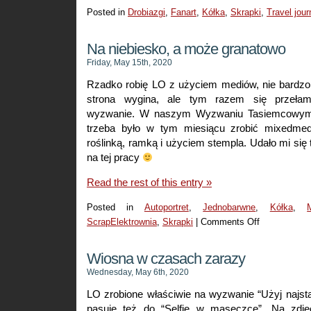
Posted in
Drobiazgi
,
Fanart
,
Kółka
,
Skrapki
,
Travel jour
Na niebiesko, a może granatowo
Friday, May 15th, 2020
Rzadko robię LO z użyciem mediów, nie bardzo l
strona wygina, ale tym razem się przeła
wyzwanie. W naszym Wyzwaniu Tasiemcowym 
trzeba było w tym miesiącu zrobić mixedme
roślinką, ramką i użyciem stempla. Udało mi się
na tej pracy
Read the rest of this entry »
Posted in
Autoportret
,
Jednobarwne
,
Kółka
,
ScrapElektrownia
,
Skrapki
|
Comments Off
on
Na
niebiesko,
Wiosna w czasach zarazy
a
Wednesday, May 6th, 2020
może
LO zrobione właściwie na wyzwanie “Użyj najst
granatowo
pasuje też do “Selfie w maseczce”. Na zdję