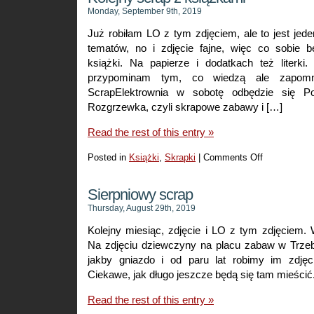
Monday, September 9th, 2019
Już robiłam LO z tym zdjęciem, ale to jest jed
tematów, no i zdjęcie fajne, więc co sobie 
książki. Na papierze i dodatkach też literki.
przypominam tym, co wiedzą ale zapomni
ScrapElektrownia w sobotę odbędzie się P
Rozgrzewka, czyli skrapowe zabawy i […]
Read the rest of this entry »
Posted in
Książki
,
Skrapki
|
Comments Off
on
Kolejny
scrap
Sierpniowy scrap
z
Thursday, August 29th, 2019
książkami
Kolejny miesiąc, zdjęcie i LO z tym zdjęciem.
Na zdjęciu dziewczyny na placu zabaw w Trzebi
jakby gniazdo i od paru lat robimy im zdjęc
Ciekawe, jak długo jeszcze będą się tam mieścić
Read the rest of this entry »