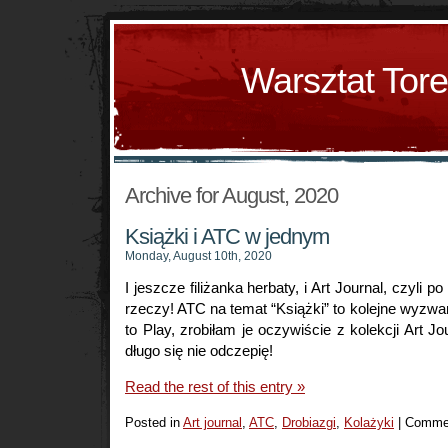
Warsztat Tor
Archive for August, 2020
Książki i ATC w jednym
Monday, August 10th, 2020
I jeszcze filiżanka herbaty, i Art Journal, czyli 
rzeczy! ATC na temat “Książki” to kolejne wyzwa
to Play, zrobiłam je oczywiście z kolekcji Art Jo
długo się nie odczepię!
Read the rest of this entry »
Posted in
Art journal
,
ATC
,
Drobiazgi
,
Kolażyki
|
Commen