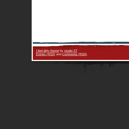
I feel dirty theme
by
studio ST
Entries (RSS)
and
Comments (RSS)
.