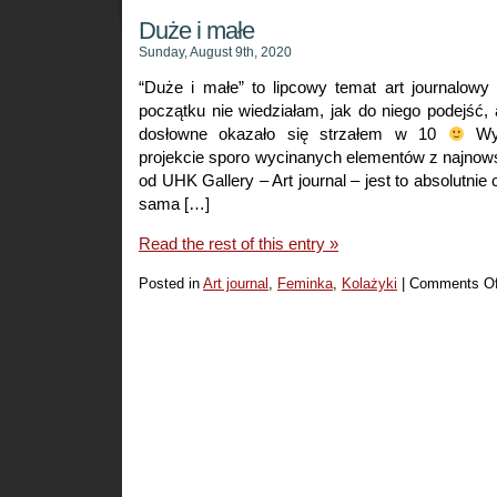
Duże i małe
Sunday, August 9th, 2020
“Duże i małe” to lipcowy temat art journalowy
początku nie wiedziałam, jak do niego podejść, 
dosłowne okazało się strzałem w 10
Wyk
projekcie sporo wycinanych elementów z najnows
od UHK Gallery – Art journal – jest to absolutnie
sama […]
Read the rest of this entry »
Posted in
Art journal
,
Feminka
,
Kolażyki
|
Comments Of