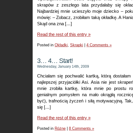
skrapów z zeszłego lata przydałaby się okła
Najbardziej mnie ucieszyło moje dziecko – poka
mówię: – Zobacz, zrobiłam taką okładkę. A Han
Skąd ona zna […]
Read the rest of this entry »
Posted in
Okładki
,
Skrapki
|
4 Comments »
3… 4… Start!
Wednesday, January 14th, 2009
Chciałam się pochwalić kartką, którą dostałam
najlepszej przyjaciółki Asi. Asia nie jest skraper
mnie zrobiła kartkę, która mnie po prostu ro
genialnym pomysłem na mało okrągłą rocznicę
być), trafnością życzeń i siłą motywacyjną. Tak,
się […]
Read the rest of this entry »
Posted in
Różne
|
8 Comments »