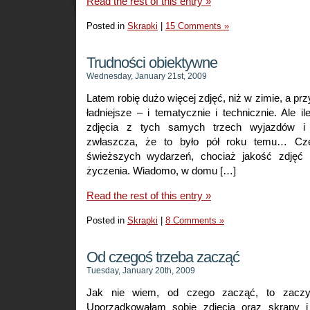
Read the rest of this entry »
Posted in
Skrapki
|
15 Comments »
Trudności obiektywne
Wednesday, January 21st, 2009
Latem robię dużo więcej zdjęć, niż w zimie, a p
ładniejsze – i tematycznie i technicznie. Ale
zdjęcia z tych samych trzech wyjazdów i 
zwłaszcza, że to było pół roku temu… Cz
świeższych wydarzeń, chociaż jakość zdjęć 
życzenia. Wiadomo, w domu […]
Read the rest of this entry »
Posted in
Skrapki
|
8 Comments »
Od czegoś trzeba zacząć
Tuesday, January 20th, 2009
Jak nie wiem, od czego zacząć, to zaczy
Uporządkowałam sobie zdjęcia oraz skrapy i