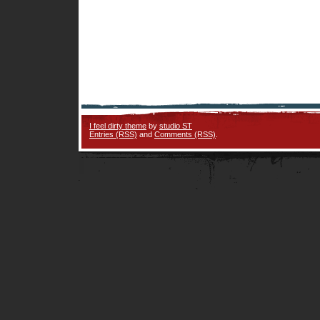
I feel dirty theme
by
studio ST
Entries (RSS)
and
Comments (RSS)
.