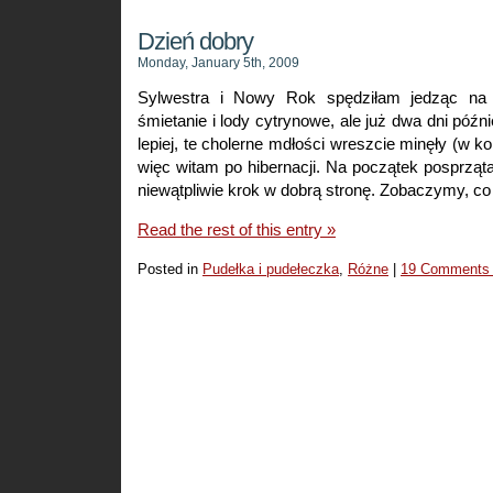
Dzień dobry
Monday, January 5th, 2009
Sylwestra i Nowy Rok spędziłam jedząc na 
śmietanie i lody cytrynowe, ale już dwa dni późnie
lepiej, te cholerne mdłości wreszcie minęły (w ko
więc witam po hibernacji. Na początek posprzątał
niewątpliwie krok w dobrą stronę. Zobaczymy, co 
Read the rest of this entry »
Posted in
Pudełka i pudełeczka
,
Różne
|
19 Comments