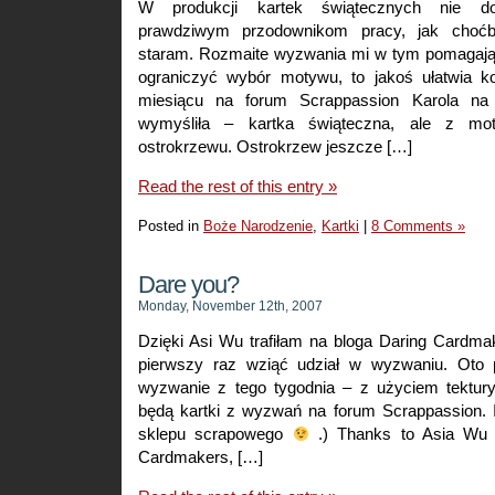
W produkcji kartek świątecznych nie do
prawdziwym przodownikom pracy, jak choćby
staram. Rozmaite wyzwania mi w tym pomagają,
ograniczyć wybór motywu, to jakoś ułatwia 
miesiącu na forum Scrappassion Karola na
wymyśliła – kartka świąteczna, ale z m
ostrokrzewu. Ostrokrzew jeszcze […]
Read the rest of this entry »
Posted in
Boże Narodzenie
,
Kartki
|
8 Comments »
Dare you?
Monday, November 12th, 2007
Dzięki Asi Wu trafiłam na bloga Daring Cardma
pierwszy raz wziąć udział w wyzwaniu. Oto p
wyzwanie z tego tygodnia – z użyciem tektury 
będą kartki z wyzwań na forum Scrappassion. I
sklepu scrapowego
.) Thanks to Asia Wu 
Cardmakers, […]