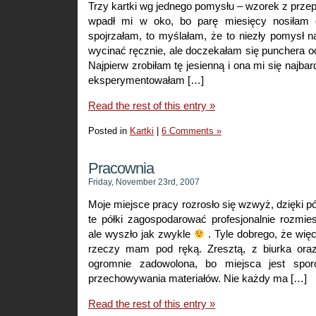
Trzy kartki wg jednego pomysłu – wzorek z prz
wpadł mi w oko, bo parę miesięcy nosiłam 
spojrzałam, to myślałam, że to niezły pomysł 
wycinać ręcznie, ale doczekałam się punchera od
Najpierw zrobiłam tę jesienną i ona mi się najba
eksperymentowałam […]
Read the rest of this entry »
Posted in
Kartki
|
6 Comments »
Pracownia
Friday, November 23rd, 2007
Moje miejsce pracy rozrosło się wzwyż, dzięki p
te półki zagospodarować profesjonalnie rozmi
ale wyszło jak zwykle
. Tyle dobrego, że wię
rzeczy mam pod ręką. Zresztą, z biurka oraz
ogromnie zadowolona, bo miejsca jest spor
przechowywania materiałów. Nie każdy ma […]
Read the rest of this entry »