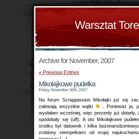
Warsztat Tor
Archive for November, 2007
« Previous Entries
Mikołajkowe pudełka
Friday, November 30th, 2007
Na forum Scrappassion Mikołajki już się zac
zalewają wszystkie wątki
. Ponieważ ja, j
wysłałam wcześniej, więc prezenty już dotarły,
spodobały się (uff). A oto Mikołajkowe pudeł
środku był datownik i kilka bożonarodzeniow
zrobiony stempelkami od mojej najukochańsz
(pierwsze […]