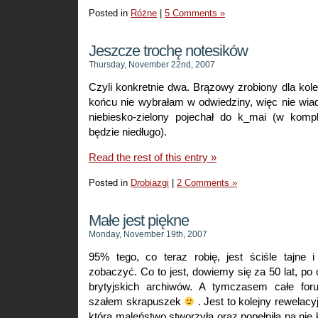
Posted in
Różne
|
5 Comments »
Jeszcze trochę notesików
Thursday, November 22nd, 2007
Czyli konkretnie dwa. Brązowy zrobiony dla koleż
końcu nie wybrałam w odwiedziny, więc nie wiad
niebiesko-zielony pojechał do k_mai (w kompl
będzie niedługo).
Read the rest of this entry »
Posted in
Drobiazgi
|
2 Comments »
Małe jest piękne
Monday, November 19th, 2007
95% tego, co teraz robię, jest ściśle tajne 
zobaczyć. Co to jest, dowiemy się za 50 lat, po 
brytyjskich archiwów. A tymczasem całe foru
szałem skrapuszek
. Jest to kolejny rewelac
która maleństwo stworzyła oraz popełniła na nie 