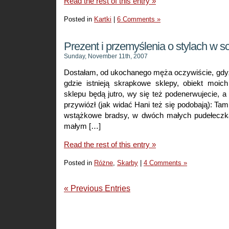
Read the rest of this entry »
Posted in
Kartki
|
6 Comments »
Prezent i przemyślenia o stylach w 
Sunday, November 11th, 2007
Dostałam, od ukochanego męża oczywiście, gdyż
gdzie istnieją skrapkowe sklepy, obiekt moich
sklepu będą jutro, wy się też podenerwujecie, a 
przywiózł (jak widać Hani też się podobają): Tam
wstążkowe bradsy, w dwóch małych pudełeczka
małym […]
Read the rest of this entry »
Posted in
Różne
,
Skarby
|
4 Comments »
« Previous Entries