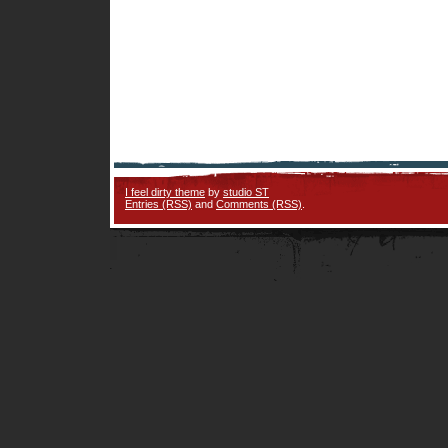
I feel dirty theme
by
studio ST
Entries (RSS)
and
Comments (RSS)
.