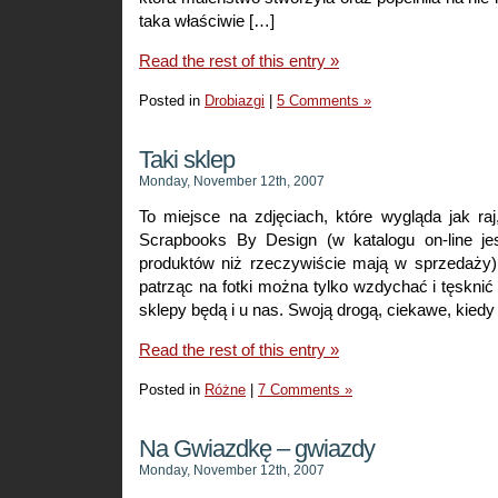
taka właściwie […]
Read the rest of this entry »
Posted in
Drobiazgi
|
5 Comments »
Taki sklep
Monday, November 12th, 2007
To miejsce na zdjęciach, które wygląda jak raj
Scrapbooks By Design (w katalogu on-line je
produktów niż rzeczywiście mają w sprzedaży
patrząc na fotki można tylko wzdychać i tęsknić
sklepy będą i u nas. Swoją drogą, ciekawe, kiedy
Read the rest of this entry »
Posted in
Różne
|
7 Comments »
Na Gwiazdkę – gwiazdy
Monday, November 12th, 2007