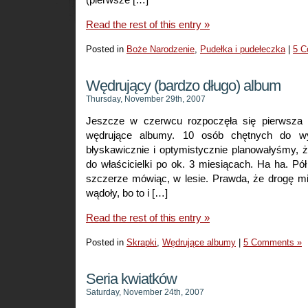
Read the rest of this entry »
Posted in
Boże Narodzenie
,
Pudełka i pudełeczka
|
5 C
Wędrujący (bardzo długo) album
Thursday, November 29th, 2007
Jeszcze w czerwcu rozpoczęła się pierwsza
wędrujące albumy. 10 osób chętnych do wy
błyskawicznie i optymistycznie planowałyśmy, 
do właścicielki po ok. 3 miesiącach. Ha ha. Pół
szczerze mówiąc, w lesie. Prawda, że drogę mi
wądoły, bo to i […]
Read the rest of this entry »
Posted in
Skrapki
,
Wędrujące albumy
|
5 Comments »
Seria kwiatków
Saturday, November 24th, 2007