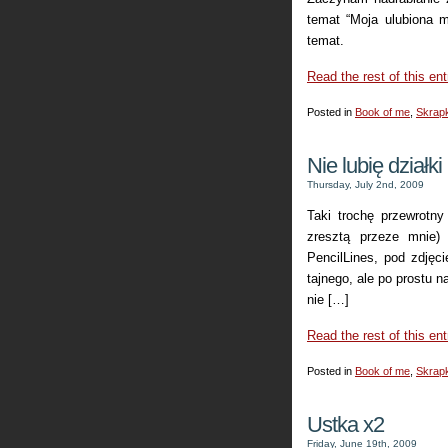
temat “Moja ulubiona 
temat.
Read the rest of this ent
Posted in
Book of me
,
Skrapk
Nie lubię działki
Thursday, July 2nd, 2009
Taki trochę przewrotn
zresztą przeze mnie
PencilLines, pod zdjęc
tajnego, ale po prostu n
nie […]
Read the rest of this ent
Posted in
Book of me
,
Skrapk
Ustka x2
Friday, June 19th, 2009