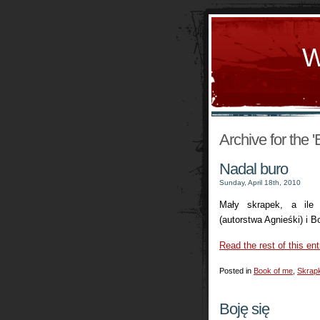
W
Archive for the 
Nadal buro
Sunday, April 18th, 2010
Mały skrapek, a ile 
(autorstwa Agnieśki) i
Read the rest of this ent
Posted in
Book of me
,
Skrapk
Boję się