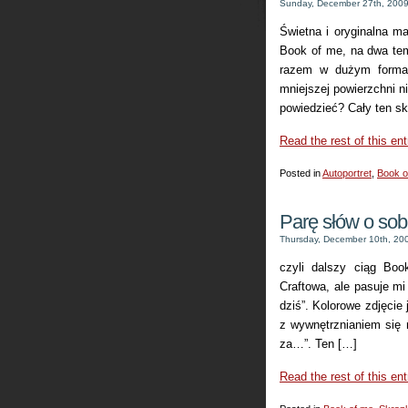
Sunday, December 27th, 200
Świetna i oryginalna ma
Book of me, na dwa tem
razem w dużym formac
mniejszej powierzchni ni
powiedzieć? Cały ten sk
Read the rest of this ent
Posted in
Autoportret
,
Book o
Parę słów o sob
Thursday, December 10th, 20
czyli dalszy ciąg Bo
Craftowa, ale pasuje mi
dziś”. Kolorowe zdjęcie
z wywnętrznianiem się 
za…”. Ten […]
Read the rest of this ent