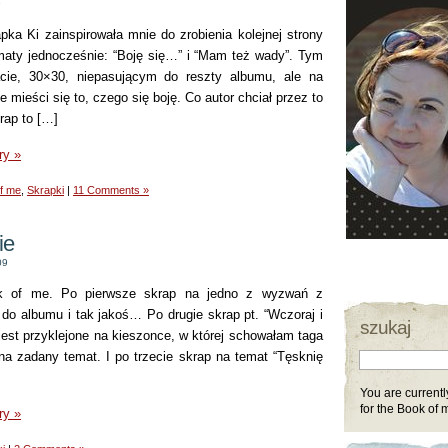
9
pka Ki zainspirowała mnie do zrobienia kolejnej strony
aty jednocześnie: “Boję się…” i “Mam też wady”. Tym
ie, 30×30, niepasującym do reszty albumu, ale na
e mieści się to, czego się boję. Co autor chciał przez to
rap to […]
ry »
f me
,
Skrapki
|
11 Comments »
ie
09
ok of me. Po pierwsze skrap na jedno z wyzwań z
 do albumu i tak jakoś… Po drugie skrap pt. “Wczoraj i
szukaj
 jest przyklejone na kieszonce, w której schowałam taga
na zadany temat. I po trzecie skrap na temat “Tęsknię
You are currentl
for the Book of 
ry »