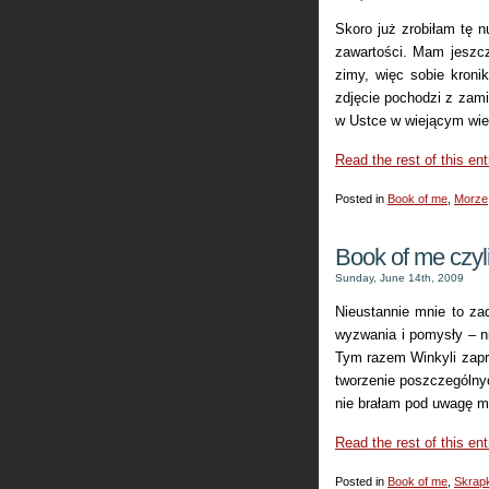
Skoro już zrobiłam tę n
zawartości. Mam jeszcze
zimy, więc sobie kronik
zdjęcie pochodzi z zami
w Ustce w wiejącym wie
Read the rest of this ent
Posted in
Book of me
,
Morze
Book of me czyl
Sunday, June 14th, 2009
Nieustannie mnie to za
wyzwania i pomysły – ni
Tym razem Winkyli zap
tworzenie poszczególny
nie brałam pod uwagę m
Read the rest of this ent
Posted in
Book of me
,
Skrapk