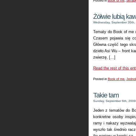
Posted in
Book of me
,
Skrapk
Żółwie lubią ka
Wednesday, September 30th,
Tematy do Book of me n
Czasem pojawia się co
Główna część tego skrap
dzieło Asi Wu – front ka
zwierzę, […]
Read the rest of this ent
Posted in
Book of me
,
Jedno
Takie tam
Sunday, September 6th, 2009
Jeden z tematów do Boo
konkretne osoby inspir
ramy i nakazy wyzwala
wyszło tak średnio racz
(te papiery w kropki s