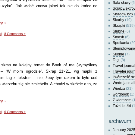
Sala sławy
(6
muzyka”. Jak widać znowu jakoś tak nie do końca na
ScrapElektro
Shadow box
(
Skarby
(19)
ry »
Skrapki
(519)
Ślubne
(6)
i
|
8 Comments »
Smash
(6)
Spotkania
(20
Stemplowani
Suknie
(7)
Tagi
(8)
y skrap na kolejny temat do Book of me (wymyślony
Travel journa
) – “W moim ogrodzie”. Skrap 21×21, wg mapki z
Traveler jour
Twórczość dz
iem tag z tekstem – nie, żeby tym razem to było coś
Wędrujące a
a wierzchu się nie zmieściło. A chodzi w skrócie o to, że
Wiedza
(21)
wordbook
(1)
Z wierszem
(
ry »
Zuźki buźki
(1
i
|
6 Comments »
archiwum
January 202