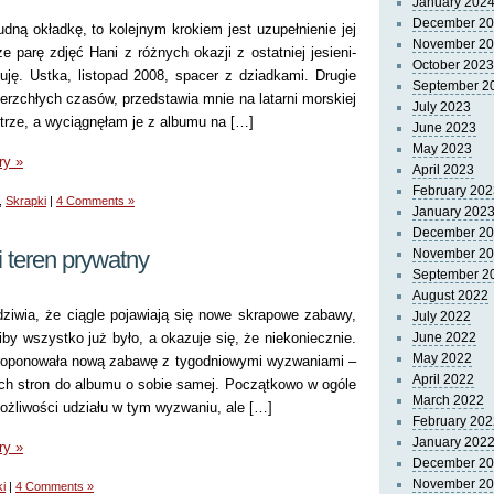
January 202
December 2
udną okładkę, to kolejnym krokiem jest uzupełnienie jej
November 2
 parę zdjęć Hani z różnych okazji z ostatniej jesieni-
October 2023
uję. Ustka, listopad 2008, spacer z dziadkami. Drugie
September 2
erzchłych czasów, przedstawia mnie na latarni morskiej
July 2023
trze, a wyciągnęłam je z albumu na […]
June 2023
May 2023
ry »
April 2023
February 202
,
Skrapki
|
4 Comments »
January 202
December 2
i teren prywatny
November 2
September 2
August 2022
dziwia, że ciągle pojawiają się nowe skrapowe zabawy,
July 2022
by wszystko już było, a okazuje się, że niekoniecznie.
June 2022
May 2022
roponowała nową zabawę z tygodniowymi wyzwaniami –
April 2022
ch stron do albumu o sobie samej. Początkowo w ogóle
March 2022
ożliwości udziału w tym wyzwaniu, ale […]
February 202
January 202
ry »
December 2
November 2
i
|
4 Comments »