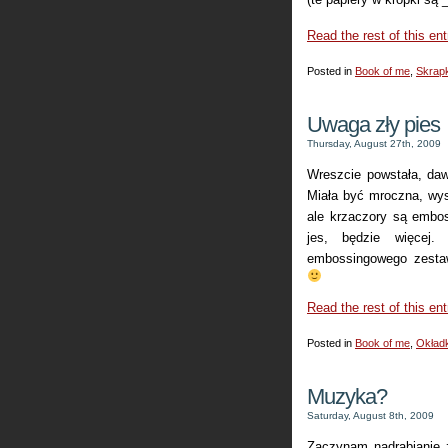
Read the rest of this ent
Posted in
Book of me
,
Skrapk
Uwaga zły pies
Thursday, August 27th, 2009
Wreszcie powstała, da
Miała być mroczna, wys
ale krzaczory są embo
jes, będzie więcej. 
embossingowego zestaw
Read the rest of this ent
Posted in
Book of me
,
Okładk
Muzyka?
Saturday, August 8th, 2009
Zaczynam nadrabianie 