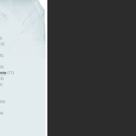
4)
15)
5)
0)
enie
(77)
3)
1)
10)
)
4)