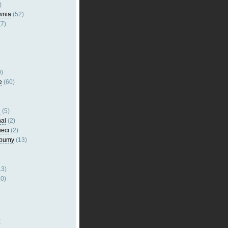
)
wnia
(52)
7)
)
e
(60)
l
(5)
nal
(2)
ieci
(2)
lbumy
(13)
13)
0)
5