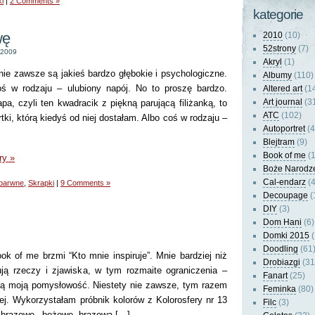
i
|
2 Comments »
kategorie
wę
2010
(10)
52strony
(7)
 2009
Akryl
(1)
ie zawsze są jakieś bardzo głębokie i psychologiczne.
Albumy
(110)
ś w rodzaju – ulubiony napój. No to proszę bardzo.
Altered art
(1
Art journal
(3
a, czyli ten kwadracik z piękną parującą filiżanką, to
ATC
(102)
rtki, którą kiedyś od niej dostałam. Albo coś w rodzaju –
Autoportret
(4
Blejtram
(9)
Book of me
(1
ry »
Boże Narodz
Cal-endarz
(4
barwne
,
Skrapki
|
9 Comments »
Decoupage
(
DIY
(3)
Dom Hani
(6)
Domki 2015
(
Doodling
(61
k of me brzmi “Kto mnie inspiruje”. Mnie bardziej niż
Drobiazgi
(31
ują rzeczy i zjawiska, w tym rozmaite ograniczenia –
Fanart
(25)
ją moją pomysłowość. Niestety nie zawsze, tym razem
Feminka
(80)
ej. Wykorzystałam próbnik kolorów z Kolorosfery nr 13
Filc
(3)
ą _brązowo_ beżowe, brązowa […]