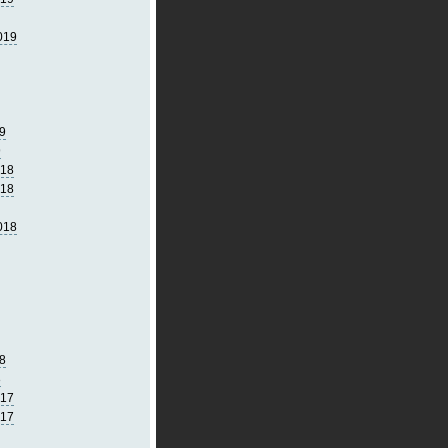
019
9
9
018
018
018
8
8
017
017