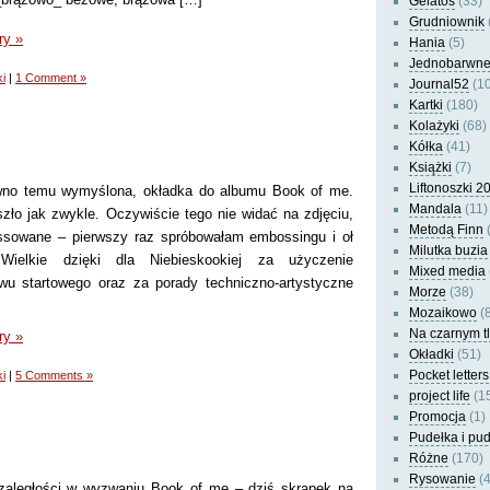
Gelatos
(33)
Grudniownik
ry »
Hania
(5)
Jednobarwn
i
|
1 Comment »
Journal52
(10
Kartki
(180)
Kolażyki
(68)
Kółka
(41)
Książki
(7)
Liftonoszki 2
wno temu wymyślona, okładka do albumu Book of me.
Mandala
(11)
zło jak zwykle. Oczywiście tego nie widać na zdjęciu,
Metodą Finn
(
ssowane – pierwszy raz spróbowałam embossingu i oł
Milutka buzia
Wielkie dzięki dla Niebieskookiej za użyczenie
Mixed media
u startowego oraz za porady techniczno-artystyczne
Morze
(38)
Mozaikowo
(8
Na czarnym t
ry »
Okładki
(51)
Pocket letters
i
|
5 Comments »
project life
(1
Promocja
(1)
Pudełka i pu
Różne
(170)
Rysowanie
(4
zaległości w wyzwaniu Book of me – dziś skrapek na