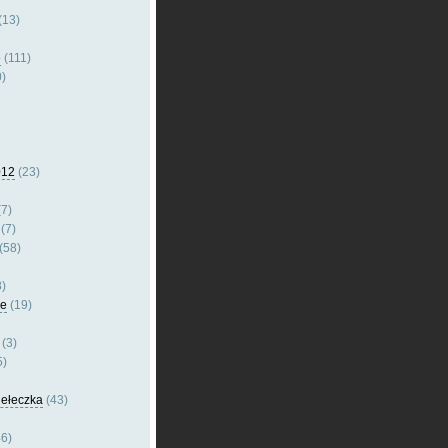
(13)
e
(111)
)
012
(23)
7)
(7)
(58)
)
le
(19)
(3)
5)
dełeczka
(43)
6)