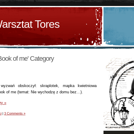
arsztat Tores
'Book of me' Category
wyzwań obskoczył: skraplotek, mapka kwietniowa
 Book of me (temat: Nie wychodzę z domu bez…).
ry »
i
|
3 Comments »