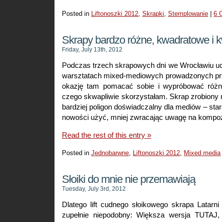
Posted in
Liftonoszki 2012
,
Skrapki
,
Stemplowanie
|
6 
Skrapy bardzo różne, kwadratowe i 
Friday, July 13th, 2012
Podczas trzech skrapowych dni we Wrocławiu uc
warsztatach mixed-mediowych prowadzonych pr
okazję tam pomacać sobie i wypróbować różne 
czego skwapliwie skorzystałam. Skrap zrobiony n
bardziej poligon doświadczalny dla mediów – star
nowości użyć, mniej zwracając uwagę na kompozy
Read the rest of this entry »
Posted in
Jednobarwne
,
Liftonoszki 2012
,
Mixed media
Słoiki do mnie nie przemawiają
Tuesday, July 3rd, 2012
Dlatego lift cudnego słoikowego skrapa Latarn
zupełnie niepodobny: Większa wersja TUTAJ, 