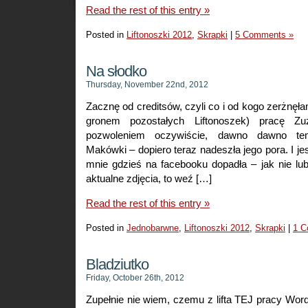
Read the rest of this entry »
Posted in
Liftonoszki 2012
,
Skrapki
|
5 Comments »
Na słodko
Thursday, November 22nd, 2012
Zacznę od creditsów, czyli co i od kogo zerżnęła
gronem pozostałych Liftonoszek) pracę Zuz
pozwoleniem oczywiście, dawno dawno t
Makówki – dopiero teraz nadeszła jego pora. I je
mnie gdzieś na facebooku dopadła – jak nie lu
aktualne zdjęcia, to weź […]
Read the rest of this entry »
Posted in
Jednobarwne
,
Liftonoszki 2012
,
Skrapki
|
1 C
Bladziutko
Friday, October 26th, 2012
Zupełnie nie wiem, czemu z lifta TEJ pracy Wor