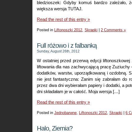
bledzioszek: Gdyby komuś bardzo zależało, że
większa wersja TUTAJ.
Read the rest of this entry »
Posted in
Liftonoszki 2012
,
Skrapki
|
2 Comments »
Full różowo i z falbanką
Sunday, August 26th, 2012
W ostatniej przed przerwą edycji liftonoszkow
liftowania dla nas zachwycającą pracę Zuziuchy 
dodatków, warstw, uporządkowaną i ozdobną. 
nie jest fantastyczna: Zanim się zabrałam do ro
przez dwa dni wybierałam papiery i dodatki, a po
dni składałam je w całość. Moja wersja […]
Read the rest of this entry »
Posted in
Jednobarwne
,
Liftonoszki 2012
,
Skrapki
|
6 C
Halo, Ziemia?