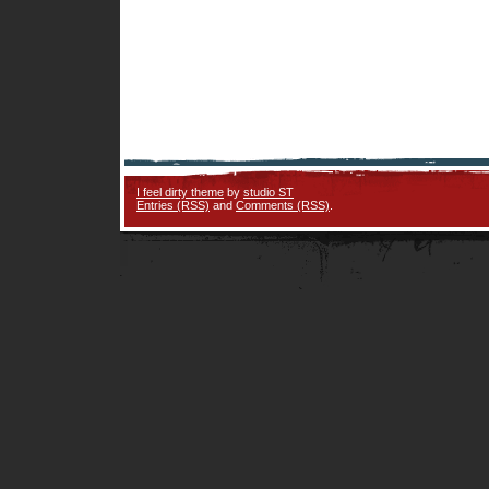
I feel dirty theme
by
studio ST
Entries (RSS)
and
Comments (RSS)
.