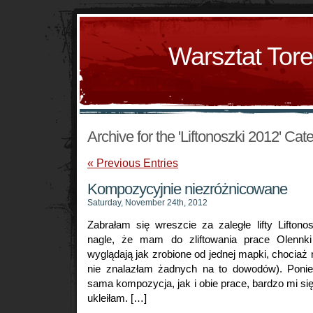
Warsztat Tor
Archive for the 'Liftonoszki 2012' Cat
« Previous Entries
Kompozycyjnie niezróżnicowane
Saturday, November 24th, 2012
Zabrałam się wreszcie za zaległe lifty Lifton
nagle, że mam do zliftowania prace Olennk
wyglądają jak zrobione od jednej mapki, chociaż 
nie znalazłam żadnych na to dowodów). Poni
sama kompozycja, jak i obie prace, bardzo mi się
ukleiłam. […]