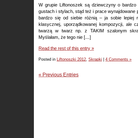
W grupie Liftonoszek są dziewczyny o bardzo
gustach i stylach, stąd też i prace wynajdowane p
bardzo się od siebie różnią – ja sobie lepiej
klasycznej, uporządkowanej kompozycji, ale 
twarzą w twarz np. z TAKIM szalonym sk
Myślałam, że tego nie […]
Read the rest of this entry »
Posted in
Liftonoszki 2012
,
Skrapki
|
4 Comments »
« Previous Entries