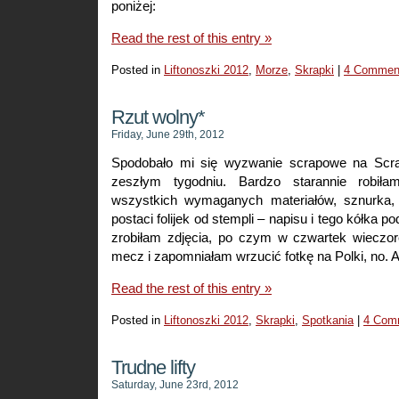
poniżej:
Read the rest of this entry »
Posted in
Liftonoszki 2012
,
Morze
,
Skrapki
|
4 Commen
Rzut wolny*
Friday, June 29th, 2012
Spodobało mi się wyzwanie scrapowe na Scr
zeszłym tygodniu. Bardzo starannie robiła
wszystkich wymaganych materiałów, sznurka, 
postaci folijek od stempli – napisu i tego kółka p
zrobiłam zdjęcia, po czym w czwartek wieczo
mecz i zapomniałam wrzucić fotkę na Polki, no. A
Read the rest of this entry »
Posted in
Liftonoszki 2012
,
Skrapki
,
Spotkania
|
4 Com
Trudne lifty
Saturday, June 23rd, 2012