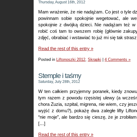
Thursday, August 16th, 2012
Mam wrażenie, że nie nadążam. Co jest o tyle dz
powinnam sobie spokojnie wegetować, ale weź
spokojnie z dwójką dzieci. Nie nadążam też w a
robić coś tam to owszem robię (głównie zakupy
zdjęć, obrabiać i wstawiać to już mi się tak stras
Read the rest of this entry »
Posted in
Liftonoszki 2012
,
Skrapki
|
4 Comments »
Stemple i taśmy
Saturday, July 28th, 2012
W ten całkiem przyjemny poranek, kiedy znowu
tym razem z powodu rzęsistej ulewy (a wcześni
chora Zuzia, szpital, migrena, nie wiem, czy jes
wyjść z domu?), pokażę dwa zaległe lifty Lift
“nie moje”, ale bardzo się cieszę, że je zrobiła
[…]
Read the rest of this entry »