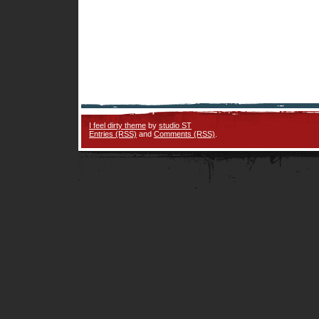
I feel dirty theme
by
studio ST
Entries (RSS)
and
Comments (RSS)
.