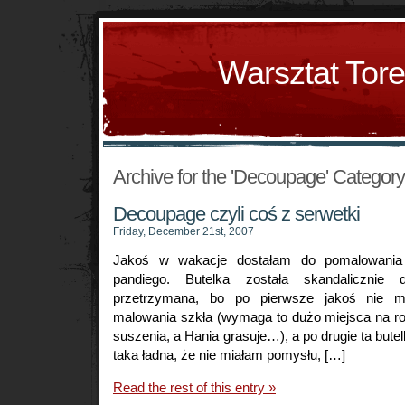
Warsztat Tor
Archive for the 'Decoupage' Category
Decoupage czyli coś z serwetki
Friday, December 21st, 2007
Jakoś w wakacje dostałam do pomalowania
pandiego. Butelka została skandalicznie
przetrzymana, bo po pierwsze jakoś nie 
malowania szkła (wymaga to dużo miejsca na ro
suszenia, a Hania grasuje…), a po drugie ta bute
taka ładna, że nie miałam pomysłu, […]
Read the rest of this entry »