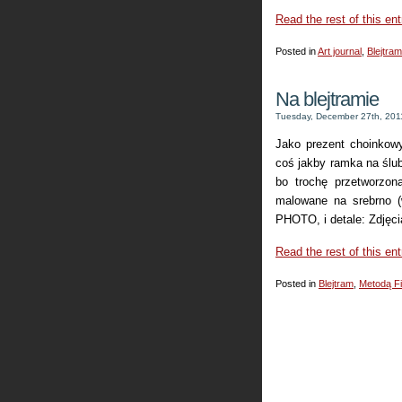
Read the rest of this ent
Posted in
Art journal
,
Blejtram
Na blejtramie
Tuesday, December 27th, 201
Jako prezent choinkowy
coś jakby ramka na ślub
bo trochę przetworzon
malowane na srebrno (w
PHOTO, i detale: Zdjęci
Read the rest of this ent
Posted in
Blejtram
,
Metodą F