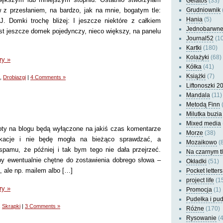
Gelatos
(33)
z przesłaniem, na bardzo, jak na mnie, bogatym tle:
Grudniownik
Hania
(5)
. Domki trochę bliżej: I jeszcze niektóre z całkiem
Jednobarwn
jest jeszcze domek pojedynczy, nieco większy, na panelu
Journal52
(10
Kartki
(180)
Kolażyki
(68)
ry »
Kółka
(41)
Książki
(7)
,
Drobiazgi
|
4 Comments »
Liftonoszki 2
Mandala
(11)
Metodą Finn
(
Milutka buzia
Mixed media
 na blogu będą wyłączone na jakiś czas komentarze
Morze
(38)
acje i nie będę mogła na bieżąco sprawdzać, a
Mozaikowo
(8
spamu, że później i tak bym tego nie dała przejrzeć.
Na czarnym t
y ewentualnie chętne do zostawienia dobrego słowa –
Okładki
(51)
a, ale np. mailem albo […]
Pocket letters
project life
(1
ry »
Promocja
(1)
Pudełka i pu
,
Skrapki
|
3 Comments »
Różne
(170)
Rysowanie
(4