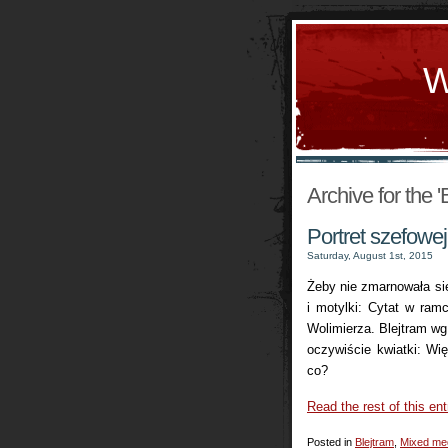
W
Archive for the 
Portret szefowej
Saturday, August 1st, 2015
Żeby nie zmarnowała się
i motylki: Cytat w ram
Wolimierza. Blejtram wg
oczywiście kwiatki: Wi
co?
Read the rest of this ent
Posted in
Blejtram
,
Mixed me