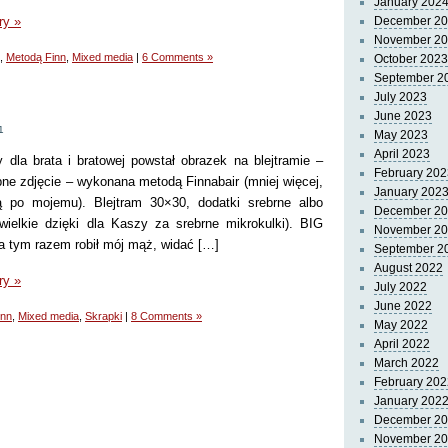
January 202
ry »
December 2
November 2
,
Metodą Finn
,
Mixed media
|
6 Comments »
October 2023
September 2
July 2023
June 2023
1
May 2023
April 2023
 dla brata i bratowej powstał obrazek na blejtramie –
February 202
ne zdjęcie – wykonana metodą Finnabair (mniej więcej,
January 202
ą po mojemu). Blejtram 30×30, dodatki srebrne albo
December 2
ielkie dzięki dla Kaszy za srebrne mikrokulki). BIG
November 2
a tym razem robił mój mąż, widać […]
September 2
August 2022
ry »
July 2022
June 2022
inn
,
Mixed media
,
Skrapki
|
8 Comments »
May 2022
April 2022
March 2022
February 202
January 202
December 2
November 2