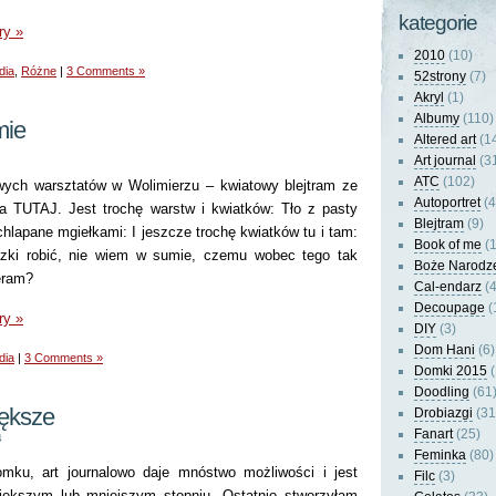
kategorie
ry »
2010
(10)
dia
,
Różne
|
3 Comments »
52strony
(7)
Akryl
(1)
Albumy
(110)
mie
Altered art
(1
Art journal
(3
ATC
(102)
wych warsztatów w Wolimierzu – kwiatowy blejtram ze
Autoportret
(4
a TUTAJ. Jest trochę warstw i kwiatków: Tło z pasty
Blejtram
(9)
ochlapane mgiełkami: I jeszcze trochę kwiatków tu i tam:
Book of me
(1
razki robić, nie wiem w sumie, czemu wobec tego tak
Boże Narodz
eram?
Cal-endarz
(4
Decoupage
(
ry »
DIY
(3)
Dom Hani
(6)
dia
|
3 Comments »
Domki 2015
(
Doodling
(61
iększe
Drobiazgi
(31
Fanart
(25)
4
Feminka
(80)
mku, art journalowo daje mnóstwo możliwości i jest
Filc
(3)
większym lub mniejszym stopniu. Ostatnio stworzyłam