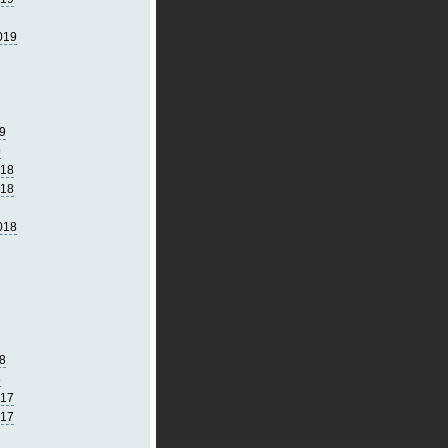
019
9
9
018
018
018
8
8
017
017