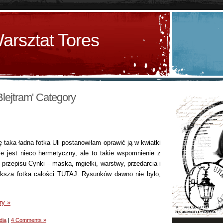
arsztat Tores
'Blejtram' Category
 taka ładna fotka Uli postanowiłam oprawić ją w kwiatki
ce jest nieco hermetyczny, ale to takie wspomnienie z
 przepisu Cynki – maska, mgiełki, warstwy, przedarcia i
ększa fotka całości TUTAJ. Rysunków dawno nie było,
ry »
dia
|
4 Comments »