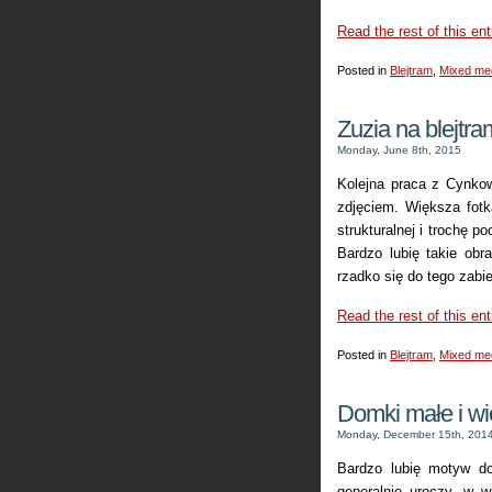
Read the rest of this ent
Posted in
Blejtram
,
Mixed me
Zuzia na blejtra
Monday, June 8th, 2015
Kolejna praca z Cynko
zdjęciem. Większa fotk
strukturalnej i trochę p
Bardzo lubię takie ob
rzadko się do tego zabi
Read the rest of this ent
Posted in
Blejtram
,
Mixed me
Domki małe i w
Monday, December 15th, 201
Bardzo lubię motyw do
generalnie uroczy, w 