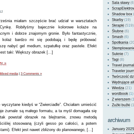
Sala sławy
(6
ScrapElektro
12
Shadow box
(
Skarby
(19)
ześnia miałam szczęście brać udział w warsztatach
Skrapki
(519)
Cynkę. Robiłyśmy bajecznie kolorowe kolaże na
Ślubne
(6)
acnym i dobrze znajomym gronie. Było fantastycznie,
Smash
(6)
kolaż bardzo mi się podobają i będę próbować
Spotkania
(20
szę nabyć gel medium, szpatułkę oraz pastele. Efekt
Stemplowani
est taki: Większy obrazek […]
Suknie
(7)
Tagi
(8)
ry »
Travel journa
Traveler jour
Mixed media
|
3 Comments »
Twórczość dz
Wędrujące a
Wiedza
(21)
wordbook
(1)
Z wierszem
(
 wyczytane kiedyś w “Zwierciadle”. Chciałam umieścić
Zuźki buźki
(1
moje żurnale są małego formatu, a ta myśl domagała się
tak powstał obrazek na blejtramie, znowu metodą
archiwum
ściślej stosowaną (czyli gesso po całości, a potem
January 202
tami). Efekt jest nawet zbliżony do planowanego, […]