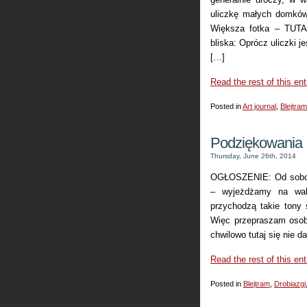
uliczkę małych domków 
Większa fotka – TUTAJ
bliska: Oprócz uliczki 
[…]
Read the rest of this ent
Posted in
Art journal
,
Blejtram
Podziękowania
Thursday, June 26th, 2014
OGŁOSZENIE: Od soboty
– wyjeżdżamy na wak
przychodzą takie tony 
Więc przepraszam osob
chwilowo tutaj się nie d
Read the rest of this ent
Posted in
Blejtram
,
Drobiazgi