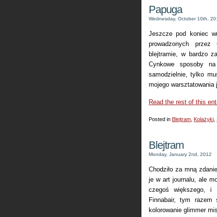
Papuga
Wednesday, October 10th, 20
Jeszcze pod koniec wr
prowadzonych przez 
blejtramie, w bardzo z
Cynkowe sposoby na 
samodzielnie, tylko mu
mojego warsztatowania j
Read the rest of this ent
Posted in
Blejtram
,
Kolażyki
,
Blejtram
Monday, January 2nd, 2012
Chodziło za mną zdanie
je w art journalu, ale 
czegoś większego, i 
Finnabair, tym razem 
kolorowanie glimmer mis