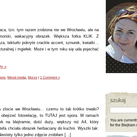
aca, tzn. tym razem zrobiona nie we Wrocławiu, ale na
morski, wakacyjny obrazek. Większa fotka KLIK. Z
a, tekturki pokryte crackle accent, sznurek, kwiatki…
kturalnej i mgiełek: Może i w tym roku się uda pojechać
ry »
wne
,
Mixed media
,
Morze
|
1 Comment »
szukaj
 zlocie we Wrocławiu… czemu to tak krótko trwało?
 obejrzeć fotorelację, to TUTAJ jest spora. W ramach
You are currentl
k na blejtramie, dość duży, większy niż A4, który
for the Blejtram 
Stefa chciała obrazek herbaciany do kuchni. Wyszło tak:
estety tylko jedno zdjęcie zrobiłam […]