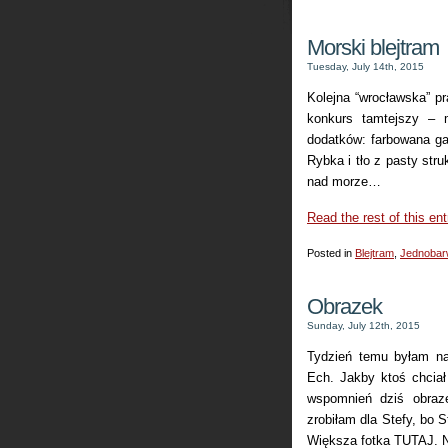
Morski blejtram
Tuesday, July 14th, 2015
Kolejna “wrocławska” pr
konkurs tamtejszy – 
dodatków: farbowana gaz
Rybka i tło z pasty stru
nad morze…
Read the rest of this ent
Posted in
Blejtram
,
Jednobar
Obrazek
Sunday, July 12th, 2015
Tydzień temu byłam na
Ech. Jakby ktoś chciał
wspomnień dziś obraze
zrobiłam dla Stefy, bo 
Większa fotka TUTAJ. Ni