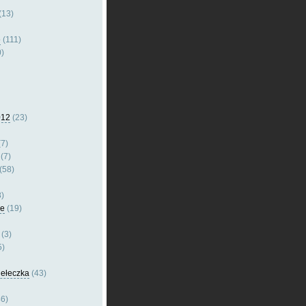
(13)
e
(111)
)
012
(23)
7)
(7)
(58)
)
le
(19)
(3)
5)
dełeczka
(43)
6)