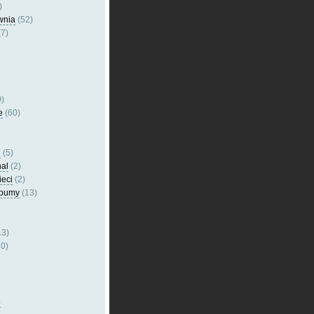
)
wnia
(52)
7)
)
e
(60)
l
(5)
nal
(2)
ieci
(2)
lbumy
(13)
13)
0)
5