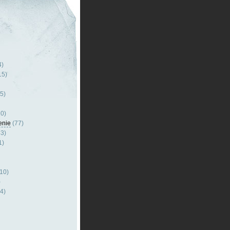
4)
15)
5)
0)
enie
(77)
3)
1)
10)
)
4)