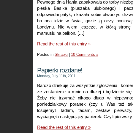
Pewnego dnia Hania zapakowała do torby niezbę
pieska Basika (pluszaka ulubionego) i pacz
odpowiedni patyk, i kazała sobie otworzyć drzw
bo ona idzie w świat, gdzie ją oczy poniosą
Londynu. Nie wiem jeszcze, w którą stronę 
mamusiu na balkon, […]
Read the rest of this entry »
Posted in
Skrapki
|
10 Comments »
Papierki rozdane!
Monday, July 11th, 2011
Bardzo dziękuję za wszystkie zgłoszenia i kome
że zostaniecie u mnie na dłużej i będziecie 
Żeby nie trzymać nikogo długo w niepewnoś
poniedziałkowy poranek (czy u Was też tak
losujemy! Tadam, tadam, zestaw pierwszy
wyciągnęła następujący papierek: Czyli pierwszy
Read the rest of this entry »