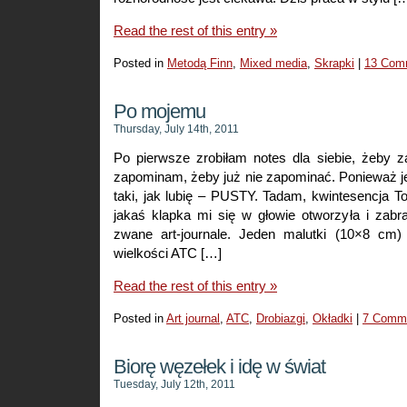
Read the rest of this entry »
Posted in
Metodą Finn
,
Mixed media
,
Skrapki
|
13 Com
Po mojemu
Thursday, July 14th, 2011
Po pierwsze zrobiłam notes dla siebie, żeby 
zapominam, żeby już nie zapominać. Ponieważ jes
taki, jak lubię – PUSTY. Tadam, kwintesencja T
jakaś klapka mi się w głowie otworzyła i zabr
zwane art-journale. Jeden malutki (10×8 cm)
wielkości ATC […]
Read the rest of this entry »
Posted in
Art journal
,
ATC
,
Drobiazgi
,
Okładki
|
7 Comm
Biorę węzełek i idę w świat
Tuesday, July 12th, 2011