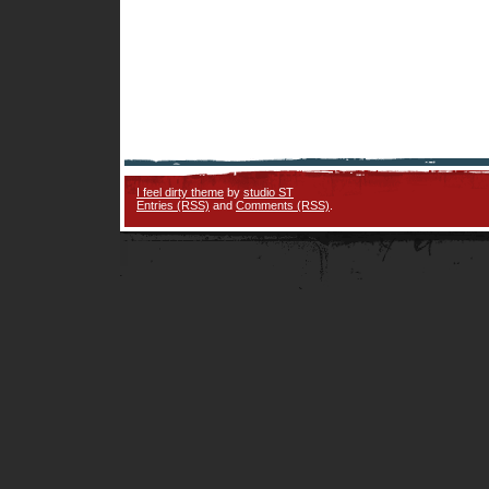
I feel dirty theme
by
studio ST
Entries (RSS)
and
Comments (RSS)
.