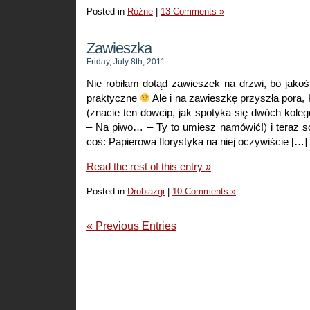
Posted in
Różne
|
13 Comments »
Zawieszka
Friday, July 8th, 2011
Nie robiłam dotąd zawieszek na drzwi, bo jako
praktyczne
Ale i na zawieszkę przyszła pora
(znacie ten dowcip, jak spotyka się dwóch kole
– Na piwo… – Ty to umiesz namówić!) i teraz so
coś: Papierowa florystyka na niej oczywiście […]
Read the rest of this entry »
Posted in
Drobiazgi
|
10 Comments »
« Previous Entries