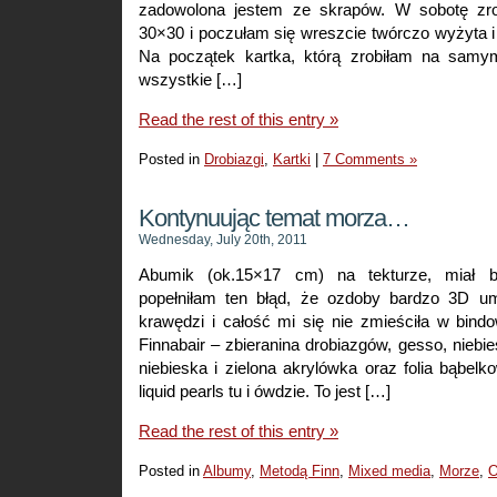
zadowolona jestem ze skrapów. W sobotę zro
30×30 i poczułam się wreszcie twórczo wyżyta 
Na początek kartka, którą zrobiłam na samym
wszystkie […]
Read the rest of this entry »
Posted in
Drobiazgi
,
Kartki
|
7 Comments »
Kontynuując temat morza…
Wednesday, July 20th, 2011
Abumik (ok.15×17 cm) na tekturze, miał b
popełniłam ten błąd, że ozdoby bardzo 3D um
krawędzi i całość mi się nie zmieściła w bind
Finnabair – zbieranina drobiazgów, gesso, niebie
niebieska i zielona akrylówka oraz folia bąbel
liquid pearls tu i ówdzie. To jest […]
Read the rest of this entry »
Posted in
Albumy
,
Metodą Finn
,
Mixed media
,
Morze
,
O