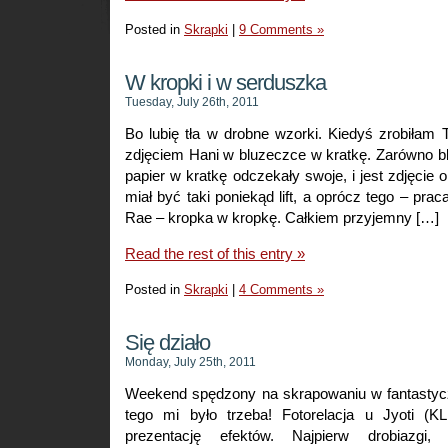
Posted in
Skrapki
|
9 Comments »
W kropki i w serduszka
Tuesday, July 26th, 2011
Bo lubię tła w drobne wzorki. Kiedyś zrobiła
zdjęciem Hani w bluzeczce w kratkę. Zarówno b
papier w kratkę odczekały swoje, i jest zdjęcie 
miał być taki poniekąd lift, a oprócz tego – pra
Rae – kropka w kropkę. Całkiem przyjemny […]
Read the rest of this entry »
Posted in
Skrapki
|
4 Comments »
Się działo
Monday, July 25th, 2011
Weekend spędzony na skrapowaniu w fantastyc
tego mi było trzeba! Fotorelacja u Jyoti (K
prezentację efektów. Najpierw drobiazgi, 