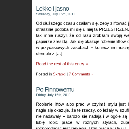
Lekko i jasno
Saturday, July 16th, 2011
Od dłuższego czasu czaiłam się, żeby zliftować 
strasznie podoba mi się u niej ta PRZESTRZE
tak mnie ruszył, że od razu zrobiłam swoją 
papierze zresztą. Jak się okazuje robienie liftów
w przydasiowych zasobach – koniecznie muszę 
stemple z […]
Read the rest of this entry »
Posted in
Skrapki
|
7 Comments »
Po Finnowemu
Friday, July 15th, 2011
Robienie liftów albo prac w czyimś stylu jest
nagle się okazuje, że te rzeczy, co leżały w szufl
nie nadawały – bardzo się nadają i w ogóle są
lubię robić prace w różnych stylach, zup
różnorodność jest ciekawa. Dziś praca w stylu [