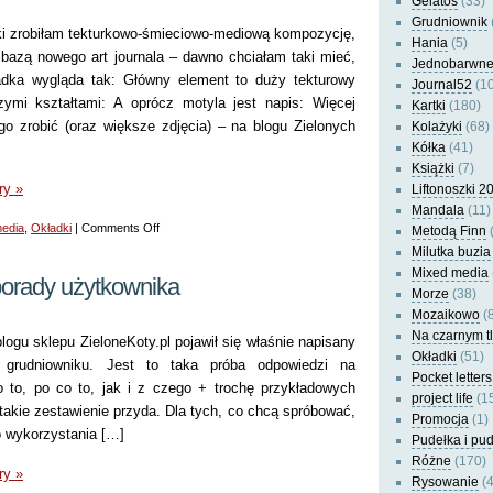
Gelatos
(33)
Grudniownik
żki zrobiłam tekturkowo-śmieciowo-mediową kompozycję,
Hania
(5)
bazą nowego art journala – dawno chciałam taki mieć,
Jednobarwn
ładka wygląda tak: Główny element to duży tekturowy
Journal52
(10
zymi kształtami: A oprócz motyla jest napis: Więcej
Kartki
(180)
ego zrobić (oraz większe zdjęcia) – na blogu Zielonych
Kolażyki
(68)
Kółka
(41)
Książki
(7)
ry »
Liftonoszki 2
Mandala
(11)
on
edia
,
Okładki
|
Comments Off
Metodą Finn
(
Okładka
Milutka buzia
Mixed media
książkowego
porady użytkownika
Morze
(38)
art
Mozaikowo
(8
journala
Na czarnym t
logu sklepu ZieloneKoty.pl pojawił się właśnie napisany
Okładki
(51)
grudniowniku. Jest to taka próba odpowiedzi na
Pocket letters
 to, po co to, jak i z czego + trochę przykładowych
project life
(1
akie zestawienie przyda. Dla tych, co chcą spróbować,
Promocja
(1)
do wykorzystania […]
Pudełka i pu
Różne
(170)
ry »
Rysowanie
(4