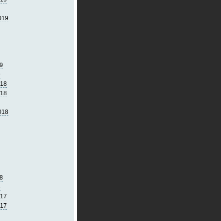
019
9
9
018
018
018
8
8
017
017