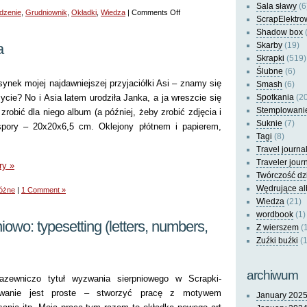
Sala sławy
(6
on
dzenie
,
Grudniownik
,
Okładki
,
Wiedza
|
Comments Off
ScrapElektro
Grudniownik
Shadow box
(
–
a
Skarby
(19)
porady
Skrapki
(519)
użytkownika
Ślubne
(6)
ynek mojej najdawniejszej przyjaciółki Asi – znamy się
Smash
(6)
zycie? No i Asia latem urodziła Janka, a ja wreszcie się
Spotkania
(20
Stemplowani
robić dla niego album (a później, żeby zrobić zdjęcia i
Suknie
(7)
spory – 20x20x6,5 cm. Oklejony płótnem i papierem,
Tagi
(8)
Travel journa
Traveler jour
ry »
Twórczość dz
Wędrujące a
óżne
|
1 Comment »
Wiedza
(21)
wordbook
(1)
owo: typesetting (letters, numbers,
Z wierszem
(
Zuźki buźki
(1
archiwum
azewniczo tytuł wyzwania sierpniowego w Scrapki-
wanie jest proste – stworzyć pracę z motywem
January 202