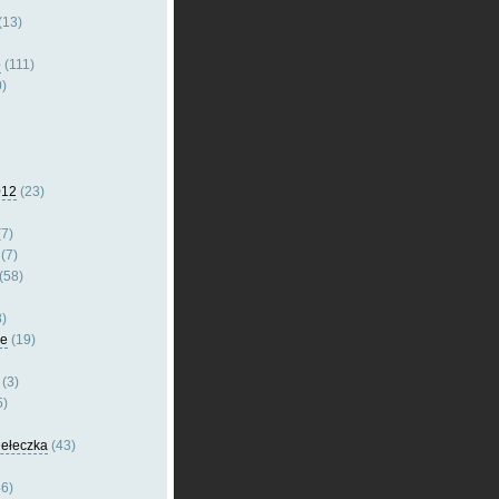
(13)
e
(111)
)
012
(23)
7)
(7)
(58)
)
le
(19)
(3)
5)
dełeczka
(43)
6)