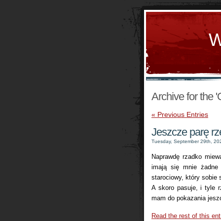
W
Archive for the 
« Previous Entries
Jeszcze parę rze
Tuesday, September 29th, 20
Naprawdę rzadko miewa
imają się mnie żadne 
starociowy, który sobie
A skoro pasuje, i tyle 
mam do pokazania jeszc
Read the rest of this ent