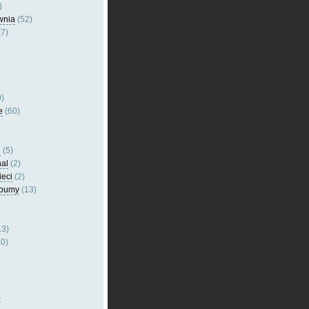
)
wnia
(52)
7)
)
e
(60)
l
(5)
nal
(2)
ieci
(2)
lbumy
(13)
13)
0)
5