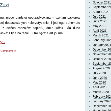
October 2021
Zuzi
September 2
August 2021
July 2021
umu, nieco bardziej uporządkowana – użyłam papierów
June 2021
cej dopasowanych kolorystycznie, i jednego schematu
May 2021
ona z dwóch rodzajów papieru, dużo kółek. Ma dużo
April 2021
ska: I tyle na razie. Jutro będzie art journal.
March 2021
February 202
ry »
January 202
December 2
 Comments »
November 2
October 2020
September 2
August 2020
July 2020
June 2020
May 2020
April 2020
March 2020
February 202
January 202
December 2
November 2