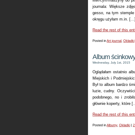
liter/cyfr/maszyny do p
journala: Większe zdj
gesso, na tym stemple 
okręgu użyłam m.in. […
Read the rest of this ent
Posted in
Art journal
,
Okładki
Album ścinkow
Wednesday, July 1st, 2015
Oglądałam ostatnio al
Miejskich i Podmiejskic
Był to album bardzo śm
luzie, cudny. Oczywiśc
podobnego, no i zrobi
głównie koperty, które [
Read the rest of this ent
Posted in
Albumy
,
Okładki
|
2