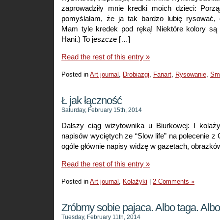
zaprowadziły mnie kredki moich dzieci: Porz
pomyślałam, że ja tak bardzo lubię rysować, 
Mam tyle kredek pod ręką! Niektóre kolory są 
Hani.) To jeszcze […]
Read the rest of this entry »
Posted in
Art journal
,
Drobiazgi
,
Fanart
,
Rysowanie
,
Sm
Ł jak łączność
Saturday, February 15th, 2014
Dalszy ciąg wizytownika u Biurkowej: I kolaż
napisów wyciętych ze “Slow life” na polecenie z 
ogóle głównie napisy widzę w gazetach, obrazków
Read the rest of this entry »
Posted in
Art journal
,
Kolażyki
|
2 Comments »
Zróbmy sobie pajaca. Albo taga. Albo
Tuesday, February 11th, 2014