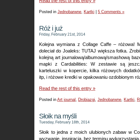
Read the rest of this entry »
Posted in
Jednobarwne
,
Kartki
|
5 Comments »
Róż i już
Friday, February 21st, 2014
Kolejna wymiana z Collage Caffe – różowa! M
doleciał do Joaleks: TUTAJ większa fotka. Zrob
kolejną art journalową/albumową/smashową baz
mapki z Cardabilities: W zestawie są jesz
karteluszki w kopercie, kilka różowych dodatkó
itp, i różowe kredki w opakowaniu ozdobionym 
Read the rest of this entry »
Posted in
Art journal
,
Drobiazgi
,
Jednobarwne
,
Kartki
,
R
Słoik na myśli
Tuesday, February 18th, 2014
Słoik to jedna z moich ulubionych zabaw w Col
wyzwanie, inspiracja, bez terminu wykorzystania