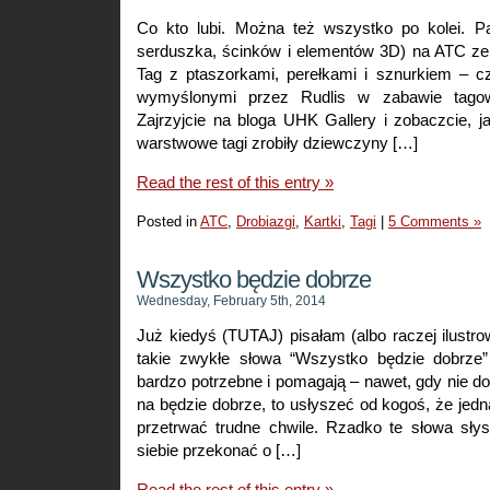
Co kto lubi. Można też wszystko po kolei. P
serduszka, ścinków i elementów 3D) na ATC ze
Tag z ptaszorkami, perełkami i sznurkiem – c
wymyślonymi przez Rudlis w zabawie tago
Zajrzyjcie na bloga UHK Gallery i zobaczcie, ja
warstwowe tagi zrobiły dziewczyny […]
Read the rest of this entry »
Posted in
ATC
,
Drobiazgi
,
Kartki
,
Tagi
|
5 Comments »
Wszystko będzie dobrze
Wednesday, February 5th, 2014
Już kiedyś (TUTAJ) pisałam (albo raczej ilustr
takie zwykłe słowa “Wszystko będzie dobrze
bardzo potrzebne i pomagają – nawet, gdy nie 
na będzie dobrze, to usłyszeć od kogoś, że jed
przetrwać trudne chwile. Rzadko te słowa sł
siebie przekonać o […]
Read the rest of this entry »