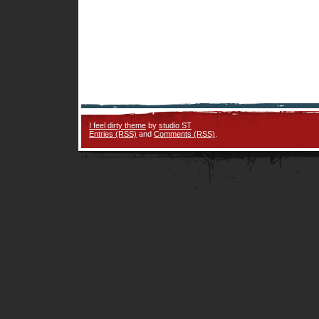
I feel dirty theme
by
studio ST
Entries (RSS)
and
Comments (RSS)
.