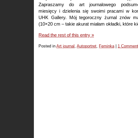
Zapraszamy do art journalowego podsumo
miesięcy i dzielenia się swoimi pracami w k
UHK Gallery. Mój tegoroczny żurnal znów ma
(10×20 cm – takie akurat miałam okładki, które k
Read the rest of this entry »
Posted in
Art journal
,
Autoportret
,
Feminka
|
1 Comment