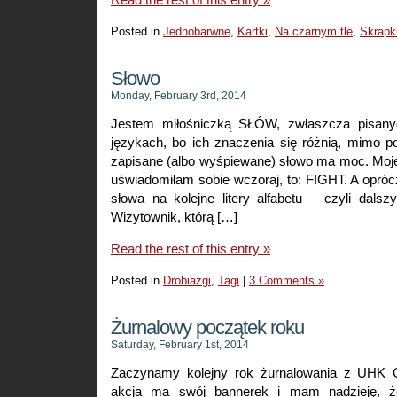
Posted in
Jednobarwne
,
Kartki
,
Na czarnym tle
,
Skrapk
Słowo
Monday, February 3rd, 2014
Jestem miłośniczką SŁÓW, zwłaszcza pisany
językach, bo ich znaczenia się różnią, mimo poz
zapisane (albo wyśpiewane) słowo ma moc. Moje
uświadomiłam sobie wczoraj, to: FIGHT. A opróc
słowa na kolejne litery alfabetu – czyli dals
Wizytownik, którą […]
Read the rest of this entry »
Posted in
Drobiazgi
,
Tagi
|
3 Comments »
Żurnalowy początek roku
Saturday, February 1st, 2014
Zaczynamy kolejny rok żurnalowania z UHK 
akcja ma swój bannerek i mam nadzieję, że