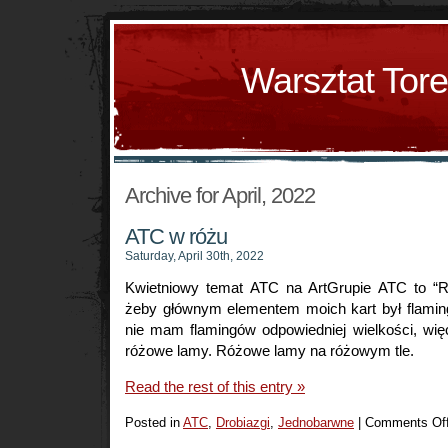
Warsztat Tor
Archive for April, 2022
ATC w różu
Saturday, April 30th, 2022
Kwietniowy temat ATC na ArtGrupie ATC to “R
żeby głównym elementem moich kart był flaming
nie mam flamingów odpowiedniej wielkości, wi
różowe lamy. Różowe lamy na różowym tle.
Read the rest of this entry »
Posted in
ATC
,
Drobiazgi
,
Jednobarwne
|
Comments Of