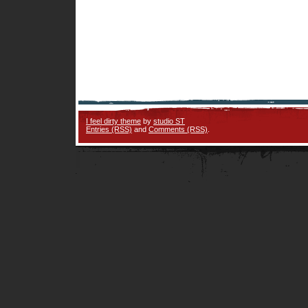
I feel dirty theme
by
studio ST
Entries (RSS)
and
Comments (RSS)
.