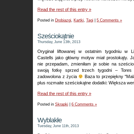
Read the rest of this entry »
Posted in
Drobiazgi
,
Kartki
,
Tagi
|
5 Comments »
Sześciokątnie
Thursday, June 13th, 2013
Oryginał liftowanej w ostatnim tygodniu w L
Castells jako główny motyw miał prostokąty. J
nie przepadam, zmieniłam je sobie na sześci
swoją fotkę sprzed trzech tygodni – Tores
zadowolona z życia
Baza to przepiękny “Mala
plus rozmaite sześciokątne dodatki: Większa wer
Read the rest of this entry »
Posted in
Skrapki
|
6 Comments »
Wyblakłe
Tuesday, June 11th, 2013