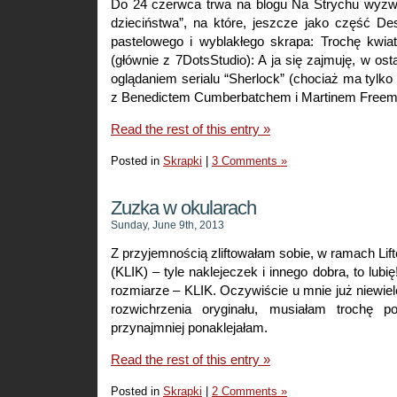
Do 24 czerwca trwa na blogu Na Strychu wyzw
dzieciństwa”, na które, jeszcze jako część De
pastelowego i wyblakłego skrapa: Trochę kwiat
(głównie z 7DotsStudio): A ja się zajmuję, w ost
oglądaniem serialu “Sherlock” (chociaż ma tylk
z Benedictem Cumberbatchem i Martinem Free
Read the rest of this entry »
Posted in
Skrapki
|
3 Comments »
Zuzka w okularach
Sunday, June 9th, 2013
Z przyjemnością zliftowałam sobie, w ramach L
(KLIK) – tyle naklejeczek i innego dobra, to lub
rozmiarze – KLIK. Oczywiście u mnie już niewiele
rozwichrzenia oryginału, musiałam trochę p
przynajmniej ponaklejałam.
Read the rest of this entry »
Posted in
Skrapki
|
2 Comments »