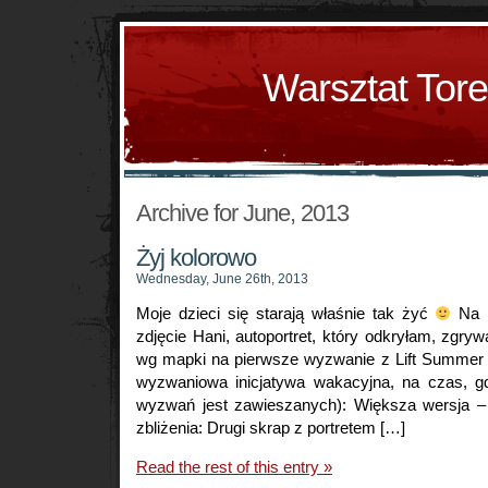
Warsztat Tor
Archive for June, 2013
Żyj kolorowo
Wednesday, June 26th, 2013
Moje dzieci się starają właśnie tak żyć
Na p
zdjęcie Hani, autoportret, który odkryłam, zgry
wg mapki na pierwsze wyzwanie z Lift Summer 
wyzwaniowa inicjatywa wakacyjna, na czas, g
wyzwań jest zawieszanych): Większa wersja –
zbliżenia: Drugi skrap z portretem […]
Read the rest of this entry »