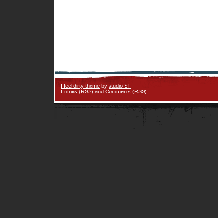
I feel dirty theme
by
studio ST
Entries (RSS)
and
Comments (RSS)
.