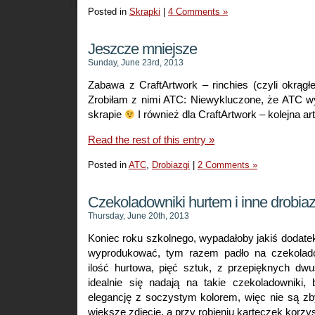
Posted in
Skrapki
|
4 Comments »
Jeszcze mniejsze
Sunday, June 23rd, 2013
Zabawa z CraftArtwork – rinchies (czyli okrągłe
Zrobiłam z nimi ATC: Niewykluczone, że ATC 
skrapie
I również dla CraftArtwork – kolejna ar
Read the rest of this entry »
Posted in
ATC
,
Drobiazgi
|
2 Comments »
Czekoladowniki hurtem i inne drobiaz
Thursday, June 20th, 2013
Koniec roku szkolnego, wypadałoby jakiś dodate
wyprodukować, tym razem padło na czekolado
ilość hurtowa, pięć sztuk, z przepięknych d
idealnie się nadają na takie czekoladowniki, 
elegancję z soczystym kolorem, więc nie są zb
większe zdjęcie, a przy robieniu karteczek korzy