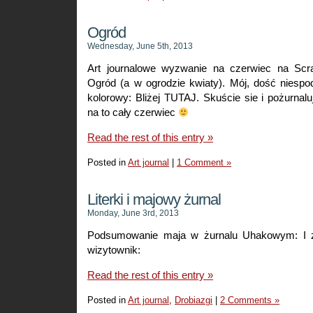
Ogród
Wednesday, June 5th, 2013
Art journalowe wyzwanie na czerwiec na Scr
Ogród (a w ogrodzie kwiaty). Mój, dość niespod
kolorowy: Bliżej TUTAJ. Skuście sie i pożurnal
na to cały czerwiec
Read the rest of this entry »
Posted in
Art journal
|
1 Comment »
Literki i majowy żurnal
Monday, June 3rd, 2013
Podsumowanie maja w żurnalu Uhakowym: I z
wizytownik:
Read the rest of this entry »
Posted in
Art journal
,
Drobiazgi
|
2 Comments »