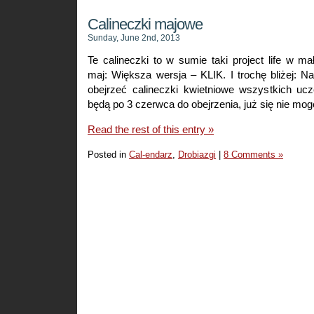
Calineczki majowe
Sunday, June 2nd, 2013
Te calineczki to w sumie taki project life w 
maj: Większa wersja – KLIK. I trochę bliżej: 
obejrzeć calineczki kwietniowe wszystkich uc
będą po 3 czerwca do obejrzenia, już się nie mo
Read the rest of this entry »
Posted in
Cal-endarz
,
Drobiazgi
|
8 Comments »