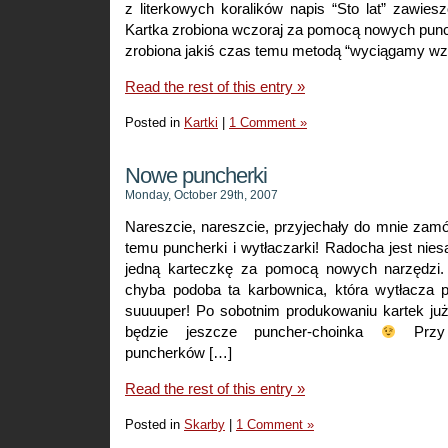
z literkowych koralików napis “Sto lat” zawie
Kartka zrobiona wczoraj za pomocą nowych punc
zrobiona jakiś czas temu metodą “wyciągamy wzo
Read the rest of this entry »
Posted in
Kartki
|
1 Comment »
Nowe puncherki
Monday, October 29th, 2007
Nareszcie, nareszcie, przyjechały do mnie zam
temu puncherki i wytłaczarki! Radocha jest nies
jedną karteczkę za pomocą nowych narzędzi. 
chyba podoba ta karbownica, która wytłacza p
suuuuper! Po sobotnim produkowaniu kartek ju
będzie jeszcze puncher-choinka
Przy o
puncherków […]
Read the rest of this entry »
Posted in
Skarby
|
1 Comment »