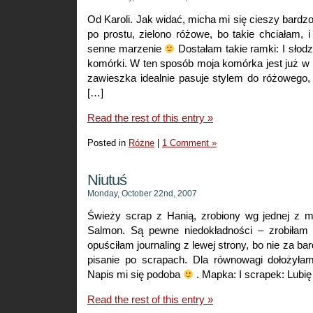
Od Karoli. Jak widać, micha mi się cieszy bardz
po prostu, zielono różowe, bo takie chciałam
senne marzenie
Dostałam takie ramki: I słod
komórki. W ten sposób moja komórka jest już w
zawieszka idealnie pasuje stylem do różowego,
[…]
Read the rest of this entry »
Posted in
Różne
|
1 Comment »
Niutuś
Monday, October 22nd, 2007
Świeży scrap z Hanią, zrobiony wg jednej z m
Salmon. Są pewne niedokładności – zrobiłam 
opuściłam journaling z lewej strony, bo nie za 
pisanie po scrapach. Dla równowagi dołożyłam
Napis mi się podoba
. Mapka: I scrapek: Lubię
Read the rest of this entry »