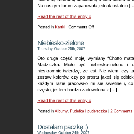
Na naszym forum zapanowała jednak ostatnio […
Read the rest of this entry »
Posted in
Kartki
|
Comments Off
on
Kartki
Niebiesko-zielone
Thursday, October 25th, 2007
Oto druga część mojej wymiany “Chotto matte
Madziczka. Miało być niebiesko-zielono i o
nieskromnie twierdzę, że jest. Nie wiem, czy 
zestaw kolorów, czy po prostu jakoś się odbl
każdym razie pracowało mi się świetnie i, co
często, jestem bardzo zadowolona z […]
Read the rest of this entry »
Posted in
Albumy
,
Pudełka i pudełeczka
|
2 Comments 
Dostałam paczkę :)
Wednesday, October 24th, 2007