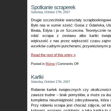
Spotkanie scraperek
Saturday, October 27th, 2007
Drugie szczecińskie warsztaty scrapbooking
Było nas w sumie sześć: Gosia z Gdańska, Ula 
Beata, Edyta i ja ze Szczecina. Teoretycznie 
robić scrapa z zestawu albo kartki świąt
większość z nas przez większość czasu zajmo
wzorków cudnymi puncherami, przywiezionymi p
Read the rest of this entry »
Posted in
Różne
|
Comments Off
on
Spotkanie
scraperek
Kartki
Saturday, October 27th, 2007
Robienie kartek świątecznych czy okolicznośc
zawsze trudne – brak pomysłów, a może za du
kompletna nieumiejętność zdecydowania, która 
Przy robieniu scrapa jest chociaż zdjęcie, od 
kolorami, wzorami, ozdobami, a taka kartka to c