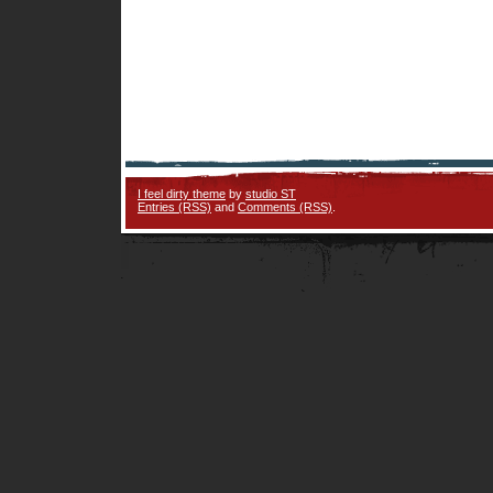
I feel dirty theme
by
studio ST
Entries (RSS)
and
Comments (RSS)
.