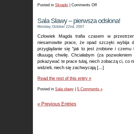
Posted in
Skrapki
|
Comments Off
on
Niutuś
Sala Sławy – pierwsza odsłona!
Monday, October 22nd, 2007
Człowiek Magda trafia czasem w przestrzen
niesamowite prace, że opad szczęki wybija d
przyglądanie się “jak to jest zrobione i czemu 
dłuuugą chwilę. Chciałabym (za pozwoleniem 
pokazywać te prace tutaj, niech zobaczą ci, co nie
widzieli, niech się zachwycają […]
Read the rest of this entry »
Posted in
Sala sławy
|
5 Comments »
« Previous Entries