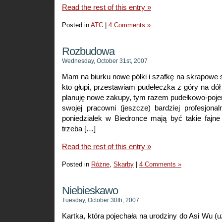
Read the rest of this entry »
Posted in
ATC
|
4 Comments »
Rozbudowa
Wednesday, October 31st, 2007
Mam na biurku nowe półki i szafkę na skrapowe s
kto głupi, przestawiam pudełeczka z góry na dół i
planuję nowe zakupy, tym razem pudełkowo-poj
swojej pracowni (jeszcze) bardziej profesjona
poniedziałek w Biedronce mają być takie fajne 
trzeba […]
Read the rest of this entry »
Posted in
Różne
,
Skarby
|
4 Comments »
Niebieskawo
Tuesday, October 30th, 2007
Kartka, która pojechała na urodziny do Asi Wu (u