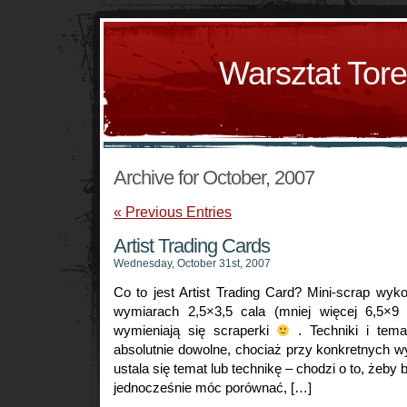
Warsztat Tor
Archive for October, 2007
« Previous Entries
Artist Trading Cards
Wednesday, October 31st, 2007
Co to jest Artist Trading Card? Mini-scrap wy
wymiarach 2,5×3,5 cala (mniej więcej 6,5×9 
wymieniają się scraperki
. Techniki i tema
absolutnie dowolne, chociaż przy konkretnych 
ustala się temat lub technikę – chodzi o to, żeby 
jednocześnie móc porównać, […]