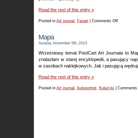
Read the rest of this entry »
Posted in
Art journal
,
Fanart
|
Comments Off
on
Łzy
klauna
Mapa
Sunday, November 5th, 2023
Wrześniowy temat PostCart Art Journala to Ma
znalazłam w starej encyklopedii, a pasujący na
w zasobach naklejkowych. Jak i pasującą wędruj
Read the rest of this entry »
Posted in
Art journal
,
Autoportret
,
Kolażyki
|
Comments 