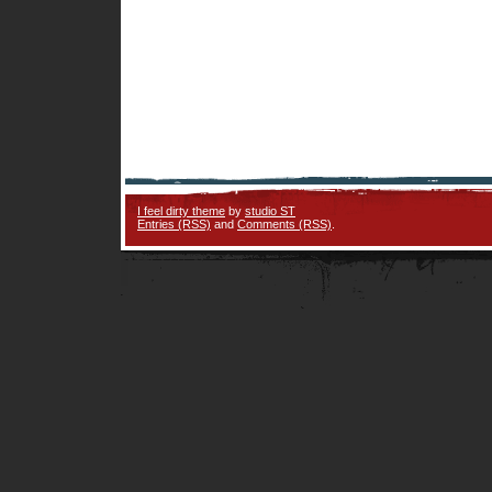
I feel dirty theme
by
studio ST
Entries (RSS)
and
Comments (RSS)
.