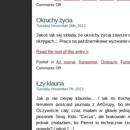
Comments Off
on
Cień
Okruchy życia
Tuesday, November 28th, 2023
Jakoś tak się składa, że okruchy życia zawsze s
okręgach… Praca na październikowe wyzwanie w
Read the rest of this entry »
Posted in
Art journal
,
Autoportret
,
Drobiazgi
,
Femi
Comments Off
on
Okruchy
życia
Łzy klauna
Tuesday, November 7th, 2023
Jak ja nie cierpię klaunów… I tak mi troch
tematem postcard journala z ArtGrupy, bo te
Oczywiście cały czas miałam w głowie jedną
piosenek Stray Kids: “Circus”, ale brakowało m
jednak znalazłam, bo Pierrot to technicznie rz
prawda? I jakoś […]