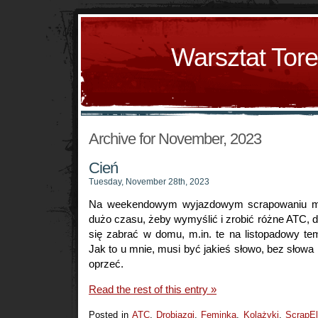
Warsztat Tor
Archive for November, 2023
Cień
Tuesday, November 28th, 2023
Na weekendowym wyjazdowym scrapowaniu mi
dużo czasu, żeby wymyślić i zrobić różne ATC, 
się zabrać w domu, m.in. te na listopadowy te
Jak to u mnie, musi być jakieś słowo, bez słow
oprzeć.
Read the rest of this entry »
Posted in
ATC
,
Drobiazgi
,
Feminka
,
Kolażyki
,
ScrapEl