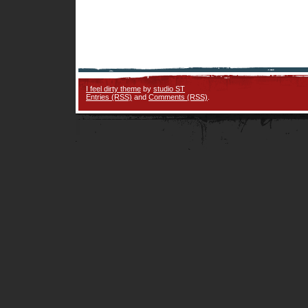
I feel dirty theme
by
studio ST
Entries (RSS)
and
Comments (RSS)
.