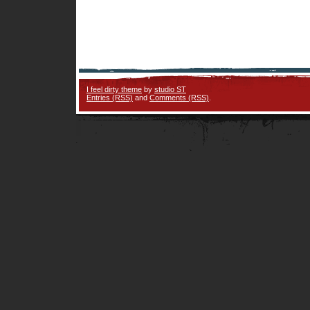
I feel dirty theme
by
studio ST
Entries (RSS)
and
Comments (RSS)
.