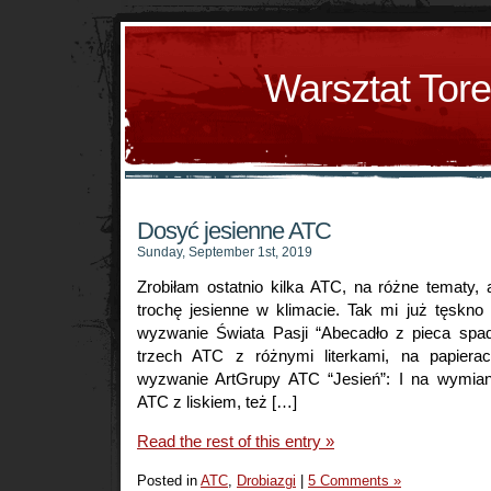
Warsztat Tor
Dosyć jesienne ATC
Sunday, September 1st, 2019
Zrobiłam ostatnio kilka ATC, na różne tematy,
trochę jesienne w klimacie. Tak mi już tęskno
wyzwanie Świata Pasji “Abecadło z pieca spad
trzech ATC z różnymi literkami, na papier
wyzwanie ArtGrupy ATC “Jesień”: I na wymian
ATC z liskiem, też […]
Read the rest of this entry »
Posted in
ATC
,
Drobiazgi
|
5 Comments »