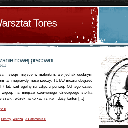
arsztat Tores
zanie nowej pracowni
 2019
ałam swoje miejsce w maleńkim, ale jednak osobnym
am tam naprawdę masę rzeczy. TUTAJ można obejrzeć
 7 lat, rzut ogólny na zdjęciu poniżej: Od tego czasu
e więcej, na miejsce czerwonego dziecięcego stolika
 szafki, wózek na kółkach z ikei i duży karton […]
ry »
,
Skarby
,
Wiedza
|
3 Comments »