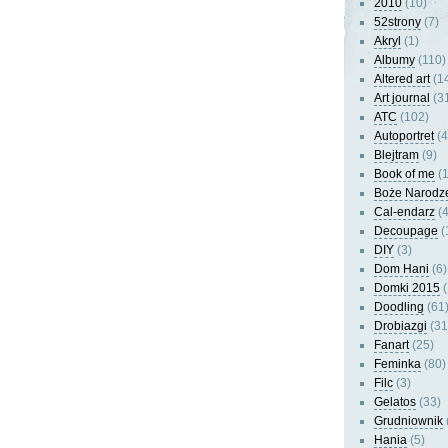
2010
(10)
52strony
(7)
Akryl
(1)
Albumy
(110)
Altered art
(1
Art journal
(3
ATC
(102)
Autoportret
(4
Blejtram
(9)
Book of me
(1
Boże Narodz
Cal-endarz
(4
Decoupage
(
DIY
(3)
Dom Hani
(6)
Domki 2015
(
Doodling
(61
Drobiazgi
(31
Fanart
(25)
Feminka
(80)
Filc
(3)
Gelatos
(33)
Grudniownik
Hania
(5)