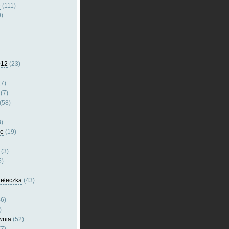
e
(111)
)
012
(23)
7)
(7)
(58)
)
le
(19)
(3)
5)
dełeczka
(43)
6)
)
wnia
(52)