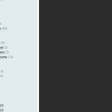
7)
)
e
(60)
l
(5)
nal
(2)
ieci
(2)
lbumy
(13)
13)
0)
5
4
023
023