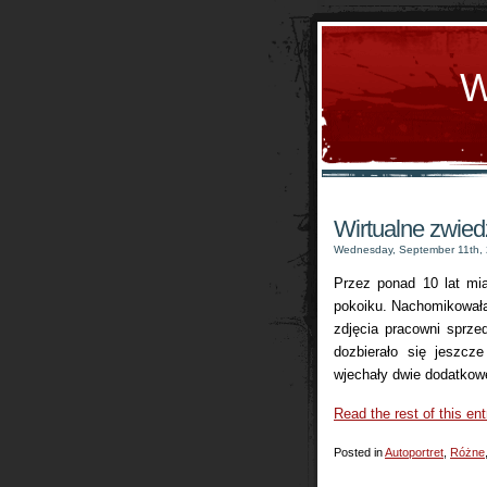
W
Wirtualne zwied
Wednesday, September 11th,
Przez ponad 10 lat mi
pokoiku. Nachomikował
zdjęcia pracowni sprzed
dozbierało się jeszcz
wjechały dwie dodatkowe
Read the rest of this ent
Posted in
Autoportret
,
Różne