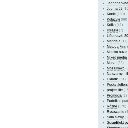
Jednobarwn
Journal52
(10
Kartki
(180)
Kolażyki
(68)
Kółka
(41)
Książki
(7)
Liftonoszki 2
Mandala
(11)
Metodą Finn
(
Milutka buzia
Mixed media
Morze
(38)
Mozaikowo
(8
Na czarnym t
Okładki
(51)
Pocket letters
project life
(1
Promocja
(1)
Pudełka i pu
Różne
(170)
Rysowanie
(4
Sala sławy
(6
ScrapElektro