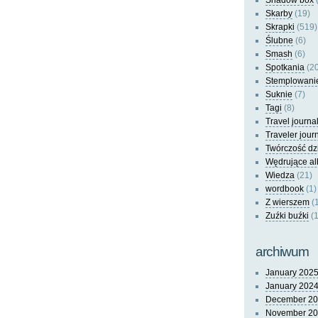
Shadow box
(
Skarby
(19)
Skrapki
(519)
Ślubne
(6)
Smash
(6)
Spotkania
(20
Stemplowani
Suknie
(7)
Tagi
(8)
Travel journa
Traveler jour
Twórczość dz
Wędrujące a
Wiedza
(21)
wordbook
(1)
Z wierszem
(
Zuźki buźki
(1
archiwum
January 202
January 202
December 2
November 2