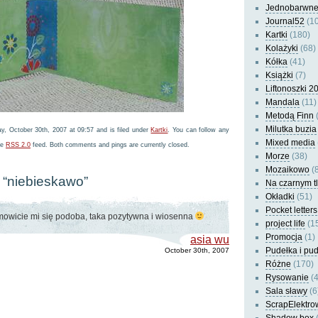
Jednobarwn
Journal52
(10
Kartki
(180)
Kolażyki
(68)
Kółka
(41)
Książki
(7)
Liftonoszki 2
Mandala
(11)
Metodą Finn
(
Milutka buzia
y, October 30th, 2007 at 09:57 and is filed under
Kartki
. You can follow any
Mixed media
he
RSS 2.0
feed. Both comments and pings are currently closed.
Morze
(38)
Mozaikowo
(8
 “niebieskawo”
Na czarnym t
Okładki
(51)
Pocket letters
owicie mi się podoba, taka pozytywna i wiosenna
project life
(1
Promocja
(1)
asia wu
Pudełka i pu
October 30th, 2007
Różne
(170)
Rysowanie
(4
Sala sławy
(6
ScrapElektro