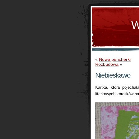
W
«
Nowe puncherki
Rozbudowa
»
Niebieskawo
Kartka, która pojecha
literkowych koralików n