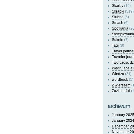
Shadow box
(
Skarby
(19)
Skrapki
(519)
Ślubne
(6)
Smash
(6)
Spotkania
(20
Stemplowani
Suknie
(7)
Tagi
(8)
Travel journa
Traveler jour
Twórczość dz
Wędrujące a
Wiedza
(21)
wordbook
(1)
Z wierszem
(
Zuźki buźki
(1
archiwum
January 202
January 202
December 2
November 2