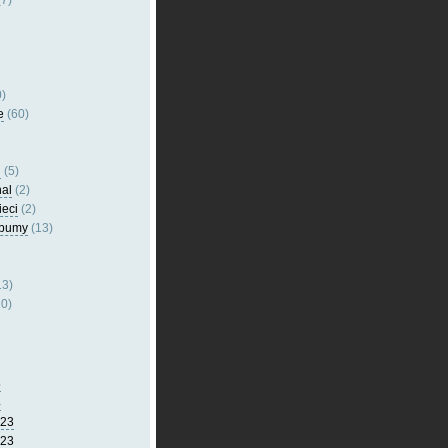
7)
)
e
(60)
l
(5)
nal
(2)
ieci
(2)
lbumy
(13)
13)
0)
5
4
023
023