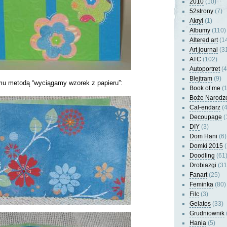
2010
(10)
52strony
(7)
Akryl
(1)
Albumy
(110)
Altered art
(1
Art journal
(3
ATC
(102)
Autoportret
(4
Blejtram
(9)
emu metodą “wyciągamy wzorek z papieru”:
Book of me
(1
Boże Narodz
Cal-endarz
(4
Decoupage
(
DIY
(3)
Dom Hani
(6)
Domki 2015
(
Doodling
(61
Drobiazgi
(31
Fanart
(25)
Feminka
(80)
Filc
(3)
Gelatos
(33)
Grudniownik
Hania
(5)