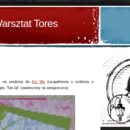
arsztat Tores
ła na urodziny do
Asi Wu
(uzupełniona o zrobiony z
apis “Sto lat” zawieszony na wstążeczce):