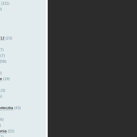
e
(111)
)
012
(23)
7)
(7)
(58)
)
le
(19)
(3)
5)
dełeczka
(43)
6)
)
wnia
(52)