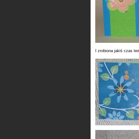
I zrobiona jakiś czas t