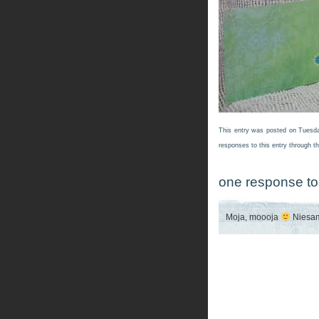
This entry was posted on Tuesda
responses to this entry through t
one response to
Moja, moooja
Niesam