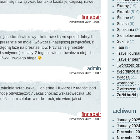
Shadow box
(
aram się nawiązywać kontakt z każda jej częścią, nawet
Skarby
(19)
Skrapki
(519)
finnabair
Ślubne
(6)
November 30th, 2007
Smash
(6)
Spotkania
(20
Stemplowani
o jest staroć wiekowy – kolorowe ksero sprzed dobrych
Suknie
(7)
 prezencie od mojej (wówczas) najlepszej przyjaciółki, z
łędną fazę na prerafaelitów. Przyjaźń się niestety
Tagi
(8)
i sentyment) zostały. Z tego co wiem, również u niej – bo
Travel journa
główku swojego bloga
Traveler jour
Twórczość dz
admin
Wędrujące a
November 30th, 2007
Wiedza
(21)
wordbook
(1)
m właśnie scrapuszka…..obłędne!!! Kwiczę i z radości pod
Z wierszem
(
 mogę odwdzięczyć? Jakaś chociaż wskazóweczka…to
Zuźki buźki
(1
bśliniłam celofan..a rude…ech, nie wiem jak ci
archiwum
finnabair
November 30th, 2007
January 202
January 202
December 2
November 2