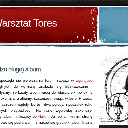
arsztat Tores
»
dzo długo) album
zpoczęła się pierwsza na forum zabawa w
wędrujące
tnych do wymiany znalazło się błyskawicznie i
łyśmy, że każdy album wróci do właścicielki po ok. 3
roku mija, a albumy, szczerze mówiąc, w lesie. Prawda,
haszcze i wądoły, bo to i dwa porody, i początek roku
nych przypadłości. Na razie wędrówkę zakończył
ny album, należący do
Nulki
. Ja robiłam w nim stronę
sowo się postarałam i smakowicie grubiutki albumik dziś