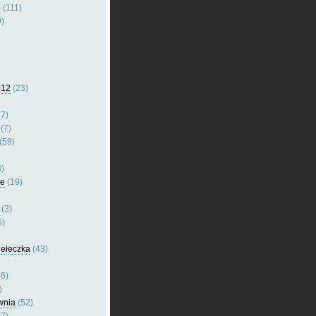
e
(111)
)
012
(23)
7)
(7)
(58)
)
le
(19)
(3)
5)
dełeczka
(43)
6)
)
wnia
(52)