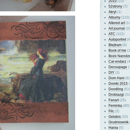
2010
(10)
52strony
(7)
Akryl
(1)
Albumy
(110)
Altered art
(1
Art journal
(3
ATC
(102)
Autoportret
(4
Blejtram
(9)
Book of me
(1
Boże Narodz
Cal-endarz
(4
Decoupage
(
DIY
(3)
Dom Hani
(6)
Domki 2015
(
Doodling
(61
Drobiazgi
(31
Fanart
(25)
Feminka
(80)
Filc
(3)
Gelatos
(33)
Grudniownik
Hania
(5)