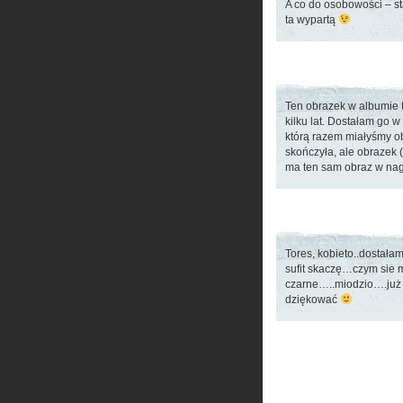
A co do osobowości – st
ta wypartą
Ten obrazek w albumie t
kilku lat. Dostałam go w
którą razem miałyśmy ob
skończyła, ale obrazek (
ma ten sam obraz w na
Tores, kobieto..dostała
sufit skaczę…czym sie
czarne…..miodzio….już o
dziękować