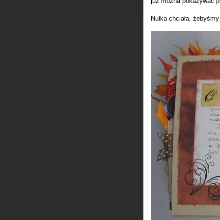
już można pokazywać pu
Nulka chciała, żebyśmy 