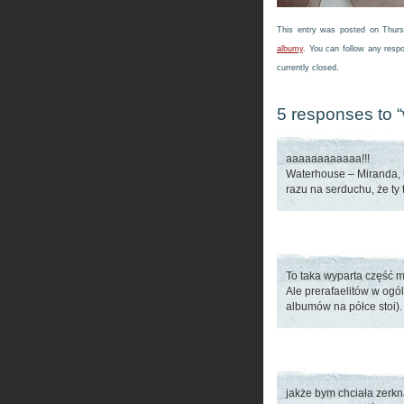
This entry was posted on Thurs
albumy
. You can follow any resp
currently closed.
5 responses to 
aaaaaaaaaaaa!!!
Waterhouse – Miranda, 
razu na serduchu, że ty
To taka wyparta część 
Ale prerafaelitów w ogól
albumów na półce stoi).
jakże bym chciała zerkn