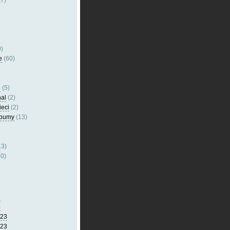
7)
)
e
(60)
l
(5)
nal
(2)
ieci
(2)
lbumy
(13)
13)
0)
5
4
023
023