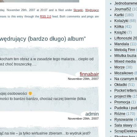
Jednobarwn
Journal52
(10
day, November 29th, 2007 at 20:07 and is filed under
Skrapki
,
Wędrujące
Kartki
(180)
onses to this entry through the
RSS 2.0
feed. Both comments and pings are
Kolażyki
(68)
Kółka
(41)
Książki
(7)
“wędrujący (bardzo długo) album”
Liftonoszki 2
Mandala
(11)
Metodą Finn
(
Milutka buzia
kocham ten obraz a w zasadzie tego malarza…ciepło od
Mixed media
 też choć troszeczkę….
Morze
(38)
Mozaikowo
(8
finnabair
Na czarnym t
November 29th, 2007
Okładki
(51)
Pocket letters
mojej osobowości
project life
(1
ności to bardzo bardzo, chociaż raczej biernie (kilka
Promocja
(1)
Pudełka i pu
admin
Różne
(170)
November 29th, 2007
Rysowanie
(4
Sala sławy
(6
ScrapElektro
ąć na nie – ja tylko wirtualnie zbieram…to wydruk jest?