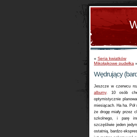
W
«
Seria kwiatków
Mikołajkowe pudełka
Wędrujący (bar
Jeszcze w czerwcu ro
albumy
. 10 osób chę
optymistycznie planowa
miesiącach. Ha ha. Pół 
że drogę miały przez c
szkolnego, i parę in
szczęśliwie jeden jedy
ostatnią, bardzo ekspre