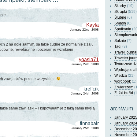
Shadow box
(
Skarby
(19)
Skrapki
(519)
ple.
Ślubne
(6)
Smash
(6)
Kayla
Spotkania
(20
January 22nd, 2008
Stemplowani
Suknie
(7)
tych 2 na dole samym. sa takie cudne ze normalnie z zalu
Tagi
(8)
cudowne, rewelacyjne i pozeram je wzrokiem
Travel journa
Traveler jour
yoasia71
Twórczość dz
January 24th, 2008
Wędrujące a
Wiedza
(21)
tych zawijasków przede wszystkim..
wordbook
(1)
Z wierszem
(
kreffcik
Zuźki buźki
(1
January 24th, 2008
archiwum
takie same zawijaski – i kupowałam je z taką sama myślą
January 202
finnabair
January 202
January 25th, 2008
December 2
November 2