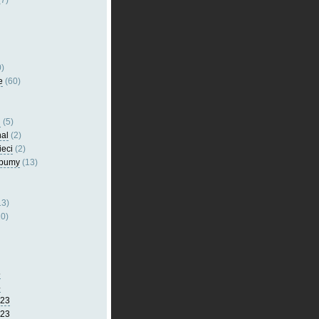
7)
)
e
(60)
l
(5)
nal
(2)
ieci
(2)
lbumy
(13)
13)
0)
5
4
023
023