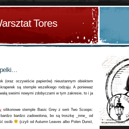
arsztat Tores
mpelki…
k (oraz oczywiście papierów) nieustannym obiektem
skraperek są stemple wszelkiego rodzaju. A ponieważ
walą swoimi nowymi zdobyczami w tym zakresie, to i ja
y
silikonowe stemple Basic Grey z serii Two Scoops:
h bardzo bardzo zadowolona, bo są troszkę _inne_ od
ość osób
(czyli od Autumn Leaves albo Polen Dunst,