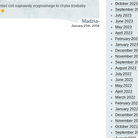
October 2023
 mieć coś naprawdę oryginalnego to chyba trzebaby
September 2
i
July 2023
Madzia-
June 2023
January 25th, 2008
May 2023
April 2023
February 202
January 202
December 2
November 2
September 2
August 2022
July 2022
June 2022
May 2022
April 2022
March 2022
February 202
January 202
December 2
November 2
October 2021
September 2