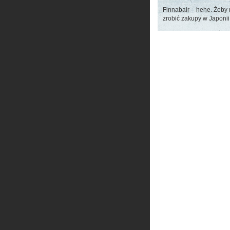
Finnabair – hehe. Żeby
zrobić zakupy w Japoni