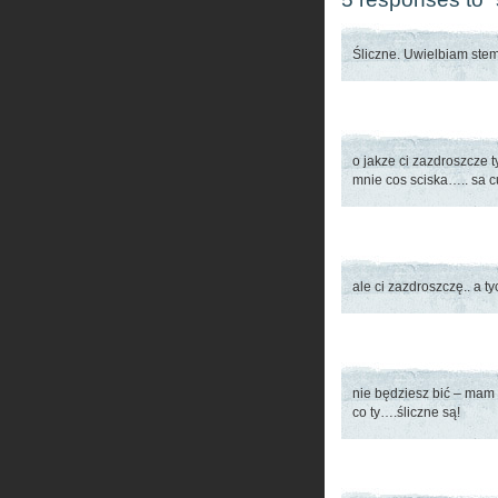
Śliczne. Uwielbiam stem
o jakze ci zazdroszcze 
mnie cos sciska….. sa 
ale ci zazdroszczę.. a 
nie będziesz bić – mam 
co ty….śliczne są!