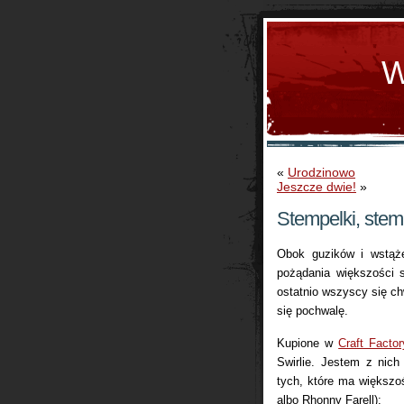
W
«
Urodzinowo
Jeszcze dwie!
»
Stempelki, ste
Obok guzików i wstąże
pożądania większości 
ostatnio wszyscy się ch
się pochwalę.
Kupione w
Craft Factor
Swirlie. Jestem z nic
tych, które ma większ
albo Rhonny Farell):