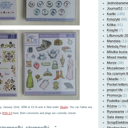
Jednobarwn
Journal52
(10
Kartki
(180)
Kolażyki
(68)
Kółka
(41)
Książki
(7)
Liftonoszki 2
Mandala
(11)
Metodą Finn
(
Milutka buzia
Mixed media
Morze
(38)
Mozaikowo
(8
Na czarnym t
Okładki
(51)
Pocket letters
project life
(1
Promocja
(1)
Pudełka i pu
Różne
(170)
, January 22nd, 2008 at 13:14 and is filed under
Skarby
. You can follow any
Rysowanie
(4
he
RSS 2.0
feed. Both comments and pings are currently closed.
Sala sławy
(6
ScrapElektro
“stempelki, stempelki…”