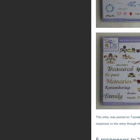
This entry was posted on Tuesday
responses to this entry through t
5 responses to 