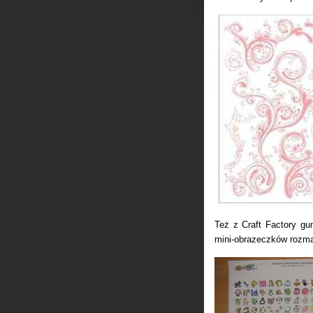
Też z Craft Factory g
mini-obrazeczków rozma