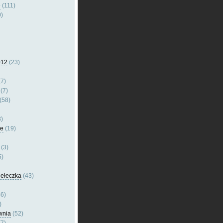
e
(111)
)
012
(23)
7)
(7)
(58)
)
le
(19)
(3)
5)
dełeczka
(43)
6)
)
wnia
(52)