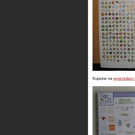
Kupione na
wyprzedaży 