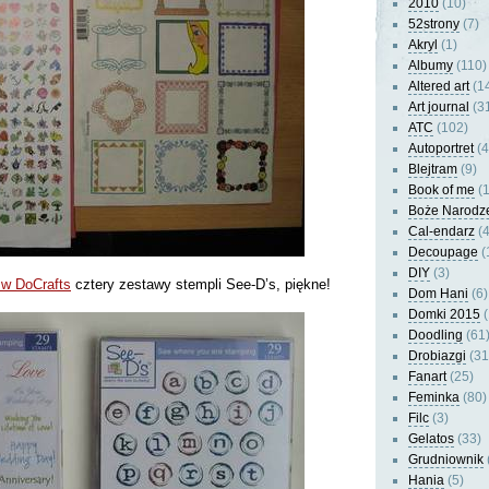
2010
(10)
52strony
(7)
Akryl
(1)
Albumy
(110)
Altered art
(1
Art journal
(3
ATC
(102)
Autoportret
(4
Blejtram
(9)
Book of me
(1
Boże Narodz
Cal-endarz
(4
Decoupage
(
DIY
(3)
w DoCrafts
cztery zestawy stempli See-D’s, piękne!
Dom Hani
(6)
Domki 2015
(
Doodling
(61
Drobiazgi
(31
Fanart
(25)
Feminka
(80)
Filc
(3)
Gelatos
(33)
Grudniownik
Hania
(5)