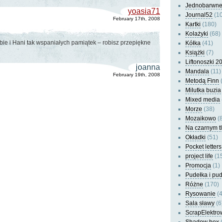
Jednobarwn
yoasia71
Journal52
(10
February 17th, 2008
Kartki
(180)
Kolażyki
(68)
ie i Hani tak wspaniałych pamiątek – robisz przepiękne
Kółka
(41)
Książki
(7)
Liftonoszki 2
joanna
Mandala
(11)
February 19th, 2008
Metodą Finn
(
Milutka buzia
Mixed media
Morze
(38)
Mozaikowo
(8
Na czarnym t
Okładki
(51)
Pocket letters
project life
(1
Promocja
(1)
Pudełka i pu
Różne
(170)
Rysowanie
(4
Sala sławy
(6
ScrapElektro