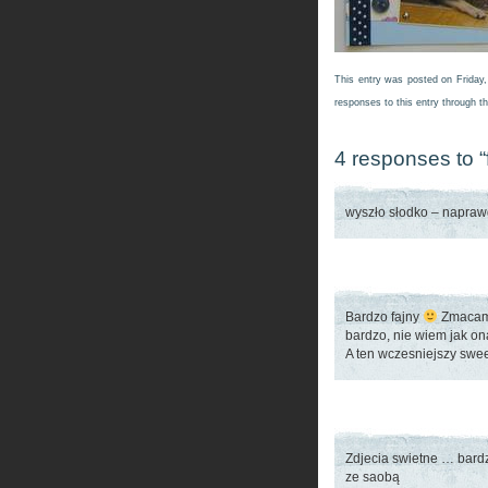
This entry was posted on Friday,
responses to this entry through t
4 responses to “
wyszło słodko – naprawd
Bardzo fajny
Zmacam
bardzo, nie wiem jak on
A ten wczesniejszy sweet
Zdjecia swietne … bardzo
ze saobą