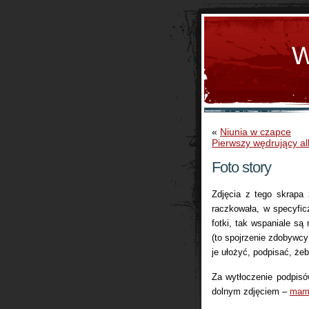
W
«
Niunia w czapce
Pierwszy wędrujący a
Foto story
Zdjęcia z tego skrapa
raczkowała, w specyfic
fotki, tak wspaniale są
(to spojrzenie zdobywcy
je ułożyć, podpisać, ż
Za wytłoczenie podpis
dolnym zdjęciem –
mam