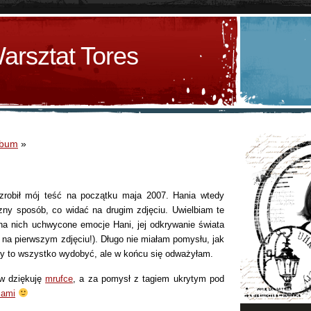
arsztat Tores
lbum
»
 zrobił mój teść na początku maja 2007. Hania wtedy
zny sposób, co widać na drugim zdjęciu. Uwielbiam te
 na nich uchwycone emocje Hani, jej odkrywanie świata
 na pierwszym zdjęciu!). Długo nie miałam pomysłu, jak
eby to wszystko wydobyć, ale w końcu się odważyłam.
ów dziękuję
mrufce
, a za pomysł z tagiem ukrytym pod
ami