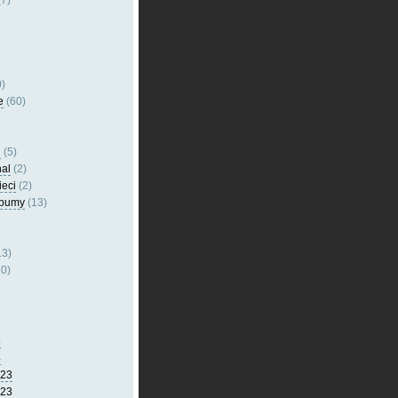
7)
)
e
(60)
l
(5)
nal
(2)
ieci
(2)
lbumy
(13)
13)
0)
5
4
023
023