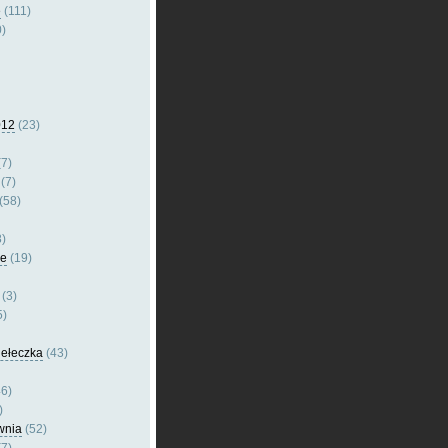
e
(111)
)
012
(23)
7)
(7)
(58)
)
le
(19)
(3)
5)
dełeczka
(43)
6)
)
wnia
(52)