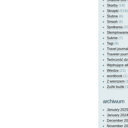
Shadow box
(
Skarby
(19)
Skrapki
(519)
Ślubne
(6)
Smash
(6)
Spotkania
(20
Stemplowani
Suknie
(7)
Tagi
(8)
Travel journa
Traveler jour
Twórczość dz
Wędrujące a
Wiedza
(21)
wordbook
(1)
Z wierszem
(
Zuźki buźki
(1
archiwum
January 202
January 202
December 2
November 2