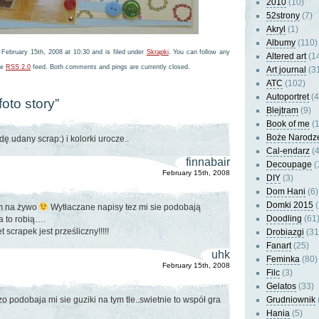
2010
(10)
52strony
(7)
Akryl
(1)
Albumy
(110)
 February 15th, 2008 at 10:30 and is filed under
Skrapki
. You can follow any
Altered art
(1
he
RSS 2.0
feed. Both comments and pings are currently closed.
Art journal
(3
ATC
(102)
Autoportret
(4
foto story”
Blejtram
(9)
Book of me
(1
Boże Narodz
ę udany scrap:) i kolorki urocze..
Cal-endarz
(4
finnabair
Decoupage
(
February 15th, 2008
DIY
(3)
Dom Hani
(6)
Domki 2015
(
 na żywo
Wytłaczane napisy tez mi sie podobają
Doodling
(61
a to robią….
 scrapek jest prześliczny!!!!!
Drobiazgi
(31
Fanart
(25)
uhk
Feminka
(80)
February 15th, 2008
Filc
(3)
Gelatos
(33)
 podobaja mi sie guziki na tym tle..swietnie to współ gra
Grudniownik
Hania
(5)