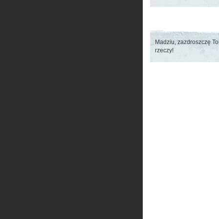
Madziu, zazdroszczę Tob
rzeczy!