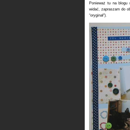
Ponieważ tu na blogu r
widać, zapraszam do ob
“oryginał”).