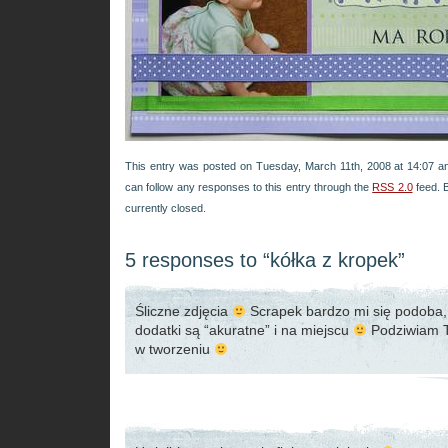
This entry was posted on Tuesday, March 11th, 2008 at 14:07 an
can follow any responses to this entry through the
RSS 2.0
feed. 
currently closed.
5 responses to “kółka z kropek”
Śliczne zdjęcia
Scrapek bardzo mi się podoba,
dodatki są “akuratne” i na miejscu
Podziwiam T
w tworzeniu