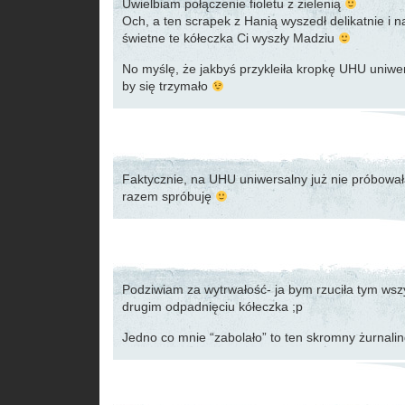
Uwielbiam połączenie fioletu z zielenią
Och, a ten scrapek z Hanią wyszedł delikatnie i n
świetne te kółeczka Ci wyszły Madziu
No myślę, że jakbyś przykleiła kropkę UHU uniwe
by się trzymało
Faktycznie, na UHU uniwersalny już nie próbow
razem spróbuję
Podziwiam za wytrwałość- ja bym rzuciła tym wsz
drugim odpadnięciu kółeczka ;p
Jedno co mnie “zabolało” to ten skromny żurnaling