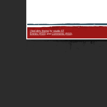
I feel dirty theme
by
studio ST
Entries (RSS)
and
Comments (RSS)
.