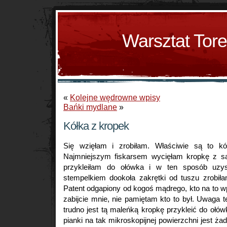
Warsztat Tor
«
Kolejne wędrowne wpisy
Bańki mydlane
»
Kółka z kropek
Się wzięłam i zrobiłam. Właściwie są to kół
Najmniejszym fiskarsem wycięłam kropkę z sa
przykleiłam do ołówka i w ten sposób uzys
stempelkiem dookoła zakrętki od tuszu zrobi
Patent odgapiony od kogoś mądrego, kto na to w
zabijcie mnie, nie pamiętam kto to był. Uwaga t
trudno jest tą maleńką kropkę przykleić do oł
pianki na tak mikroskopijnej powierzchni jest 