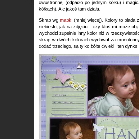
dwustronnej (odpadło po jednym kółku) i magi
kółkach). Ale jakoś tam działa.
Skrap wg
mapki
(mniej więcej). Kolory to blada zi
niebieski, jak na zdjęciu – czy ktoś mi może obj
wychodzi zupełnie inny kolor niż w rzeczywistośc
skrap w dwóch kolorach wydawał za monotonny,
dodać trzeciego, są tylko żółte ćwieki i ten dynks 