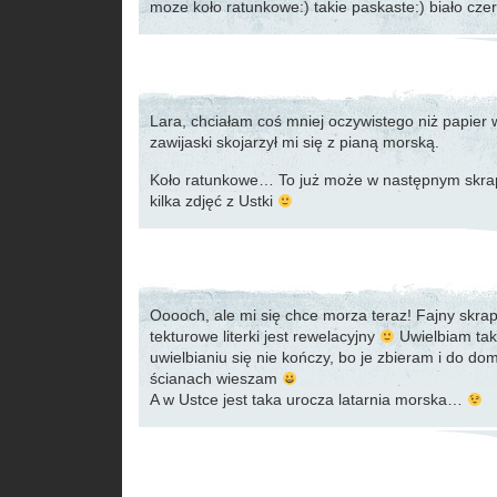
moze koło ratunkowe:) takie paskaste:) biało cze
Lara, chciałam coś mniej oczywistego niż papier w
zawijaski skojarzył mi się z pianą morską.
Koło ratunkowe… To już może w następnym skra
kilka zdjęć z Ustki
Ooooch, ale mi się chce morza teraz! Fajny skra
tekturowe literki jest rewelacyjny
Uwielbiam tak
uwielbianiu się nie kończy, bo je zbieram i do do
ścianach wieszam
A w Ustce jest taka urocza latarnia morska…