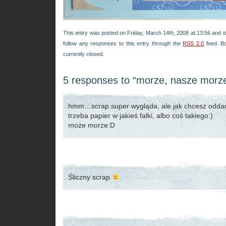
This entry was posted on Friday, March 14th, 2008 at 13:56 and is
follow any responses to this entry through the
RSS 2.0
feed. B
currently closed.
5 responses to “morze, nasze morz
hmm…scrap super wygląda, ale jak chcesz odda
trzeba papier w jakieś falki, albo coś takiego:)
może morze:D
Śliczny scrap