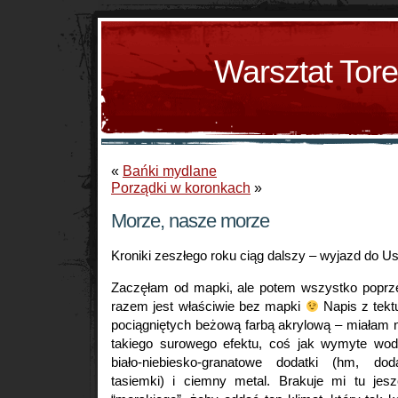
Warsztat Tor
«
Bańki mydlane
Porządki w koronkach
»
Morze, nasze morze
Kroniki zeszłego roku ciąg dalszy – wyjazd do Us
Zaczęłam od mapki, ale potem wszystko poprz
razem jest właściwie bez mapki
Napis z tektu
pociągniętych beżową farbą akrylową – miałam 
takiego surowego efektu, coś jak wymyte w
biało-niebiesko-granatowe dodatki (hm, do
tasiemki) i ciemny metal. Brakuje mi tu jes