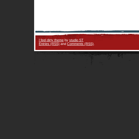
I feel dirty theme
by
studio ST
Entries (RSS)
and
Comments (RSS)
.