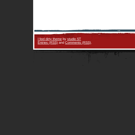
I feel dirty theme
by
studio ST
Entries (RSS)
and
Comments (RSS)
.