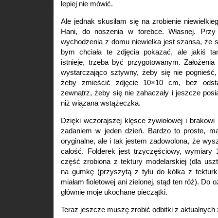
lepiej nie mówić.
Ale jednak skusiłam się na zrobienie niewielkieg
Hani, do noszenia w torebce. Własnej. Przy 
wychodzenia z domu niewielka jest szansa, że
bym chciała te zdjęcia pokazać, ale jakiś t
istnieje, trzeba być przygotowanym. Założenia
wystarczająco sztywny, żeby się nie pognieść,
żeby zmieścić zdjęcie 10×10 cm, bez odst
zewnątrz, żeby się nie zahaczały i jeszcze pos
niż wiązana wstążeczka.
Dzięki wczorajszej klęsce żywiołowej i brakowi
zadaniem w jeden dzień. Bardzo to proste, mał
oryginalne, ale i tak jestem zadowolona, że wys
całość. Folderek jest trzyczęściowy, wymiar
część zrobiona z tektury modelarskiej (dla us
na gumkę (przyszytą z tyłu do kółka z tekturki f
miałam fioletowej ani zielonej, stąd ten róż). D
głównie moje ukochane pieczątki.
Teraz jeszcze muszę zrobić odbitki z aktualnych