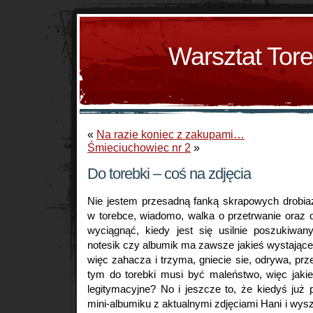
Warsztat Tor
«
Na razie koniec z zakupami…
Śmieciuchowiec nr 2
»
Do torebki – coś na zdjęcia
Nie jestem przesadną fanką skrapowych drobiaz
w torebce, wiadomo, walka o przetrwanie oraz o
wyciągnąć, kiedy jest się usilnie poszukiwa
notesik czy albumik ma zawsze jakieś wystające k
więc zahacza i trzyma, gniecie sie, odrywa, pr
tym do torebki musi być maleństwo, więc jakie
legitymacyjne? No i jeszcze to, że kiedyś już
mini-albumiku z aktualnymi zdjęciami Hani i wysz