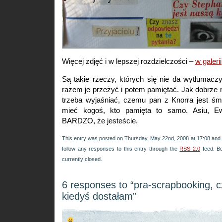
Więcej zdjęć i w lepszej rozdzielczości –
w galerii
Są takie rzeczy, których się nie da wytłumacz
razem je przeżyć i potem pamiętać. Jak dobrze
trzeba wyjaśniać, czemu pan z Knorra jest ś
mieć kogoś, kto pamięta to samo. Asiu, 
BARDZO, że jesteście.
This entry was posted on Thursday, May 22nd, 2008 at 17:08 and i
follow any responses to this entry through the
RSS 2.0
feed. B
currently closed.
6 responses to “pra-scrapbooking, cz
kiedyś dostałam”