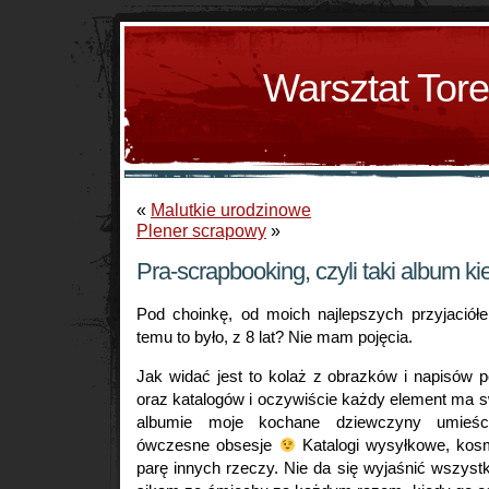
Warsztat Tor
«
Malutkie urodzinowe
Plener scrapowy
»
Pra-scrapbooking, czyli taki album k
Pod choinkę, od moich najlepszych przyjaciół
temu to było, z 8 lat? Nie mam pojęcia.
Jak widać jest to kolaż z obrazków i napisów 
oraz katalogów i oczywiście każdy element ma 
albumie moje kochane dziewczyny umieśc
ówczesne obsesje
Katalogi wysyłkowe, kosm
parę innych rzeczy. Nie da się wyjaśnić wszyst