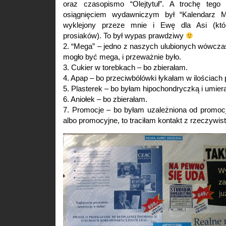
oraz czasopismo “Olejtytuł”. A trochę teg
osiągnięciem wydawniczym był “Kalendarz Mi
wyklejony przeze mnie i Ewę dla Asi (któr
prosiaków). To był wypas prawdziwy
2. “Mega” – jedno z naszych ulubionych wówcza
mogło być mega, i przeważnie było.
3. Cukier w torebkach – bo zbierałam.
4. Apap – bo przeciwbólówki łykałam w ilościac
5. Plasterek – bo byłam hipochondryczką i umier
6. Aniołek – bo zbierałam.
7. Promocje – bo byłam uzależniona od promocji 
albo promocyjne, to traciłam kontakt z rzeczywist