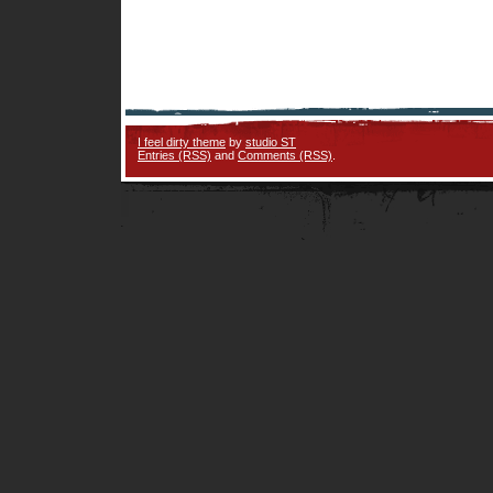
I feel dirty theme
by
studio ST
Entries (RSS)
and
Comments (RSS)
.