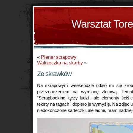
Warsztat Tor
«
Plener scrapowy
Walizeczka na skarby
»
Ze skrawków
Na skrapowym weekendzie udało mi się zrobi
przeznaczeniem na wymianę zlotową. Tema
“Scrapbooking łączy ludzi”, ale elementy ściś
teksty na tagach i dopiero je wymyślę. Na zdjęciu
niedokończone karteczki, ale ładne, mam nadziej