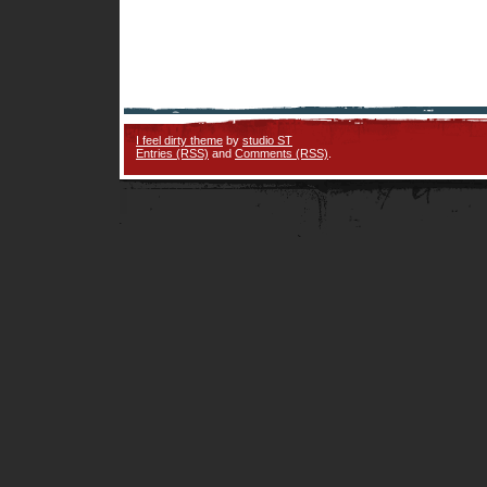
I feel dirty theme
by
studio ST
Entries (RSS)
and
Comments (RSS)
.