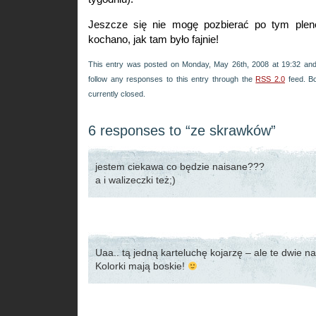
Jeszcze się nie mogę pozbierać po tym ple
kochano, jak tam było fajnie!
This entry was posted on Monday, May 26th, 2008 at 19:32 and 
follow any responses to this entry through the
RSS 2.0
feed. B
currently closed.
6 responses to “ze skrawków”
jestem ciekawa co będzie naisane???
a i walizeczki też;)
Uaa.. tą jedną karteluchę kojarzę – ale te dwie n
Kolorki mają boskie!