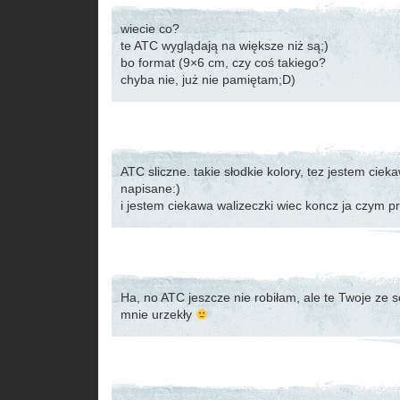
wiecie co?
te ATC wyglądają na większe niż są;)
bo format (9×6 cm, czy coś takiego?
chyba nie, już nie pamiętam;D)
ATC sliczne. takie słodkie kolory, tez jestem cie
napisane:)
i jestem ciekawa walizeczki wiec koncz ja czym pr
Ha, no ATC jeszcze nie robiłam, ale te Twoje ze
mnie urzekły