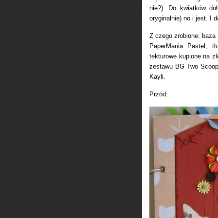
nie?). Do kwiatków do
oryginalnie) no i jest. I 
Z czego zrobione: baza 
PaperMania Pastel, tł
tekturowe kupione na zl
zestawu BG Two Scoops
Kayli.
Przód: