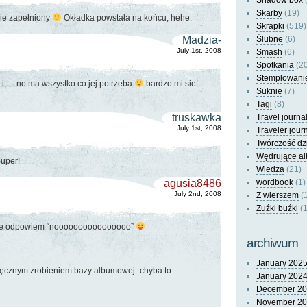
Shadow box
(
Skarby
(19)
wie zapełniony
Okładka powstała na końcu, hehe.
Skrapki
(519)
Madzia-
Ślubne
(6)
July 1st, 2008
Smash
(6)
Spotkania
(20
Stemplowani
a i … no ma wszystko co jej potrzeba
bardzo mi sie
Suknie
(7)
Tagi
(8)
truskawka
Travel journa
July 1st, 2008
Traveler jour
Twórczość dz
Wędrujące a
Super!
Wiedza
(21)
agusia8486
wordbook
(1)
July 2nd, 2008
Z wierszem
(
Zuźki buźki
(1
sie odpowiem “noooooooooooooooo”
archiwum
January 202
ęcznym zrobieniem bazy albumowej- chyba to
January 202
December 2
November 2