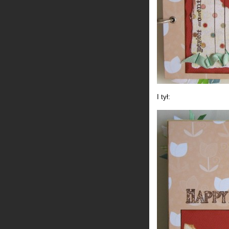
I tył: