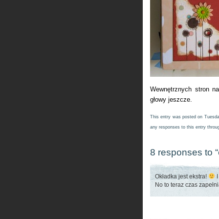
Wewnętrznych stron na
głowy jeszcze.
This entry was posted on Tuesday
any responses to this entry thro
8 responses to 
Okładka jest ekstra!
I
No to teraz czas zapełn