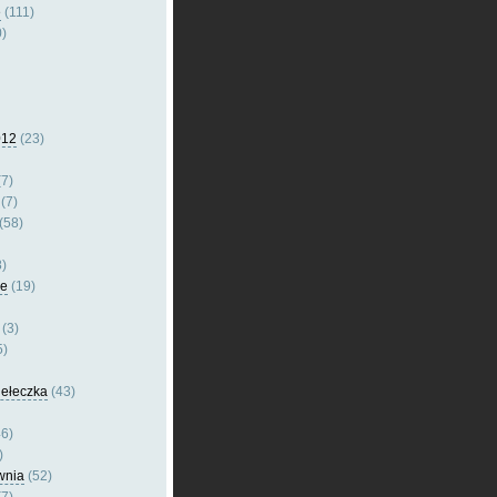
e
(111)
)
012
(23)
7)
(7)
(58)
)
le
(19)
(3)
5)
dełeczka
(43)
6)
)
wnia
(52)