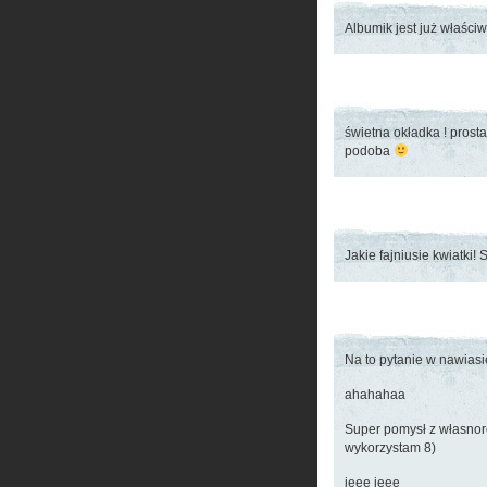
Albumik jest już właści
świetna okładka ! prost
podoba
Jakie fajniusie kwiatki! 
Na to pytanie w nawia
ahahahaa
Super pomysł z własnor
wykorzystam 8)
jeee jeee