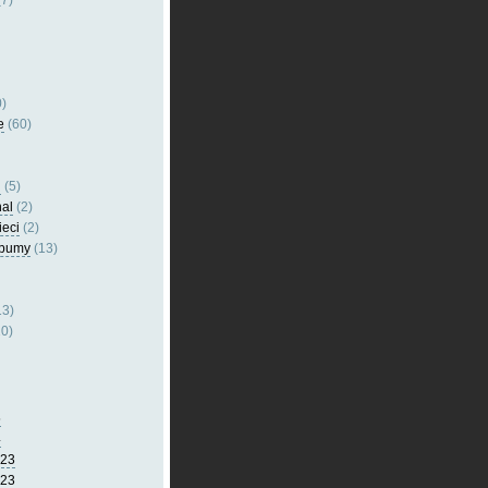
7)
)
e
(60)
l
(5)
nal
(2)
ieci
(2)
lbumy
(13)
13)
0)
5
4
023
023