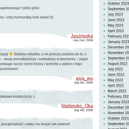
October 2023
pełnionego? pliiiis pliiis
September 2
July 2023
óry- coby harmonijkę było widać 8)
June 2023
May 2023
April 2023
Jaszmurka
February 202
July 2nd, 2008
January 202
December 2
November 2
iracja
Swietna okladka, a mi jeszcze podoba sie to, o
September 2
 – twoja konsekwencja i wytrwalosc w tworzeniu – super
August 2022
dwage laczyc rozne kolory i techniki a potem z tego
, podziwiam!
July 2022
June 2022
asia_wu
May 2022
July 4th, 2008
April 2022
March 2022
ciekawa kompozycja:-).
February 202
January 202
Niebiesko_Oka
December 2
July 4th, 2008
November 2
October 2021
September 2
jest genialna!! i ataka nie twoja!! ale piekna!!