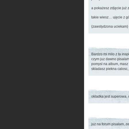
a pokażesz zdjęcie już za
takie wiesz… ujęcie z g
{zawstydzona uciekam}
Bardzo mi milo z ta insp
czym juz dawno pisalam
pomysl na album, masz o
skladasz piekna calosc
okladka jest superowa, 
juz na forum pisałam, ze 