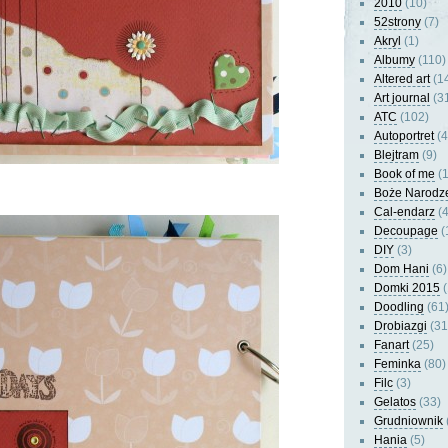
2010
(10)
52strony
(7)
Akryl
(1)
Albumy
(110)
Altered art
(1
Art journal
(3
ATC
(102)
Autoportret
(4
Blejtram
(9)
Book of me
(1
Boże Narodz
Cal-endarz
(4
Decoupage
(
DIY
(3)
Dom Hani
(6)
Domki 2015
(
Doodling
(61
Drobiazgi
(31
Fanart
(25)
Feminka
(80)
Filc
(3)
Gelatos
(33)
Grudniownik
Hania
(5)