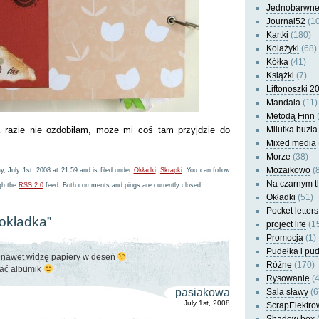
Jednobarwn
Journal52
(10
Kartki
(180)
Kolażyki
(68)
Kółka
(41)
Książki
(7)
Liftonoszki 2
Mandala
(11)
Metodą Finn
(
 razie nie ozdobiłam, może mi coś tam przyjdzie do
Milutka buzia
Mixed media
Morze
(38)
Mozaikowo
(8
, July 1st, 2008 at 21:59 and is filed under
Okładki
,
Skrapki
. You can follow
Na czarnym t
ugh the
RSS 2.0
feed. Both comments and pings are currently closed.
Okładki
(51)
Pocket letters
“okładka”
project life
(1
Promocja
(1)
Pudełka i pu
 nawet widzę papiery w deseń
Różne
(170)
iać albumik
Rysowanie
(4
pasiakowa
Sala sławy
(6
July 1st, 2008
ScrapElektro