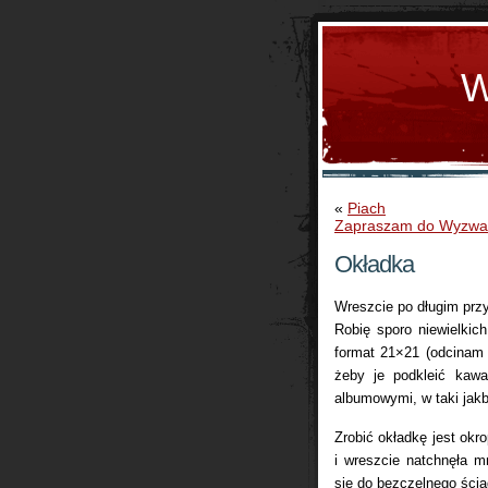
W
«
Piach
Zapraszam do Wyzw
Okładka
Wreszcie po długim prz
Robię sporo niewielkic
format 21×21 (odcinam 
żeby je podkleić kaw
albumowymi, w taki jak
Zrobić okładkę jest okro
i wreszcie natchnęła 
się do bezczelnego ściąg