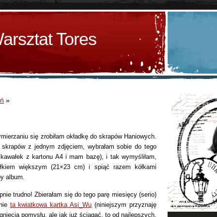
arsztat Tores
ań
»
ymierzaniu się zrobiłam okładkę do skrapów Haniowych.
h skrapów z jednym zdjęciem, wybrałam sobie do tego
kawałek z kartonu A4 i mam bazę), i tak wymyśliłam,
ałkiem większym (21×23 cm) i spiąć razem kółkami
by album.
pnie trudno! Zbierałam się do tego parę miesięcy (serio)
mnie
ta kwiatkowa kartka Asi_Wu
(niniejszym przyznaję
nięcia pomysłu, ale jak już ściągać, to od najlepszych,