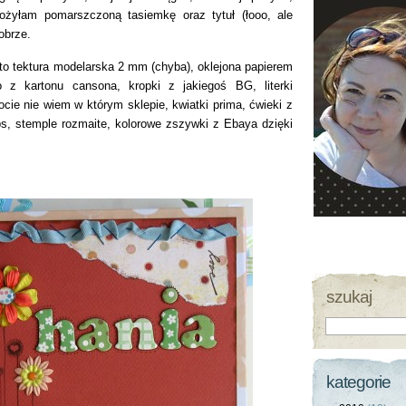
łożyłam pomarszczoną tasiemkę oraz tytuł (łooo, ale
dobrze.
to tektura modelarska 2 mm (chyba), oklejona papierem
o z kartonu cansona, kropki z jakiegoś BG, literki
ocie nie wiem w którym sklepie, kwiatki prima, ćwieki z
, stemple rozmaite, kolorowe zszywki z Ebaya dzięki
szukaj
kategorie