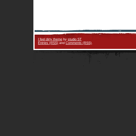
I feel dirty theme
by
studio ST
Entries (RSS)
and
Comments (RSS)
.