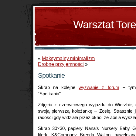
Warsztat Tor
«
Maksymalny minimalizm
Drobne przyjemności
»
Spotkanie
Skrap na kolejne
wyzwanie z forum
– tym 
“Spotkania”.
Zdjęcia z czerwcowego wyjazdu do Wierzbic, 
swoją pierwszą koleżankę – Zosię. Strasznie j
radości gdy widziała przez okno, że Zosia wyszła
Skrap 30×30, papiery Nana’s Nursery Baby Girl
literki K&Company Brenda Walton, bawełniana