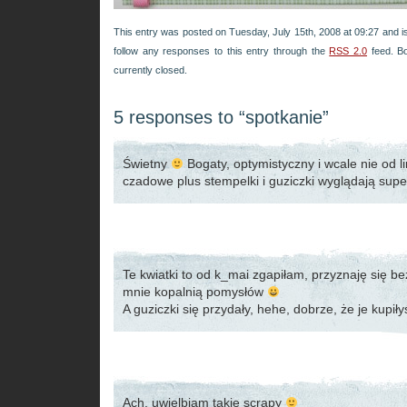
This entry was posted on Tuesday, July 15th, 2008 at 09:27 and is
follow any responses to this entry through the
RSS 2.0
feed. B
currently closed.
5 responses to “spotkanie”
Świetny
Bogaty, optymistyczny i wcale nie od li
czadowe plus stempelki i guziczki wyglądają supe
Te kwiatki to od k_mai zgapiłam, przyznaję się bez
mnie kopalnią pomysłów
A guziczki się przydały, hehe, dobrze, że je kupi
Ach, uwielbiam takie scrapy