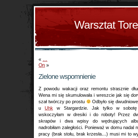
Warsztat Tor
«
…
On
»
Zielone wspomnienie
Z powodu wakacji oraz remontu strasznie dłu
Wena mi się skumulowała i wreszcie jak się d
szał twórczy po prostu
Odbyło się dwudniowe
u
Uhk
w Stargardzie. Jak tylko w sobotę 
wskoczyłam w dresiki i do roboty! Przez dw
skrapów i dwa wpisy do wędrujących al
nadrobiłam zaległości. Ponieważ w domu nadal
pracy (brak stołu, brak krzesła…) musi mi to w