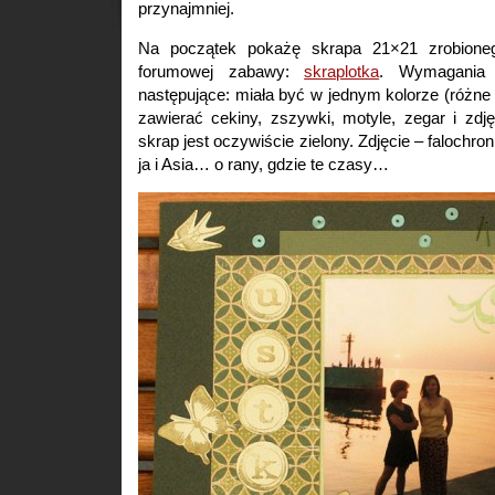
przynajmniej.
Na początek pokażę skrapa 21×21 zrobion
forumowej zabawy:
skraplotka
. Wymagania
następujące: miała być w jednym kolorze (różne 
zawierać cekiny, zszywki, motyle, zegar i zdj
skrap jest oczywiście zielony. Zdjęcie – falochron
ja i Asia… o rany, gdzie te czasy…