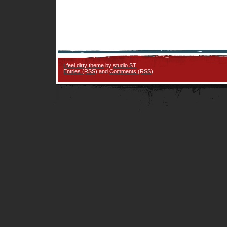
I feel dirty theme
by
studio ST
Entries (RSS)
and
Comments (RSS)
.