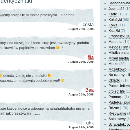
identyczniaki”
Jednobarwn
Journal52
(10
Kartki
(180)
Świetny scrap i te misterne przeszycia.. la bomba !
Kolażyki
(68)
costa
Kółka
(41)
August 28th, 2008
Książki
(7)
Liftonoszki 2
Mandala
(11)
pomysł na nazwę! no i sam scrap jest rewelacyjny. podoba
Metodą Finn
(
ych skrawków papierów. pozdrawiam
:*
Milutka buzia
fila
Mixed media
August 28th, 2008
Morze
(38)
Mozaikowo
(8
Na czarnym t
szkoda, że się nie zmieściło
Okładki
(51)
iezaprzeczalnie ujawnia podobieństwo!!
Pocket letters
Bea
project life
(1
August 29th, 2008
Promocja
(1)
Pudełka i pu
Różne
(170)
rawie każdej notce występuję hahahahahhahaha misterne
ałam jak przeszywała……..
Rysowanie
(4
Sala sławy
(6
uhk
ScrapElektro
August 29th, 2008