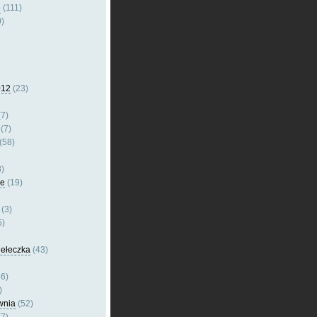
e
(111)
)
012
(23)
7)
(7)
(58)
)
le
(19)
(3)
5)
dełeczka
(43)
6)
)
wnia
(52)