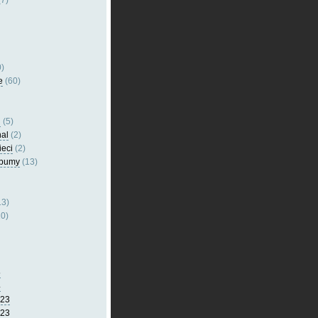
7)
)
e
(60)
l
(5)
nal
(2)
ieci
(2)
lbumy
(13)
13)
0)
5
4
023
023