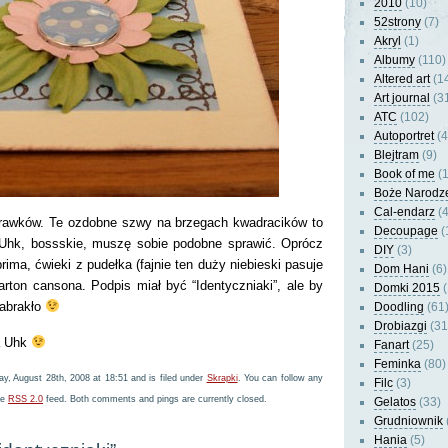
2010
(10)
52strony
(7)
Akryl
(1)
Albumy
(110)
Altered art
(1
Art journal
(3
ATC
(102)
Autoportret
(4
Blejtram
(9)
Book of me
(1
Boże Narodz
Cal-endarz
(4
rawków. Te ozdobne szwy na brzegach kwadracików to
Decoupage
(
Uhk, bossskie, muszę sobie podobne sprawić. Oprócz
DIY
(3)
 prima, ćwieki z pudełka (fajnie ten duży niebieski pasuje
Dom Hani
(6)
arton cansona. Podpis miał być “Identyczniaki”, ale by
Domki 2015
(
zabrakło
Doodling
(61
Drobiazgi
(31
wa Uhk
Fanart
(25)
Feminka
(80)
y, August 28th, 2008 at 18:51 and is filed under
Skrapki
. You can follow any
Filc
(3)
he
RSS 2.0
feed. Both comments and pings are currently closed.
Gelatos
(33)
Grudniownik
Hania
(5)