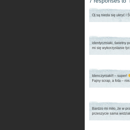
7 responses to “
Oj są nieda się ukryć ! 
identyczniaki, świetny 
mi się wykorzystanie t
Idenczyniaki!! – super!
Fajny scrap, a fota – n
Bardzo mi miło, że w p
przeszycie sama widzi