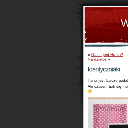
W
«
Gdzie jest Hania?
Na działce
»
Identyczniaki
Hania jest bardzo podo
Ale czasem trafi się mo