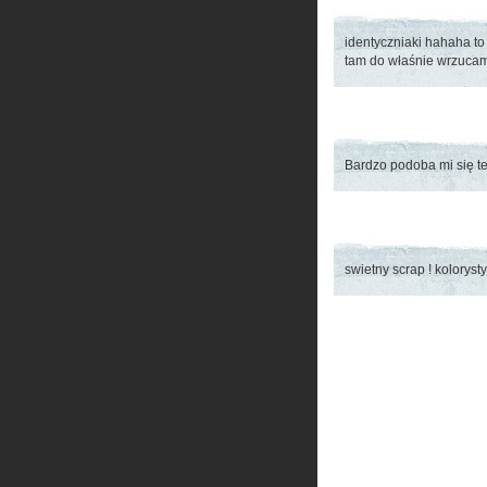
identyczniaki hahaha to j
tam do właśnie wrzucam
Bardzo podoba mi się t
swietny scrap ! kolorys