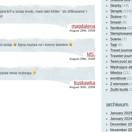
Shadow box
(
Skarby
(19)
Skrapki
(519)
est to!! a scrap boski, mam taki folder ‘ do zliftowania’ i
!!
Ślubne
(6)
Smash
(6)
magdalena
Spotkania
(20
August 29th, 2008
Stemplowani
Suknie
(7)
en scrap
fajna nazwa no i kolory świetne
Tagi
(8)
Travel journa
MS.
Traveler jour
August 29th, 2008
Twórczość dz
Wędrujące a
Wiedza
(21)
tycznie mnie rozbraja
wordbook
(1)
truskawka
Z wierszem
(
August 30th, 2008
Zuźki buźki
(1
archiwum
January 202
January 202
December 2
November 2