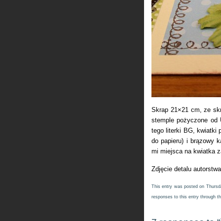
Skrap 21×21 cm, ze sk
stemple pożyczone od 
tego literki BG, kwiatki
do papieru) i brązowy k
mi miejsca na kwiatka 
Zdjęcie detalu autorst
This entry was posted on Thursda
responses to this entry through t