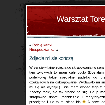
Warsztat Tor
«
Robię kartki
Niespodzianka!
»
Zdjęcia mi się kończą
W sensie – fajne zdjęcia do skrapowania (w sensie
tam zwykłych to mam całe pudło (Dostałam
pudełkową takie specjalne pudełko do pr
czekających na oskrapowanie. Wydawało mi si
mi się nie wydaje.) I nie mam wobec tego z 
Znaczy robię, ale tak trochę na siłę. Bo ja m
skrapować dobre (technicznie i merytoryczni
przeciętne i złe to mi słabo idą
A nowe odb