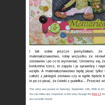
I tak sobie jeszcze pomyślałam, że
materiałoznawstwo, robię wszystko ze skra
zestawów i po co to wymieniać. Umówmy się, że
konkretna rzecz, to zapyta i ja sprawdzę i napi
wzięło. A materiałoznawstwo będę pisać tylko 
całość z jakiegoś zestawu czy w ogóle będzie to 
to po co pisać, że ćwieki z pudełka… Przecież 
This entry was posted on Saturday, September 13th, 2008 at 10:1
You can follow any responses to this entry through the
RSS 2.0
fe
are currently closed.