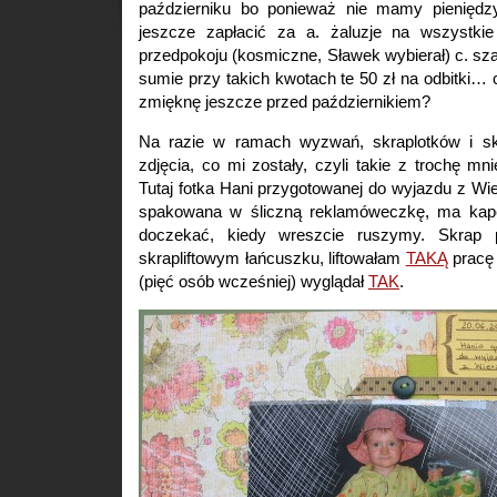
październiku bo ponieważ nie mamy pieniędzy
jeszcze zapłacić za a. żaluzje na wszystki
przedpokoju (kosmiczne, Sławek wybierał) c. s
sumie przy takich kwotach te 50 zł na odbitki… 
zmięknę jeszcze przed październikiem?
Na razie w ramach wyzwań, skraplotków i skr
zdjęcia, co mi zostały, czyli takie z trochę mn
Tutaj fotka Hani przygotowanej do wyjazdu z Wier
spakowana w śliczną reklamóweczkę, ma kape
doczekać, kiedy wreszcie ruszymy. Skrap 
skrapliftowym łańcuszku, liftowałam
TAKĄ
pracę 
(pięć osób wcześniej) wyglądał
TAK
.