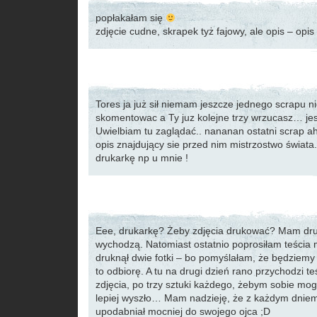
popłakałam się
zdjęcie cudne, skrapek tyż fajowy, ale opis – opis ZA
Tores ja już sił niemam jeszcze jednego scrapu n
skomentowac a Ty juz kolejne trzy wrzucasz… je
Uwielbiam tu zaglądać.. nananan ostatni scrap a
opis znajdujący sie przed nim mistrzostwo świata
drukarkę np u mnie !
Eee, drukarkę? Żeby zdjęcia drukować? Mam druk
wychodzą. Natomiast ostatnio poprosiłam teścia 
druknął dwie fotki – bo pomyślałam, że będziemy 
to odbiorę. A tu na drugi dzień rano przychodzi te
zdjęcia, po trzy sztuki każdego, żebym sobie mog
lepiej wyszło… Mam nadzieję, że z każdym dniem
upodabniał mocniej do swojego ojca ;D