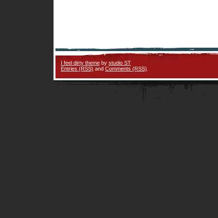
I feel dirty theme
by
studio ST
Entries (RSS)
and
Comments (RSS)
.