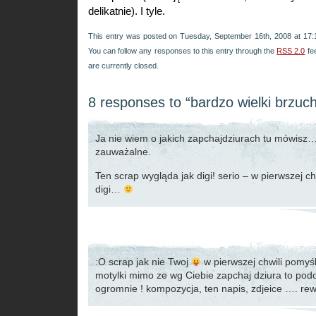
delikatnie). I tyle.
This entry was posted on Tuesday, September 16th, 2008 at 17:1
You can follow any responses to this entry through the
RSS 2.0
fe
are currently closed.
8 responses to “bardzo wielki brzuc
Ja nie wiem o jakich zapchajdziurach tu mówisz…
zauważalne.
Ten scrap wygląda jak digi! serio – w pierwszej ch
digi…
:O scrap jak nie Twoj
w pierwszej chwili pomyśl
motylki mimo ze wg Ciebie zapchaj dziura to podo
ogromnie ! kompozycja, ten napis, zdjeice …. rewe