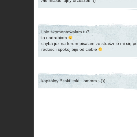
Ale miałaś fajny brzuszek :))
i nie skomentowalam tu?
to nadrabiam
chyba juz na forum pisalam ze strasznie mi się p
radosc i spokoj bije od ciebie
kapitalny!!! taki..taki…hmmm :-)))