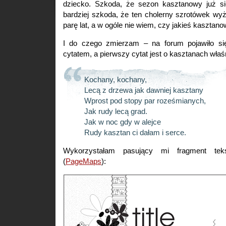
dziecko. Szkoda, że sezon kasztanowy już si
bardziej szkoda, że ten cholerny szrotówek wy
parę lat, a w ogóle nie wiem, czy jakieś kasztan
I do czego zmierzam – na forum pojawiło s
cytatem, a pierwszy cytat jest o kasztanach właś
Kochany, kochany,
Lecą z drzewa jak dawniej kasztany
Wprost pod stopy par roześmianych,
Jak rudy lecą grad.
Jak w noc gdy w alejce
Rudy kasztan ci dałam i serce.
Wykorzystałam pasujący mi fragment te
(
PageMaps
):