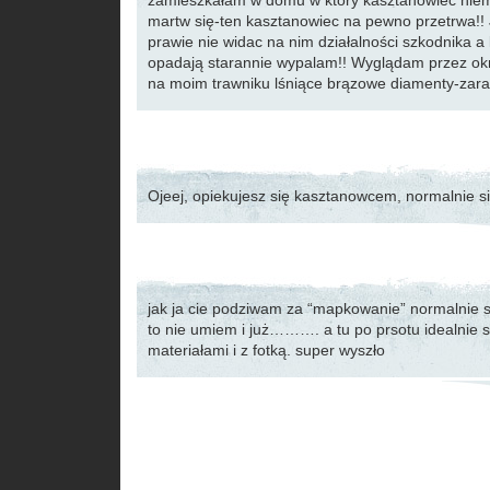
zamieszkałam w domu w który kasztanowiec niema
martw się-ten kasztanowiec na pewno przetrwa!! 
prawie nie widac na nim działalności szkodnika a l
opadają starannie wypalam!! Wyglądam przez okn
na moim trawniku lśniące brązowe diamenty-zaraz 
Ojeej, opiekujesz się kasztanowcem, normalnie 
jak ja cie podziwam za “mapkowanie” normalnie s
to nie umiem i już………. a tu po prsotu idealnie si
materiałami i z fotką. super wyszło