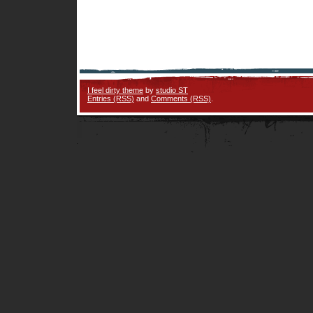
I feel dirty theme
by
studio ST
Entries (RSS)
and
Comments (RSS)
.