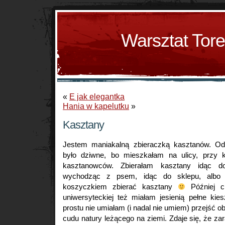
Warsztat Tor
«
E jak elegantka
Hania w kapelutku
»
Kasztany
Jestem maniakalną zbieraczką kasztanów. Od 
było dziwne, bo mieszkałam na ulicy, przy k
kasztanowców. Zbierałam kasztany idąc do
wychodząc z psem, idąc do sklepu, albo 
koszyczkiem zbierać kasztany
Później ch
uniwersyteckiej też miałam jesienią pełne kie
prostu nie umiałam (i nadal nie umiem) przejść o
cudu natury leżącego na ziemi. Zdaje się, że za