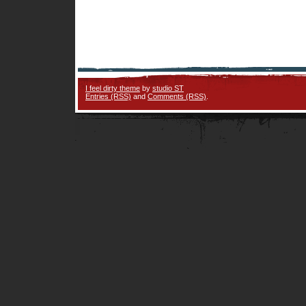
I feel dirty theme
by
studio ST
Entries (RSS)
and
Comments (RSS)
.