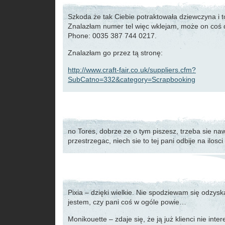
Szkoda że tak Ciebie potraktowała dziewczyna i t
Znalazłam numer tel więc wklejam, może on coś 
Phone: 0035 387 744 0217.
Znalazłam go przez tą stronę:
http://www.craft-fair.co.uk/suppliers.cfm?
SubCatno=332&category=Scrapbooking
no Tores, dobrze ze o tym piszesz, trzeba sie na
przestrzegac, niech sie to tej pani odbije na ilosc
Pixia – dzięki wielkie. Nie spodziewam się odzysk
jestem, czy pani coś w ogóle powie…
Monikouette – zdaje się, że ją już klienci nie inter