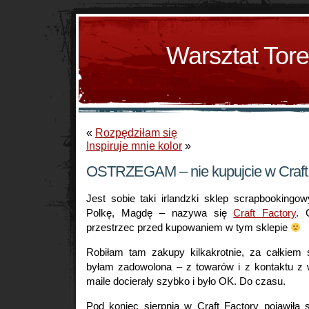
Warsztat Tor
«
Rozpędziłam się
Inspiruje mnie kolor
»
OSTRZEGAM – nie kupujcie w Craft 
Jest sobie taki irlandzki sklep scrapbookingo
Polkę, Magdę – nazywa się
Craft Factory
. 
przestrzec przed kupowaniem w tym sklepie
Robiłam tam zakupy kilkakrotnie, za całkiem
byłam zadowolona – z towarów i z kontaktu z w
maile docierały szybko i było OK. Do czasu.
Pod koniec sierpnia w Craft Factory pojawiła 