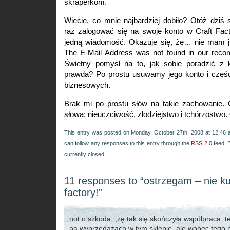
skraperkom.
Wiecie, co mnie najbardziej dobiło? Otóż dziś
raz zalogować się na swoje konto w Craft Fact
jedną wiadomość. Okazuje się, że… nie mam ju
The E-Mail Address was not found in our record
Świetny pomysł na to, jak sobie poradzić z k
prawda? Po prostu usuwamy jego konto i cześć.
biznesowych.
Brak mi po prostu słów na takie zachowanie. C
słowa: nieuczciwość, złodziejstwo i tchórzostwo.
This entry was posted on Monday, October 27th, 2008 at 12:46 a
can follow any responses to this entry through the
RSS 2.0
feed. 
currently closed.
11 responses to “ostrzegam – nie ku
factory!”
not o szkoda,,,zę tak się skończyła współpraca. 
na wyprzedażach w tym sklepie, ale wobec tego ni