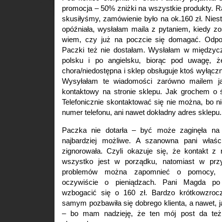
promocja – 50% zniżki na wszystkie produkty. R
skusiłyśmy, zamówienie było na ok.160 zł. Niest
opóźniała, wysłałam maila z pytaniem, kiedy zo
wiem, czy już na poczcie się domagać. Odpow
Paczki też nie dostałam. Wysłałam w międzycza
polsku i po angielsku, biorąc pod uwagę, 
chora/niedostępna i sklep obsługuje ktoś wyłączn
Wysyłałam te wiadomości zarówno mailem ja
kontaktowy na stronie sklepu. Jak grochem o 
Telefonicznie skontaktować się nie można, bo ni
numer telefonu, ani nawet dokładny adres sklepu.
Paczka nie dotarła – być może zaginęła na p
najbardziej możliwe. A szanowna pani właści
zignorowała. Czyli okazuje się, że kontakt z 
wszystko jest w porządku, natomiast w przy
problemów można zapomnieć o pomocy, w
oczywiście o pieniądzach. Pani Magda po 
wzbogacić się o 160 zł. Bardzo krótkowzrocz
samym pozbawiła się dobrego klienta, a nawet, j
– bo mam nadzieję, że ten mój post da też