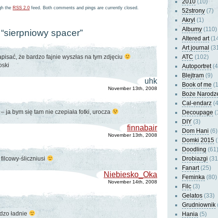
2010
(10)
ugh the
RSS 2.0
feed. Both comments and pings are currently closed.
52strony
(7)
Akryl
(1)
Albumy
(110)
 “sierpniowy spacer”
Altered art
(1
Art journal
(3
apisać, że bardzo fajnie wyszłas na tym zdjęciu
ATC
(102)
oski
Autoportret
(4
Blejtram
(9)
uhk
Book of me
(1
November 13th, 2008
Boże Narodz
Cal-endarz
(4
– ja bym się tam nie czepiała fotki, urocza
Decoupage
(
DIY
(3)
finnabair
Dom Hani
(6)
November 13th, 2008
Domki 2015
(
Doodling
(61
 filcowy-śliczniusi
Drobiazgi
(31
Fanart
(25)
Niebiesko_Oka
Feminka
(80)
November 14th, 2008
Filc
(3)
Gelatos
(33)
Grudniownik
ardzo ładnie
Hania
(5)