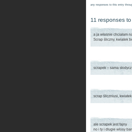
any responses to this entry thro
11 responses to
a ja własnie chciałam n
Scrap śliczny, kwiatek b
scrapek – sama słodycz 
scrap śliczniusi, kwiatek
ale scrapek jest fajny
no i ty i dlugie wlosy b