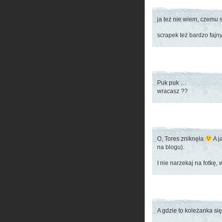
ja też nie wiem, czemu 
scrapek też bardzo fajn
Puk puk …
wracasz ??
O, Tores zniknęła
A j
na blogu).
I nie narzekaj na fotkę,
A gdzie to koleżanka si