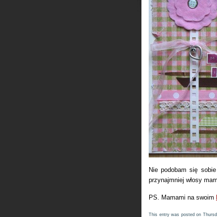
Nie podobam się sobie 
przynajmniej włosy mam 
PS. Mamami na swoim
This entry was posted on Thursd