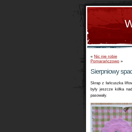
W
«
Nic nie robię
Pomarańczowo
»
Sierpniowy spa
Skrap z łańcuszka lifto
były jeszcze kółka na
pasowały.