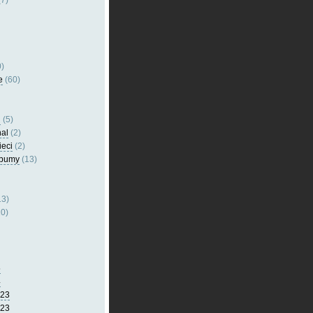
7)
)
e
(60)
l
(5)
nal
(2)
ieci
(2)
lbumy
(13)
13)
0)
5
4
023
023