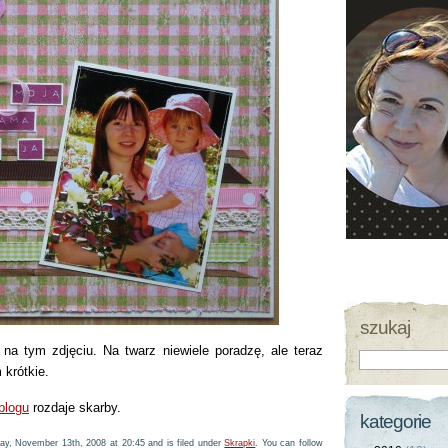
szukaj
na tym zdjęciu. Na twarz niewiele poradzę, ale teraz
krótkie.
blogu
rozdaje skarby.
kategorie
ay, November 13th, 2008 at 20:45 and is filed under
Skrapki
. You can follow