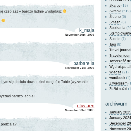
Shadow box
(
Skarby
(19)
Skrapki
(519)
się czepiasz – bardzo ładnie wyglądasz
Ślubne
(6)
y
Smash
(6)
Spotkania
(20
k_maja
Stemplowani
November 20th, 2008
Suknie
(7)
Tagi
(8)
Travel journa
Traveler jour
Twórczość dz
barbarella
Wędrujące a
November 21st, 2008
Wiedza
(21)
wordbook
(1)
a bym się chciała dowiedzieć czegoś o Tobie (wyzwanie
Z wierszem
(
Zuźki buźki
(1
 wyszłaś bardzo ładnie!
archiwum
oliwiaen
November 23rd, 2008
January 202
January 202
December 2
ę podziała?
November 2