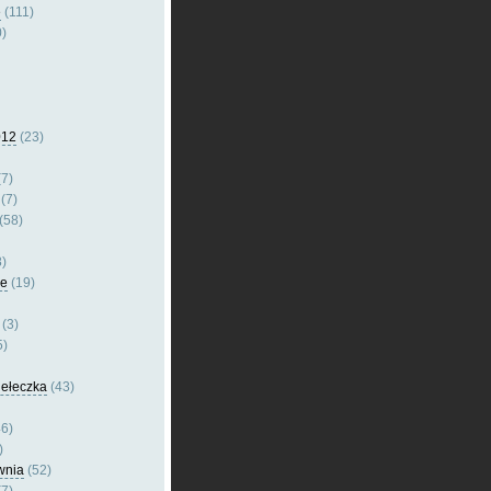
e
(111)
)
012
(23)
7)
(7)
(58)
)
le
(19)
(3)
5)
dełeczka
(43)
6)
)
wnia
(52)