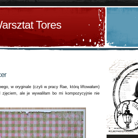
arsztat Tores
cer
wego, w oryginale (czyli w pracy Rae, którą liftowałam)
d zjęciem, ale je wywaliłam bo mi kompozycyjnie nie