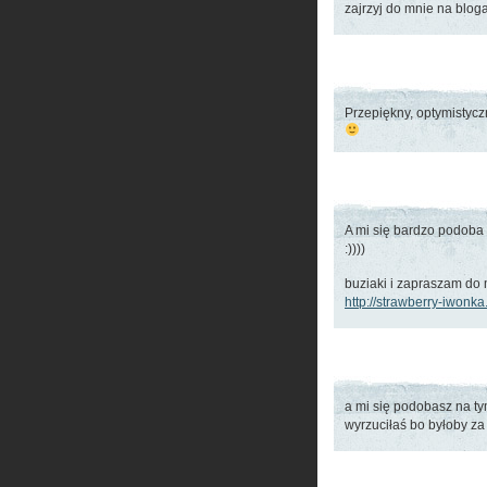
zajrzyj do mnie na blog
Przepiękny, optymistyczn
A mi się bardzo podoba 
:))))
buziaki i zapraszam do
http://strawberry-iwonk
a mi się podobasz na t
wyrzuciłaś bo byłoby za 