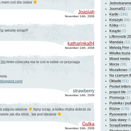
a mam coś dla ciebie
Jednobarwn
Journal52
(10
Joasiah
Kartki
(180)
November 14th, 2008
Kolażyki
(68)
Kółka
(41)
y, wesoły scrap!!!
Książki
(7)
Liftonoszki 2
Mandala
(11)
katharinka84
Metodą Finn
(
November 14th, 2008
Milutka buzia
Mixed media
:)))) hmm córeczka ma to coś w sobie co przyciaga
Morze
(38)
Mozaikowo
(8
Na czarnym t
 mnie
Okładki
(51)
a.blogspot.com/
Pocket letters
strawberry
project life
(1
November 14th, 2008
Promocja
(1)
Pudełka i pu
Różne
(170)
ym zdjęciu właśnie
fajny scrap, a kółka chyba dobrze że
wiele jak dla mnie , tak jest idealnie
Rysowanie
(4
Sala sławy
(6
Gulka
ScrapElektro
November 16th, 2008