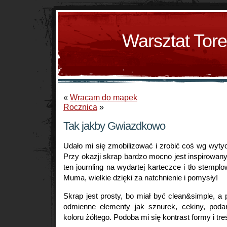
Warsztat Tor
«
Wracam do mapek
Rocznica
»
Tak jakby Gwiazdkowo
Udało mi się zmobilizować i zrobić coś wg wyt
Przy okazji skrap bardzo mocno jest inspirowa
ten journling na wydartej karteczce i tło stempl
Muma, wielkie dzięki za natchnienie i pomysły!
Skrap jest prosty, bo miał być clean&simple, a 
odmienne elementy jak sznurek, cekiny, poda
koloru żółtego. Podoba mi się kontrast formy i tre