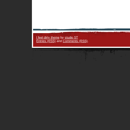
I feel dirty theme
by
studio ST
Entries (RSS)
and
Comments (RSS)
.