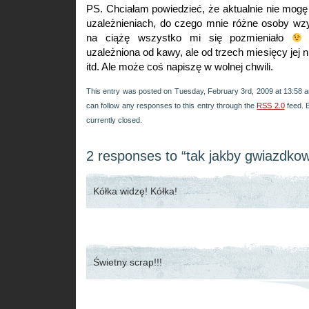
PS. Chciałam powiedzieć, że aktualnie nie mogę
uzależnieniach, do czego mnie różne osoby wz
na ciążę wszystko mi się pozmieniało
T
uzależniona od kawy, ale od trzech miesięcy jej 
itd. Ale może coś napiszę w wolnej chwili.
This entry was posted on Tuesday, February 3rd, 2009 at 13:58 an
can follow any responses to this entry through the
RSS 2.0
feed. 
currently closed.
2 responses to “tak jakby gwiazdko
Kółka widzę! Kółka!
Świetny scrap!!!