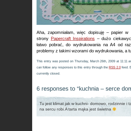
Aha, zapomniałam, więc dopisuję – papier w f
strony
Papercraft Inspirations
– dużo ciekawyc
łatwo pobrać, do wydrukowania na A4 od ra
problemy z takimi wzorami do wydrukowania, a tu
This entry was posted on Thursday, March 26th, 2009 at 11:11 an
can follow any responses to this entry through the
RSS 2.0
feed. 
currently closed.
6 responses to “kuchnia – serce do
Tu jest klimat jak w kuchni- domowo, rodzinnie i ta
na sercu robi.A tarta mąka jest świetna