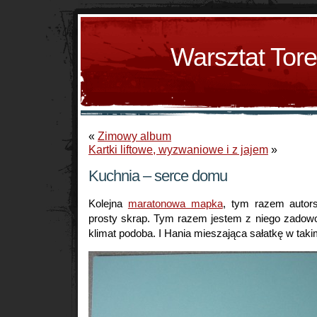
Warsztat Tor
«
Zimowy album
Kartki liftowe, wyzwaniowe i z jajem
»
Kuchnia – serce domu
Kolejna
maratonowa mapka
, tym razem autors
prosty skrap. Tym razem jestem z niego zadowo
klimat podoba. I Hania mieszająca sałatkę w tak