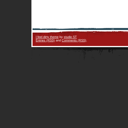
I feel dirty theme
by
studio ST
Entries (RSS)
and
Comments (RSS)
.