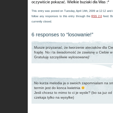
oczywiście pokazać. Wielkie buziaki dla Was :*
This entry was posted on Tuesday, April 14th, 2009 at 12:12 and i
follow any responses to this entry through the
RSS 2.0
feed. B
currently closed.
6 responses to “losowanie!”
Musze przyzanać, że tworzenie ateciaków dla Cie
frajdę. No i ta świadomość że zawisnę u Ciebie w
Gratuluję szczęśliwie wylosowanej!
No kurza melodia ja o swoich zapomnialam na s
termin jest do konca kwietnia
Jesli chcesz to mimo to ci je wysle? (bo sa juz o
czekaja tylko na wysylke)