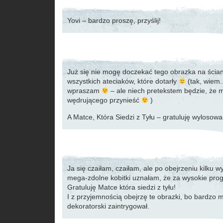
Yovi – bardzo proszę, przyślij!
Już się nie mogę doczekać tego obrazka na ściani
wszystkich ateciaków, które dotarły
(tak, wiem.
wpraszam
– ale niech pretekstem będzie, że m
wędrującego przynieść
)
A Matce, Która Siedzi z Tyłu – gratuluję wylosow
Ja się czaiłam, czaiłam, ale po obejrzeniu kilku 
mega-zdolne kobitki uznałam, że za wysokie pro
Gratuluję Matce która siedzi z tyłu!
I z przyjemnością obejrzę te obrazki, bo bardzo 
dekoratorski zaintrygował.