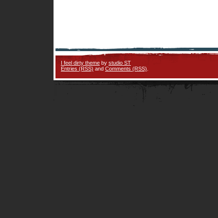
I feel dirty theme
by
studio ST
Entries (RSS)
and
Comments (RSS)
.