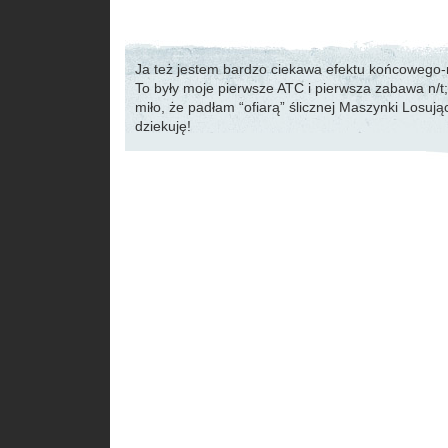
Ja też jestem bardzo ciekawa efektu końcowego-n
To były moje pierwsze ATC i pierwsza zabawa n/t; 
miło, że padłam “ofiarą” ślicznej Maszynki Losując
dziekuję!